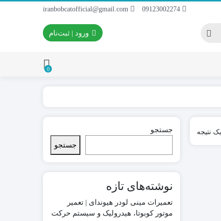
iranbobcatofficial@gmail.com
09123002274
ورود | ثبت‌نام
0
ایران بابکت
برس و فرچه پلاستیکی
جستجو
ک نتیجه
 ایران بابکت
برس و فرچه سیمی
جستجو
 لودر ایران
نوشته‌های تازه
تعمیرات مینی لودر هیوندای | تعمیر
موتور کوبوتا، هیدرولیک و سیستم حرکت