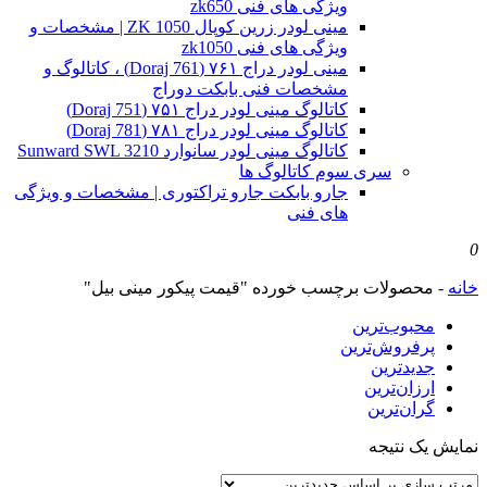
ویژگی های فنی zk650
مینی لودر زرین کوپال ZK 1050 | مشخصات و
ویژگی های فنی zk1050
مینی لودر دراج ۷۶۱ (Doraj 761) ، کاتالوگ و
مشخصات فنی بابکت دوراج
کاتالوگ مینی لودر دراج ۷۵۱ (Doraj 751)
کاتالوگ مینی لودر دراج ۷۸۱ (Doraj 781)
کاتالوگ مینی لودر سانوارد Sunward SWL 3210
سری سوم کاتالوگ ها
جارو بابکت جارو تراکتوری | مشخصات و ویژگی
های فنی
0
خانه
-
محصولات برچسب خورده "قیمت پیکور مینی بیل"
محبوب‌ترین
پرفروش‌ترین
جدیدترین
ارزان‌ترین
گران‌ترین
نمایش یک نتیجه