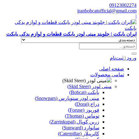
09123002274
iranbobcatofficial@gmail.com
|
ایران بابکت | جلوبند مینی لودر بابکت قطعات و لوازم یدکی بابکت
ورود | ثبت‌نام
صفحه اصلی
تمامی محصولات
مینی لودر (Skid Steer)
بابکت (Bobcat)
مینی لودر سنوپارس (Snowpars)
دراج (Doraj)
فوریوز (Foruse)
توماس (Thomas)
زرین کوپال (Zarrinkupal)
سانوارد (Sunward)
کاترپیلار (Caterpillar)