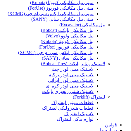
مینی بیل مکانیکی کوبوتا (Kubota)
مینی بیل مکانیکی فوریوز (ForUse)
مینی بیل مکانیکی ایکس سی ام جی (XCMG)
مینی بیل مکانیکی سانی (SANY)
بیل مکانیکی (Excavator)
بیل مکانیکی بابکت (Bobcat)
بیل مکانیکی ولوو (Volvo)
بیل مکانیکی کوبوتا (Kubota)
بیل مکانیکی فوریوز (ForUse)
بیل مکانیکی ایکس سی ام جی (XCMG)
بیل مکانیکی سانی (SANY)
لاستیک و تایر بابکت (Bobcat Tires)
لاستیک مینی لودر چینی
لاستیک مینی لودر ترکیه
لاستیک مینی لودر ایرانی
لاستیک مینی لودر کره ای
لاستیک شنی زنجیری بابکت
لیفتراک (Forklift)
قطعات موتور لیفتراک
قطعات هیدرولیکی لیفتراک
لاستیک لیفتراک
لوازم یدکی لیفتراک
قوانین
درباره ما