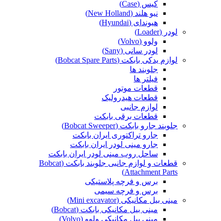
کیس (Case)
نیو هلند (New Holland)
هیوندای (Hyundai)
لودر (Loader)
ولوو (Volvo)
لودر سانی (Sany)
لوازم یدکی بابکت (Bobcat Spare Parts)
جلوبند ها
فیلتر ها
قطعات موتور
قطعات هیدرولیک
لوازم جانبی
قطعات برقی بابکت
جلوبند جارو بابکت (Bobcat Sweeper)
جارو تراکتوری ایران بابکت
جارو مینی لودر ایران بابکت
ساحل روب مینی لودر ایران بابکت
قطعات و لوازم جانبی جلوبند بابکت (Bobcat
Attachment Parts)
برس و فرچه پلاستیکی
برس و فرچه سیمی
مینی بیل مکانیکی (Mini excavator)
مینی بیل مکانیکی بابکت (Bobcat)
مینی بیل مکانیکی ولوو (Volvo)