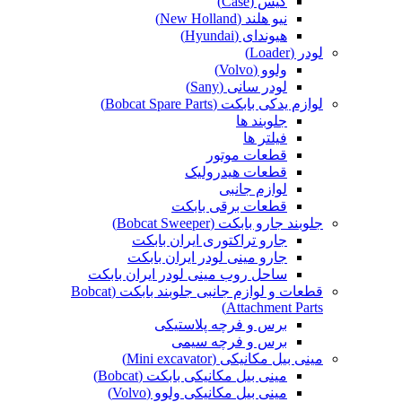
کیس (Case)
نیو هلند (New Holland)
هیوندای (Hyundai)
لودر (Loader)
ولوو (Volvo)
لودر سانی (Sany)
لوازم یدکی بابکت (Bobcat Spare Parts)
جلوبند ها
فیلتر ها
قطعات موتور
قطعات هیدرولیک
لوازم جانبی
قطعات برقی بابکت
جلوبند جارو بابکت (Bobcat Sweeper)
جارو تراکتوری ایران بابکت
جارو مینی لودر ایران بابکت
ساحل روب مینی لودر ایران بابکت
قطعات و لوازم جانبی جلوبند بابکت (Bobcat
Attachment Parts)
برس و فرچه پلاستیکی
برس و فرچه سیمی
مینی بیل مکانیکی (Mini excavator)
مینی بیل مکانیکی بابکت (Bobcat)
مینی بیل مکانیکی ولوو (Volvo)