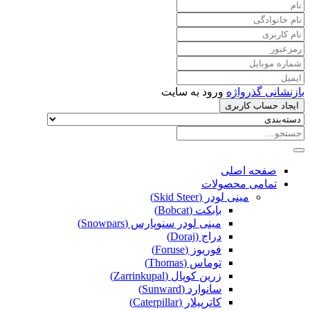
بازنشانی گذرواژه
ورود به سایت
ایجاد حساب کاربری
صفحه اصلی
تمامی محصولات
مینی لودر (Skid Steer)
بابکت (Bobcat)
مینی لودر سنوپارس (Snowpars)
دراج (Doraj)
فوریوز (Foruse)
توماس (Thomas)
زرین کوپال (Zarrinkupal)
سانوارد (Sunward)
کاترپیلار (Caterpillar)