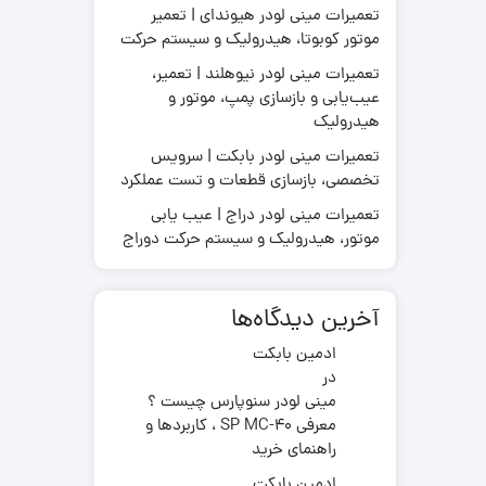
تعمیرات مینی لودر هیوندای | تعمیر
موتور کوبوتا، هیدرولیک و سیستم حرکت
تعمیرات مینی لودر نیوهلند | تعمیر،
عیب‌یابی و بازسازی پمپ، موتور و
قطعات موتور لیفتراک
هیدرولیک
در چینی
قطعات هیدرولیکی لیفتراک
در ترکیه
لاستیک لیفتراک
تعمیرات مینی لودر بابکت | سرویس
ر ایرانی
تخصصی، بازسازی قطعات و تست عملکرد
لوازم یدکی لیفتراک
در کره ای
تعمیرات مینی لودر دراج | عیب یابی
جیری بابکت
موتور، هیدرولیک و سیستم حرکت دوراج
آخرین دیدگاه‌ها
ادمین بابکت
در
مینی لودر سنوپارس چیست ؟
معرفی SP MC-40 ، کاربردها و
راهنمای خرید
ادمین بابکت