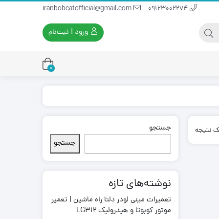
iranbobcatofficial@gmail.com
09123002274
ورود | ثبت‌نام
0
جستجو
یران بابکت
برس و فرچه پلاستیکی
ک نتیجه
ایران بابکت
برس و فرچه سیمی
جستجو
لودر ایران بابکت
نوشته‌های تازه
تعمیرات مینی لودر دلتا راه ماشین | تعمیر
موتور کوبوتا و هیدرولیک LG312