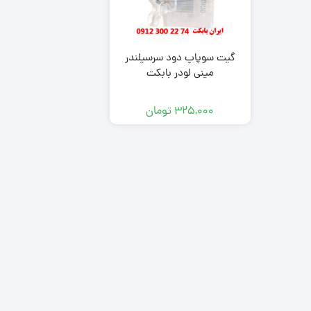
zk650
نیو هلند (New Holland)
مینی لودر بابکت Bobcat A300
هیوندای (Hyundai)
مینی لودر بابکت Bobcat S300 |
مشخصات و ویژگی 
کاتالوگ مشخصات و ویژگی های
zk1050
گیت سوپاپ دود سرسیلندر
فنی
مینی لودر بابکت
با انواع موتورهای مینی لودرهای
مینی بیل مکانیکی بابکت 
کاتالوگ و مشخصات
بابکت بیشتر آشنا شوید.
مینی بیل مکانیکی ولوو (
دوراج
325,000
تومان
مینی بیل مکانیکی ک
(Kubota)
(Doraj 751)
مینی بیل مکانیکی ف
(ForUse)
781)
مینی بیل مکانیکی 
کاتالوگ مینی لودر س
جی (XCMG)
unward SWL 3210
مینی بیل مکانیکی سانی