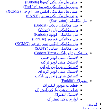
مینی بیل مکانیکی کوبوتا (Kubota)
مینی بیل مکانیکی فوریوز (ForUse)
مینی بیل مکانیکی ایکس سی ام جی (XCMG)
مینی بیل مکانیکی سانی (SANY)
بیل مکانیکی (Excavator)
بیل مکانیکی بابکت (Bobcat)
بیل مکانیکی ولوو (Volvo)
بیل مکانیکی کوبوتا (Kubota)
بیل مکانیکی فوریوز (ForUse)
بیل مکانیکی ایکس سی ام جی (XCMG)
بیل مکانیکی سانی (SANY)
لاستیک و تایر بابکت (Bobcat Tires)
لاستیک مینی لودر چینی
لاستیک مینی لودر ترکیه
لاستیک مینی لودر ایرانی
لاستیک مینی لودر کره ای
لاستیک شنی زنجیری بابکت
لیفتراک (Forklift)
قطعات موتور لیفتراک
قطعات هیدرولیکی لیفتراک
لاستیک لیفتراک
لوازم یدکی لیفتراک
قوانین
درباره ما