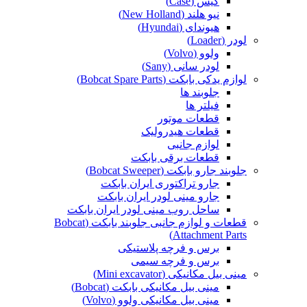
کیس (Case)
نیو هلند (New Holland)
هیوندای (Hyundai)
لودر (Loader)
ولوو (Volvo)
لودر سانی (Sany)
لوازم یدکی بابکت (Bobcat Spare Parts)
جلوبند ها
فیلتر ها
قطعات موتور
قطعات هیدرولیک
لوازم جانبی
قطعات برقی بابکت
جلوبند جارو بابکت (Bobcat Sweeper)
جارو تراکتوری ایران بابکت
جارو مینی لودر ایران بابکت
ساحل روب مینی لودر ایران بابکت
قطعات و لوازم جانبی جلوبند بابکت (Bobcat
Attachment Parts)
برس و فرچه پلاستیکی
برس و فرچه سیمی
مینی بیل مکانیکی (Mini excavator)
مینی بیل مکانیکی بابکت (Bobcat)
مینی بیل مکانیکی ولوو (Volvo)