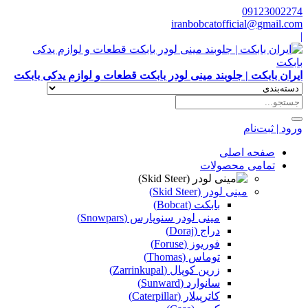
09123002274
iranbobcatofficial@gmail.com
|
ایران بابکت | جلوبند مینی لودر بابکت قطعات و لوازم یدکی بابکت
ورود | ثبت‌نام
صفحه اصلی
تمامی محصولات
مینی لودر (Skid Steer)
بابکت (Bobcat)
مینی لودر سنوپارس (Snowpars)
دراج (Doraj)
فوریوز (Foruse)
توماس (Thomas)
زرین کوپال (Zarrinkupal)
سانوارد (Sunward)
کاترپیلار (Caterpillar)