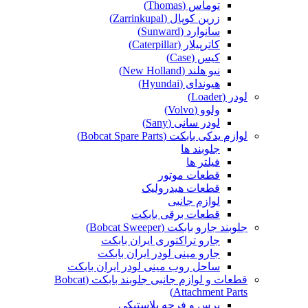
توماس (Thomas)
زرین کوپال (Zarrinkupal)
سانوارد (Sunward)
کاترپیلار (Caterpillar)
کیس (Case)
نیو هلند (New Holland)
هیوندای (Hyundai)
لودر (Loader)
ولوو (Volvo)
لودر سانی (Sany)
لوازم یدکی بابکت (Bobcat Spare Parts)
جلوبند ها
فیلتر ها
قطعات موتور
قطعات هیدرولیک
لوازم جانبی
قطعات برقی بابکت
جلوبند جارو بابکت (Bobcat Sweeper)
جارو تراکتوری ایران بابکت
جارو مینی لودر ایران بابکت
ساحل روب مینی لودر ایران بابکت
قطعات و لوازم جانبی جلوبند بابکت (Bobcat
Attachment Parts)
برس و فرچه پلاستیکی