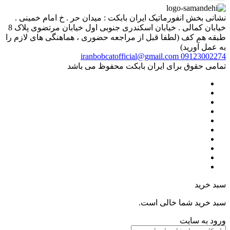
نشانی بخش انفورماتیک ایران بابکت : میدان حر . خ امام خمینی .
خیابان کمالی . خیابان اسکندری جنوبی اول خیابان مرتضوی پلاک 8
طبقه هم کف (لطفا قبل از مراجعه حضوری ، هماهنگی های لازم را
به عمل آورید)
iranbobcatofficial@gmail.com
09123002274
تمامی حقوق برای ایران بابکت محفوظ می باشد
سبد خرید
سبد خرید شما خالی است.
ورود به سایت