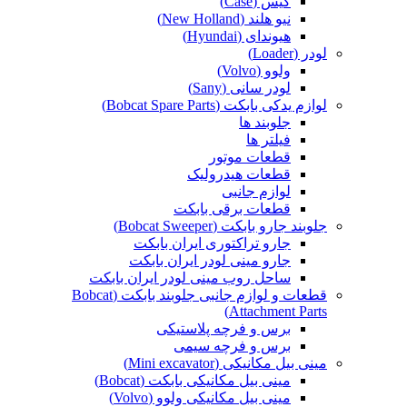
کیس (Case)
نیو هلند (New Holland)
هیوندای (Hyundai)
لودر (Loader)
ولوو (Volvo)
لودر سانی (Sany)
لوازم یدکی بابکت (Bobcat Spare Parts)
جلوبند ها
فیلتر ها
قطعات موتور
قطعات هیدرولیک
لوازم جانبی
قطعات برقی بابکت
جلوبند جارو بابکت (Bobcat Sweeper)
جارو تراکتوری ایران بابکت
جارو مینی لودر ایران بابکت
ساحل روب مینی لودر ایران بابکت
قطعات و لوازم جانبی جلوبند بابکت (Bobcat
Attachment Parts)
برس و فرچه پلاستیکی
برس و فرچه سیمی
مینی بیل مکانیکی (Mini excavator)
مینی بیل مکانیکی بابکت (Bobcat)
مینی بیل مکانیکی ولوو (Volvo)