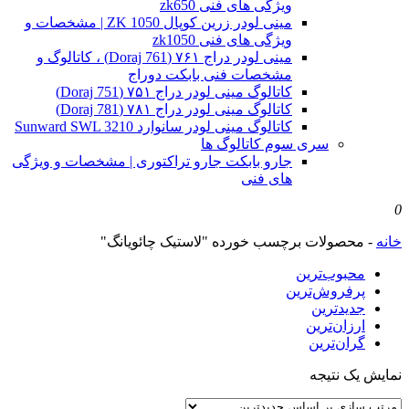
ویژگی های فنی zk650
مینی لودر زرین کوپال ZK 1050 | مشخصات و
ویژگی های فنی zk1050
مینی لودر دراج ۷۶۱ (Doraj 761) ، کاتالوگ و
مشخصات فنی بابکت دوراج
کاتالوگ مینی لودر دراج ۷۵۱ (Doraj 751)
کاتالوگ مینی لودر دراج ۷۸۱ (Doraj 781)
کاتالوگ مینی لودر سانوارد Sunward SWL 3210
سری سوم کاتالوگ ها
جارو بابکت جارو تراکتوری | مشخصات و ویژگی
های فنی
0
خانه
-
محصولات برچسب خورده "لاستیک چائویانگ"
محبوب‌ترین
پرفروش‌ترین
جدیدترین
ارزان‌ترین
گران‌ترین
نمایش یک نتیجه