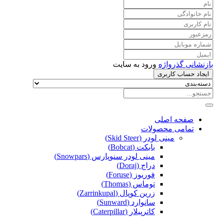
بازنشانی گذرواژه
ورود به سایت
ایجاد حساب کاربری
صفحه اصلی
تمامی محصولات
مینی لودر (Skid Steer)
بابکت (Bobcat)
مینی لودر سنوپارس (Snowpars)
دراج (Doraj)
فوریوز (Foruse)
توماس (Thomas)
زرین کوپال (Zarrinkupal)
سانوارد (Sunward)
کاترپیلار (Caterpillar)