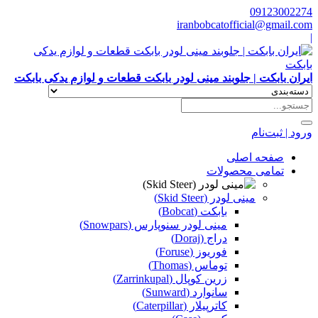
09123002274
iranbobcatofficial@gmail.com
|
ایران بابکت | جلوبند مینی لودر بابکت قطعات و لوازم یدکی بابکت
ورود | ثبت‌نام
صفحه اصلی
تمامی محصولات
مینی لودر (Skid Steer)
بابکت (Bobcat)
مینی لودر سنوپارس (Snowpars)
دراج (Doraj)
فوریوز (Foruse)
توماس (Thomas)
زرین کوپال (Zarrinkupal)
سانوارد (Sunward)
کاترپیلار (Caterpillar)