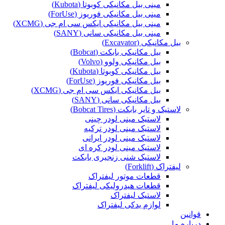
مینی بیل مکانیکی کوبوتا (Kubota)
مینی بیل مکانیکی فوریوز (ForUse)
مینی بیل مکانیکی ایکس سی ام جی (XCMG)
مینی بیل مکانیکی سانی (SANY)
بیل مکانیکی (Excavator)
بیل مکانیکی بابکت (Bobcat)
بیل مکانیکی ولوو (Volvo)
بیل مکانیکی کوبوتا (Kubota)
بیل مکانیکی فوریوز (ForUse)
بیل مکانیکی ایکس سی ام جی (XCMG)
بیل مکانیکی سانی (SANY)
لاستیک و تایر بابکت (Bobcat Tires)
لاستیک مینی لودر چینی
لاستیک مینی لودر ترکیه
لاستیک مینی لودر ایرانی
لاستیک مینی لودر کره ای
لاستیک شنی زنجیری بابکت
لیفتراک (Forklift)
قطعات موتور لیفتراک
قطعات هیدرولیکی لیفتراک
لاستیک لیفتراک
لوازم یدکی لیفتراک
قوانین
درباره ما