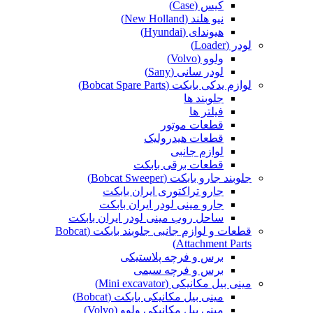
کیس (Case)
نیو هلند (New Holland)
هیوندای (Hyundai)
لودر (Loader)
ولوو (Volvo)
لودر سانی (Sany)
لوازم یدکی بابکت (Bobcat Spare Parts)
جلوبند ها
فیلتر ها
قطعات موتور
قطعات هیدرولیک
لوازم جانبی
قطعات برقی بابکت
جلوبند جارو بابکت (Bobcat Sweeper)
جارو تراکتوری ایران بابکت
جارو مینی لودر ایران بابکت
ساحل روب مینی لودر ایران بابکت
قطعات و لوازم جانبی جلوبند بابکت (Bobcat
Attachment Parts)
برس و فرچه پلاستیکی
برس و فرچه سیمی
مینی بیل مکانیکی (Mini excavator)
مینی بیل مکانیکی بابکت (Bobcat)
مینی بیل مکانیکی ولوو (Volvo)