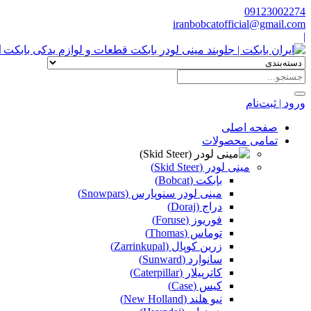
09123002274
iranbobcatofficial@gmail.com
|
ا
ورود | ثبت‌نام
صفحه اصلی
تمامی محصولات
مینی لودر (Skid Steer)
بابکت (Bobcat)
مینی لودر سنوپارس (Snowpars)
دراج (Doraj)
فوریوز (Foruse)
توماس (Thomas)
زرین کوپال (Zarrinkupal)
سانوارد (Sunward)
کاترپیلار (Caterpillar)
کیس (Case)
نیو هلند (New Holland)