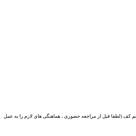
ک ایران بابکت : میدان حر . خ امام خمینی . خیابان کمالی . خیابان اسکندری جنوبی اول خیابان مرتضوی پلاک 8 طبقه هم کف (لطفا قبل از مراجعه حضوری ، هماهنگی های لازم را به عمل