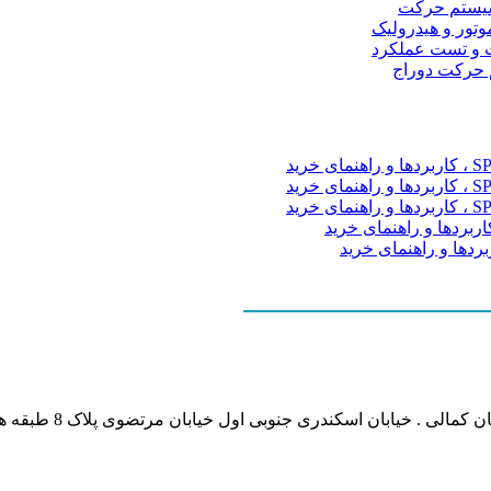
و سیستم حرکت
موتور و هیدرولیک
 و تست عملکرد
م حرکت دوراج
نشانی بخش انفورماتی