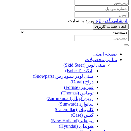
بازنشانی گذرواژه
ورود به سایت
ایجاد حساب کاربری
صفحه اصلی
تمامی محصولات
مینی لودر (Skid Steer)
بابکت (Bobcat)
مینی لودر سنوپارس (Snowpars)
دراج (Doraj)
فوریوز (Foruse)
توماس (Thomas)
زرین کوپال (Zarrinkupal)
سانوارد (Sunward)
کاترپیلار (Caterpillar)
کیس (Case)
نیو هلند (New Holland)
هیوندای (Hyundai)