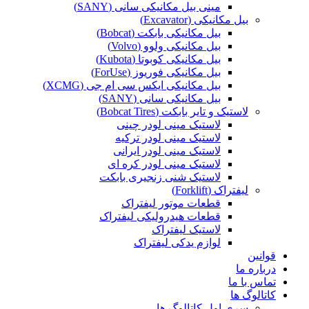
مینی بیل مکانیکی سانی (SANY)
بیل مکانیکی (Excavator)
بیل مکانیکی بابکت (Bobcat)
بیل مکانیکی ولوو (Volvo)
بیل مکانیکی کوبوتا (Kubota)
بیل مکانیکی فوریوز (ForUse)
بیل مکانیکی ایکس سی ام جی (XCMG)
بیل مکانیکی سانی (SANY)
لاستیک و تایر بابکت (Bobcat Tires)
لاستیک مینی لودر چینی
لاستیک مینی لودر ترکیه
لاستیک مینی لودر ایرانی
لاستیک مینی لودر کره ای
لاستیک شنی زنجیری بابکت
لیفتراک (Forklift)
قطعات موتور لیفتراک
قطعات هیدرولیکی لیفتراک
لاستیک لیفتراک
لوازم یدکی لیفتراک
قوانین
درباره ما
تماس با ما
کاتالوگ ها
سری اول کاتالوگ ها