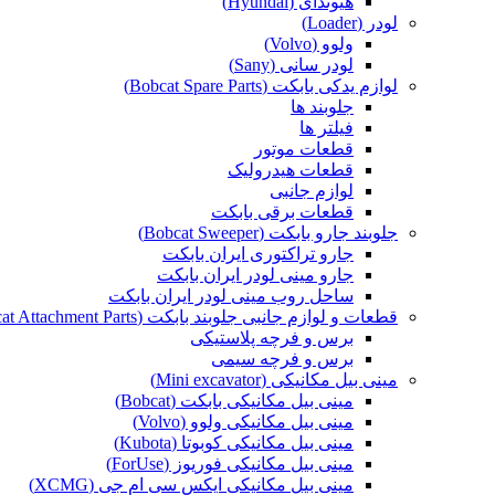
هیوندای (Hyundai)
لودر (Loader)
ولوو (Volvo)
لودر سانی (Sany)
لوازم یدکی بابکت (Bobcat Spare Parts)
جلوبند ها
فیلتر ها
قطعات موتور
قطعات هیدرولیک
لوازم جانبی
قطعات برقی بابکت
جلوبند جارو بابکت (Bobcat Sweeper)
جارو تراکتوری ایران بابکت
جارو مینی لودر ایران بابکت
ساحل روب مینی لودر ایران بابکت
قطعات و لوازم جانبی جلوبند بابکت (Bobcat Attachment Parts)
برس و فرچه پلاستیکی
برس و فرچه سیمی
مینی بیل مکانیکی (Mini excavator)
مینی بیل مکانیکی بابکت (Bobcat)
مینی بیل مکانیکی ولوو (Volvo)
مینی بیل مکانیکی کوبوتا (Kubota)
مینی بیل مکانیکی فوریوز (ForUse)
مینی بیل مکانیکی ایکس سی ام جی (XCMG)