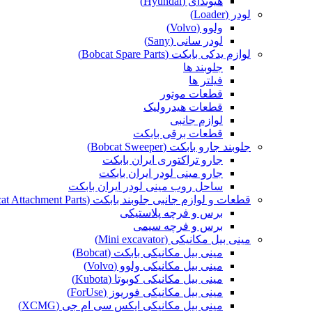
هیوندای (Hyundai)
لودر (Loader)
ولوو (Volvo)
لودر سانی (Sany)
لوازم یدکی بابکت (Bobcat Spare Parts)
جلوبند ها
فیلتر ها
قطعات موتور
قطعات هیدرولیک
لوازم جانبی
قطعات برقی بابکت
جلوبند جارو بابکت (Bobcat Sweeper)
جارو تراکتوری ایران بابکت
جارو مینی لودر ایران بابکت
ساحل روب مینی لودر ایران بابکت
قطعات و لوازم جانبی جلوبند بابکت (Bobcat Attachment Parts)
برس و فرچه پلاستیکی
برس و فرچه سیمی
مینی بیل مکانیکی (Mini excavator)
مینی بیل مکانیکی بابکت (Bobcat)
مینی بیل مکانیکی ولوو (Volvo)
مینی بیل مکانیکی کوبوتا (Kubota)
مینی بیل مکانیکی فوریوز (ForUse)
مینی بیل مکانیکی ایکس سی ام جی (XCMG)