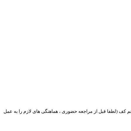
ک ایران بابکت : میدان حر . خ امام خمینی . خیابان کمالی . خیابان اسکندری جنوبی اول خیابان مرتضوی پلاک 8 طبقه هم کف (لطفا قبل از مراجعه حضوری ، هماهنگی های لازم را به عمل