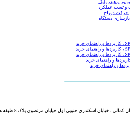
موتور و هیدرولیک
 و تست عملکرد
م حرکت دوراج
 بازسازی دستگاه
نشانی بخش انفورماتی