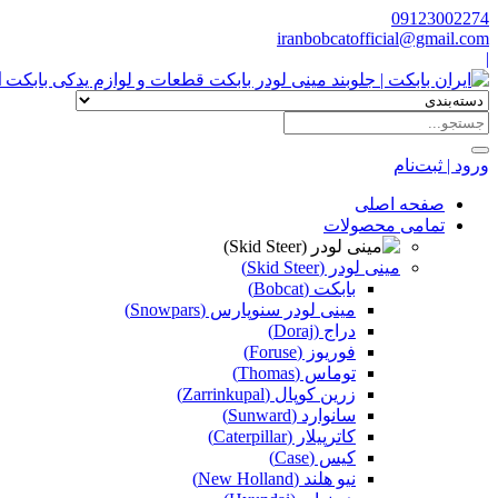
09123002274
iranbobcatofficial@gmail.com
|
ا
ورود | ثبت‌نام
صفحه اصلی
تمامی محصولات
مینی لودر (Skid Steer)
بابکت (Bobcat)
مینی لودر سنوپارس (Snowpars)
دراج (Doraj)
فوریوز (Foruse)
توماس (Thomas)
زرین کوپال (Zarrinkupal)
سانوارد (Sunward)
کاترپیلار (Caterpillar)
کیس (Case)
نیو هلند (New Holland)