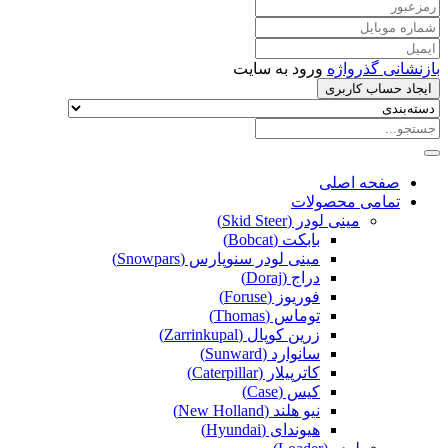
بازنشانی گذرواژه
ورود به سایت
ایجاد حساب کاربری
صفحه اصلی
تمامی محصولات
مینی لودر (Skid Steer)
بابکت (Bobcat)
مینی لودر سنوپارس (Snowpars)
دراج (Doraj)
فوریوز (Foruse)
توماس (Thomas)
زرین کوپال (Zarrinkupal)
سانوارد (Sunward)
کاترپیلار (Caterpillar)
کیس (Case)
نیو هلند (New Holland)
هیوندای (Hyundai)