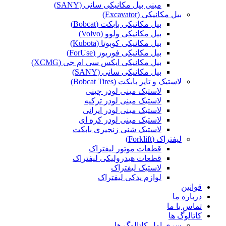
مینی بیل مکانیکی سانی (SANY)
بیل مکانیکی (Excavator)
بیل مکانیکی بابکت (Bobcat)
بیل مکانیکی ولوو (Volvo)
بیل مکانیکی کوبوتا (Kubota)
بیل مکانیکی فوریوز (ForUse)
بیل مکانیکی ایکس سی ام جی (XCMG)
بیل مکانیکی سانی (SANY)
لاستیک و تایر بابکت (Bobcat Tires)
لاستیک مینی لودر چینی
لاستیک مینی لودر ترکیه
لاستیک مینی لودر ایرانی
لاستیک مینی لودر کره ای
لاستیک شنی زنجیری بابکت
لیفتراک (Forklift)
قطعات موتور لیفتراک
قطعات هیدرولیکی لیفتراک
لاستیک لیفتراک
لوازم یدکی لیفتراک
قوانین
درباره ما
تماس با ما
کاتالوگ ها
سری اول کاتالوگ ها