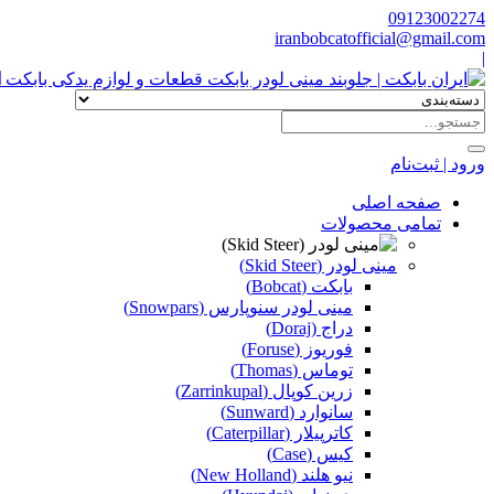
09123002274
iranbobcatofficial@gmail.com
|
ا
ورود | ثبت‌نام
صفحه اصلی
تمامی محصولات
مینی لودر (Skid Steer)
بابکت (Bobcat)
مینی لودر سنوپارس (Snowpars)
دراج (Doraj)
فوریوز (Foruse)
توماس (Thomas)
زرین کوپال (Zarrinkupal)
سانوارد (Sunward)
کاترپیلار (Caterpillar)
کیس (Case)
نیو هلند (New Holland)