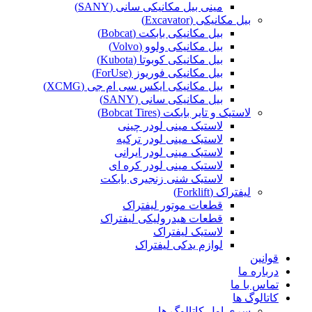
مینی بیل مکانیکی سانی (SANY)
بیل مکانیکی (Excavator)
بیل مکانیکی بابکت (Bobcat)
بیل مکانیکی ولوو (Volvo)
بیل مکانیکی کوبوتا (Kubota)
بیل مکانیکی فوریوز (ForUse)
بیل مکانیکی ایکس سی ام جی (XCMG)
بیل مکانیکی سانی (SANY)
لاستیک و تایر بابکت (Bobcat Tires)
لاستیک مینی لودر چینی
لاستیک مینی لودر ترکیه
لاستیک مینی لودر ایرانی
لاستیک مینی لودر کره ای
لاستیک شنی زنجیری بابکت
لیفتراک (Forklift)
قطعات موتور لیفتراک
قطعات هیدرولیکی لیفتراک
لاستیک لیفتراک
لوازم یدکی لیفتراک
قوانین
درباره ما
تماس با ما
کاتالوگ ها
سری اول کاتالوگ ها