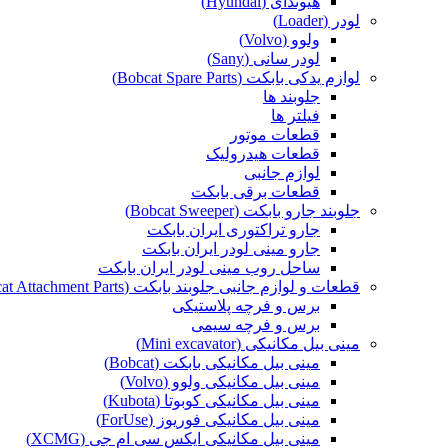
هیوندای (Hyundai)
لودر (Loader)
ولوو (Volvo)
لودر سانی (Sany)
لوازم یدکی بابکت (Bobcat Spare Parts)
جلوبند ها
فیلتر ها
قطعات موتور
قطعات هیدرولیک
لوازم جانبی
قطعات برقی بابکت
جلوبند جارو بابکت (Bobcat Sweeper)
جارو تراکتوری ایران بابکت
جارو مینی لودر ایران بابکت
ساحل روب مینی لودر ایران بابکت
قطعات و لوازم جانبی جلوبند بابکت (Bobcat Attachment Parts)
برس و فرچه پلاستیکی
برس و فرچه سیمی
مینی بیل مکانیکی (Mini excavator)
مینی بیل مکانیکی بابکت (Bobcat)
مینی بیل مکانیکی ولوو (Volvo)
مینی بیل مکانیکی کوبوتا (Kubota)
مینی بیل مکانیکی فوریوز (ForUse)
مینی بیل مکانیکی ایکس سی ام جی (XCMG)