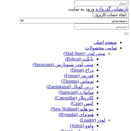
بازنشانی گذرواژه
ورود به سایت
ایجاد حساب کاربری
صفحه اصلی
تمامی محصولات
مینی لودر (Skid Steer)
بابکت (Bobcat)
مینی لودر سنوپارس (Snowpars)
دراج (Doraj)
فوریوز (Foruse)
توماس (Thomas)
زرین کوپال (Zarrinkupal)
سانوارد (Sunward)
کاترپیلار (Caterpillar)
کیس (Case)
نیو هلند (New Holland)
هیوندای (Hyundai)
لودر (Loader)
ولوو (Volvo)