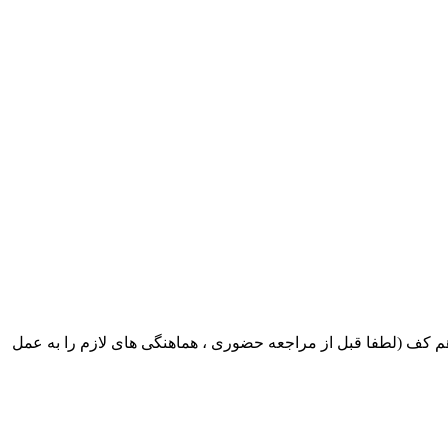
ک ایران بابکت : میدان حر . خ امام خمینی . خیابان کمالی . خیابان اسکندری جنوبی اول خیابان مرتضوی پلاک 8 طبقه هم کف (لطفا قبل از مراجعه حضوری ، هماهنگی های لازم را به عمل