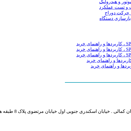
موتور و هیدرولیک
 و تست عملکرد
م حرکت دوراج
 بازسازی دستگاه
نشانی بخش انفورماتی