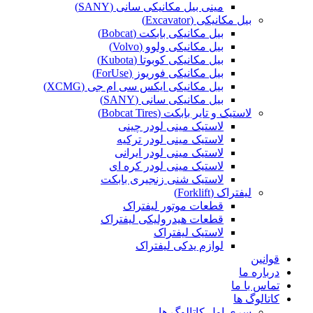
مینی بیل مکانیکی سانی (SANY)
بیل مکانیکی (Excavator)
بیل مکانیکی بابکت (Bobcat)
بیل مکانیکی ولوو (Volvo)
بیل مکانیکی کوبوتا (Kubota)
بیل مکانیکی فوریوز (ForUse)
بیل مکانیکی ایکس سی ام جی (XCMG)
بیل مکانیکی سانی (SANY)
لاستیک و تایر بابکت (Bobcat Tires)
لاستیک مینی لودر چینی
لاستیک مینی لودر ترکیه
لاستیک مینی لودر ایرانی
لاستیک مینی لودر کره ای
لاستیک شنی زنجیری بابکت
لیفتراک (Forklift)
قطعات موتور لیفتراک
قطعات هیدرولیکی لیفتراک
لاستیک لیفتراک
لوازم یدکی لیفتراک
قوانین
درباره ما
تماس با ما
کاتالوگ ها
سری اول کاتالوگ ها