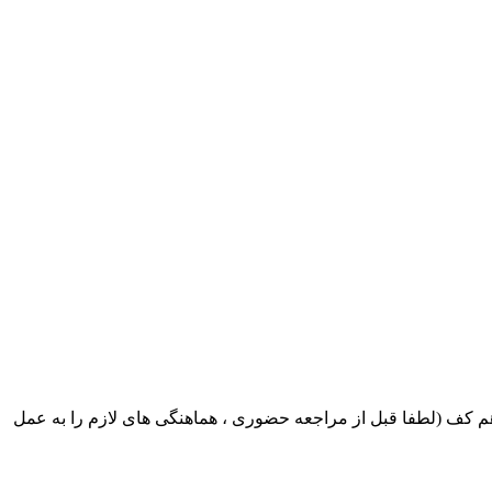
ک ایران بابکت : میدان حر . خ امام خمینی . خیابان کمالی . خیابان اسکندری جنوبی اول خیابان مرتضوی پلاک 8 طبقه هم کف (لطفا قبل از مراجعه حضوری ، هماهنگی های لازم را به عمل