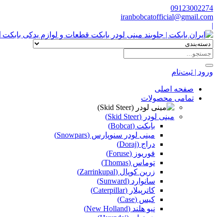
09123002274
iranbobcatofficial@gmail.com
|
ا
ورود | ثبت‌نام
صفحه اصلی
تمامی محصولات
مینی لودر (Skid Steer)
بابکت (Bobcat)
مینی لودر سنوپارس (Snowpars)
دراج (Doraj)
فوریوز (Foruse)
توماس (Thomas)
زرین کوپال (Zarrinkupal)
سانوارد (Sunward)
کاترپیلار (Caterpillar)
کیس (Case)
نیو هلند (New Holland)