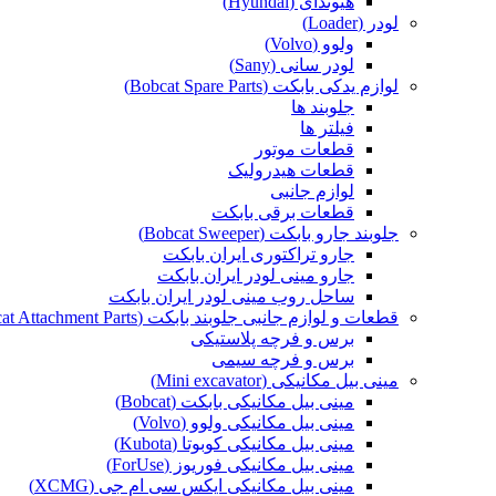
هیوندای (Hyundai)
لودر (Loader)
ولوو (Volvo)
لودر سانی (Sany)
لوازم یدکی بابکت (Bobcat Spare Parts)
جلوبند ها
فیلتر ها
قطعات موتور
قطعات هیدرولیک
لوازم جانبی
قطعات برقی بابکت
جلوبند جارو بابکت (Bobcat Sweeper)
جارو تراکتوری ایران بابکت
جارو مینی لودر ایران بابکت
ساحل روب مینی لودر ایران بابکت
قطعات و لوازم جانبی جلوبند بابکت (Bobcat Attachment Parts)
برس و فرچه پلاستیکی
برس و فرچه سیمی
مینی بیل مکانیکی (Mini excavator)
مینی بیل مکانیکی بابکت (Bobcat)
مینی بیل مکانیکی ولوو (Volvo)
مینی بیل مکانیکی کوبوتا (Kubota)
مینی بیل مکانیکی فوریوز (ForUse)
مینی بیل مکانیکی ایکس سی ام جی (XCMG)