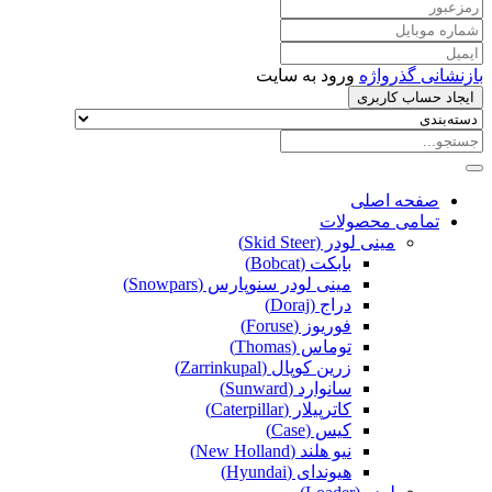
بازنشانی گذرواژه
ورود به سایت
ایجاد حساب کاربری
صفحه اصلی
تمامی محصولات
مینی لودر (Skid Steer)
بابکت (Bobcat)
مینی لودر سنوپارس (Snowpars)
دراج (Doraj)
فوریوز (Foruse)
توماس (Thomas)
زرین کوپال (Zarrinkupal)
سانوارد (Sunward)
کاترپیلار (Caterpillar)
کیس (Case)
نیو هلند (New Holland)
هیوندای (Hyundai)