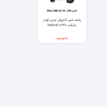
zk650
نیو هلند (New Holland)
مینی لودر بابکت Bobcat A300
هیوندای (Hyundai)
مینی لودر بابکت Bobcat S300 |
مشخصات و ویژگی 
کاتالوگ مشخصات و ویژگی های
zk1050
رلیف شیر کنترول مینی لودر
فنی
بابکت bobcat s130
با انواع موتورهای مینی لودرهای
مینی بیل مکانیکی بابکت 
کاتالوگ و مشخصات
بابکت بیشتر آشنا شوید.
مینی بیل مکانیکی ولوو (
دوراج
ناموجود
مینی بیل مکانیکی ک
(Kubota)
(Doraj 751)
مینی بیل مکانیکی ف
(ForUse)
781)
مینی بیل مکانیکی 
کاتالوگ مینی لودر س
جی (XCMG)
unward SWL 3210
مینی بیل مکانیکی سانی