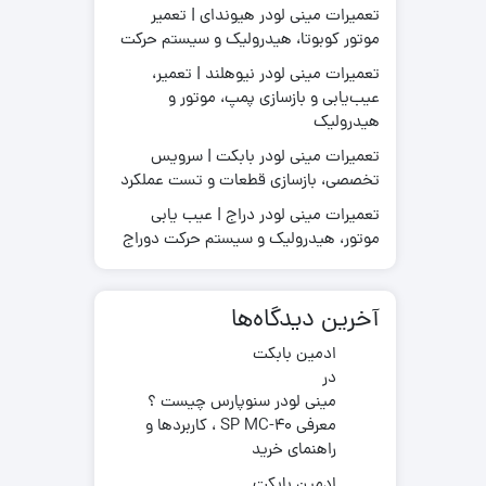
تعمیرات مینی لودر هیوندای | تعمیر
موتور کوبوتا، هیدرولیک و سیستم حرکت
تعمیرات مینی لودر نیوهلند | تعمیر،
عیب‌یابی و بازسازی پمپ، موتور و
قطعات موتور لیفتراک
هیدرولیک
در چینی
قطعات هیدرولیکی لیفتراک
در ترکیه
لاستیک لیفتراک
تعمیرات مینی لودر بابکت | سرویس
ر ایرانی
تخصصی، بازسازی قطعات و تست عملکرد
لوازم یدکی لیفتراک
در کره ای
تعمیرات مینی لودر دراج | عیب یابی
جیری بابکت
موتور، هیدرولیک و سیستم حرکت دوراج
آخرین دیدگاه‌ها
ادمین بابکت
در
مینی لودر سنوپارس چیست ؟
معرفی SP MC-40 ، کاربردها و
راهنمای خرید
ادمین بابکت