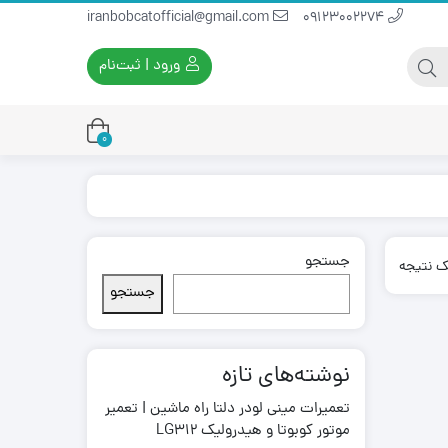
iranbobcatofficial@gmail.com
09123002274
ورود | ثبت‌نام
0
جستجو
یران بابکت
برس و فرچه پلاستیکی
ک نتیجه
ایران بابکت
برس و فرچه سیمی
جستجو
لودر ایران بابکت
نوشته‌های تازه
تعمیرات مینی لودر دلتا راه ماشین | تعمیر
موتور کوبوتا و هیدرولیک LG312