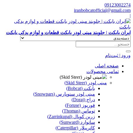
09123002274
iranbobcatofficial@gmail.com
|
ایران بابکت | جلوبند مینی لودر بابکت قطعات و لوازم یدکی بابکت
ورود | ثبت‌نام
صفحه اصلی
تمامی محصولات
مینی لودر (Skid Steer)
بابکت (Bobcat)
مینی لودر سنوپارس (Snowpars)
دراج (Doraj)
فوریوز (Foruse)
توماس (Thomas)
زرین کوپال (Zarrinkupal)
سانوارد (Sunward)
کاترپیلار (Caterpillar)