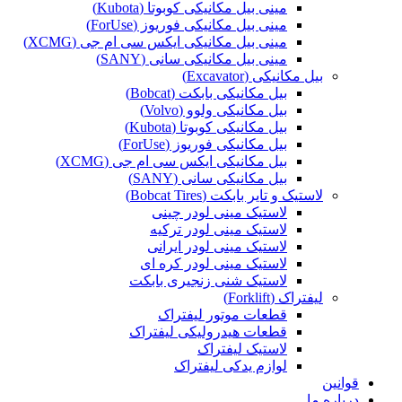
مینی بیل مکانیکی کوبوتا (Kubota)
مینی بیل مکانیکی فوریوز (ForUse)
مینی بیل مکانیکی ایکس سی ام جی (XCMG)
مینی بیل مکانیکی سانی (SANY)
بیل مکانیکی (Excavator)
بیل مکانیکی بابکت (Bobcat)
بیل مکانیکی ولوو (Volvo)
بیل مکانیکی کوبوتا (Kubota)
بیل مکانیکی فوریوز (ForUse)
بیل مکانیکی ایکس سی ام جی (XCMG)
بیل مکانیکی سانی (SANY)
لاستیک و تایر بابکت (Bobcat Tires)
لاستیک مینی لودر چینی
لاستیک مینی لودر ترکیه
لاستیک مینی لودر ایرانی
لاستیک مینی لودر کره ای
لاستیک شنی زنجیری بابکت
لیفتراک (Forklift)
قطعات موتور لیفتراک
قطعات هیدرولیکی لیفتراک
لاستیک لیفتراک
لوازم یدکی لیفتراک
قوانین
درباره ما