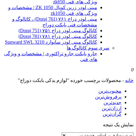
ویژگی های فنی zk650
مینی لودر زرین کوپال ZK 1050 | مشخصات و
ویژگی های فنی zk1050
مینی لودر دراج ۷۶۱ (Doraj 761) ، کاتالوگ و
مشخصات فنی بابکت دوراج
کاتالوگ مینی لودر دراج ۷۵۱ (Doraj 751)
کاتالوگ مینی لودر دراج ۷۸۱ (Doraj 781)
کاتالوگ مینی لودر سانوارد Sunward SWL 3210
سری سوم کاتالوگ ها
جارو بابکت جارو تراکتوری | مشخصات و ویژگی
های فنی
0
خانه
-
محصولات برچسب خورده "لوازم یدکی بابکت دوراج"
محبوب‌ترین
پرفروش‌ترین
جدیدترین
ارزان‌ترین
گران‌ترین
نمایش یک نتیجه