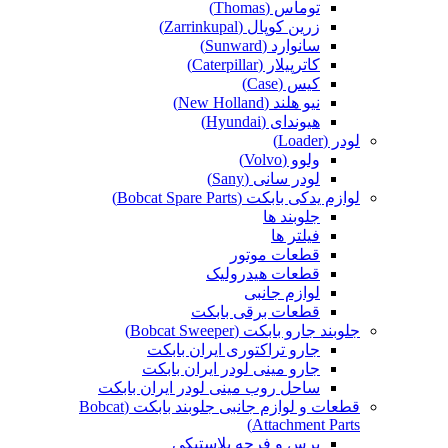
توماس (Thomas)
زرین کوپال (Zarrinkupal)
سانوارد (Sunward)
کاترپیلار (Caterpillar)
کیس (Case)
نیو هلند (New Holland)
هیوندای (Hyundai)
لودر (Loader)
ولوو (Volvo)
لودر سانی (Sany)
لوازم یدکی بابکت (Bobcat Spare Parts)
جلوبند ها
فیلتر ها
قطعات موتور
قطعات هیدرولیک
لوازم جانبی
قطعات برقی بابکت
جلوبند جارو بابکت (Bobcat Sweeper)
جارو تراکتوری ایران بابکت
جارو مینی لودر ایران بابکت
ساحل روب مینی لودر ایران بابکت
قطعات و لوازم جانبی جلوبند بابکت (Bobcat
Attachment Parts)
برس و فرچه پلاستیکی