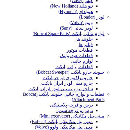
کیس (Case)
نیو هلند (New Holland)
هیوندای (Hyundai)
لودر (Loader)
ولوو (Volvo)
لودر سانی (Sany)
لوازم یدکی بابکت (Bobcat Spare Parts)
جلوبند ها
فیلتر ها
قطعات موتور
قطعات هیدرولیک
لوازم جانبی
قطعات برقی بابکت
جلوبند جارو بابکت (Bobcat Sweeper)
جارو تراکتوری ایران بابکت
جارو مینی لودر ایران بابکت
ساحل روب مینی لودر ایران بابکت
قطعات و لوازم جانبی جلوبند بابکت (Bobcat
Attachment Parts)
برس و فرچه پلاستیکی
برس و فرچه سیمی
مینی بیل مکانیکی (Mini excavator)
مینی بیل مکانیکی بابکت (Bobcat)
مینی بیل مکانیکی ولوو (Volvo)