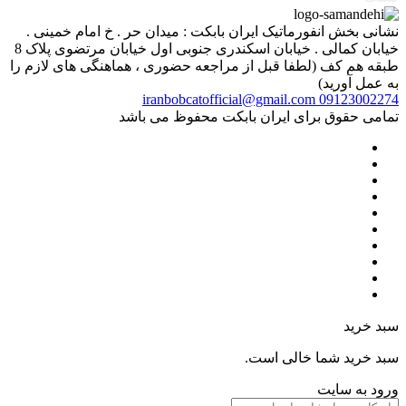
نشانی بخش انفورماتیک ایران بابکت : میدان حر . خ امام خمینی .
خیابان کمالی . خیابان اسکندری جنوبی اول خیابان مرتضوی پلاک 8
طبقه هم کف (لطفا قبل از مراجعه حضوری ، هماهنگی های لازم را
به عمل آورید)
iranbobcatofficial@gmail.com
09123002274
تمامی حقوق برای ایران بابکت محفوظ می باشد
سبد خرید
سبد خرید شما خالی است.
ورود به سایت