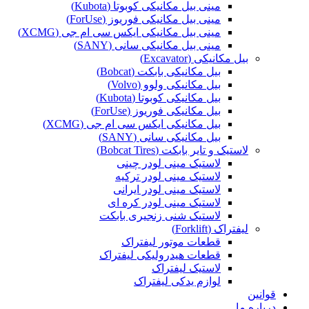
مینی بیل مکانیکی کوبوتا (Kubota)
مینی بیل مکانیکی فوریوز (ForUse)
مینی بیل مکانیکی ایکس سی ام جی (XCMG)
مینی بیل مکانیکی سانی (SANY)
بیل مکانیکی (Excavator)
بیل مکانیکی بابکت (Bobcat)
بیل مکانیکی ولوو (Volvo)
بیل مکانیکی کوبوتا (Kubota)
بیل مکانیکی فوریوز (ForUse)
بیل مکانیکی ایکس سی ام جی (XCMG)
بیل مکانیکی سانی (SANY)
لاستیک و تایر بابکت (Bobcat Tires)
لاستیک مینی لودر چینی
لاستیک مینی لودر ترکیه
لاستیک مینی لودر ایرانی
لاستیک مینی لودر کره ای
لاستیک شنی زنجیری بابکت
لیفتراک (Forklift)
قطعات موتور لیفتراک
قطعات هیدرولیکی لیفتراک
لاستیک لیفتراک
لوازم یدکی لیفتراک
قوانین
درباره ما