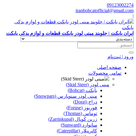
09123002274
iranbobcatofficial@gmail.com
|
ایران بابکت | جلوبند مینی لودر بابکت قطعات و لوازم یدکی بابکت
ورود | ثبت‌نام
صفحه اصلی
تمامی محصولات
مینی لودر (Skid Steer)
بابکت (Bobcat)
مینی لودر سنوپارس (Snowpars)
دراج (Doraj)
فوریوز (Foruse)
توماس (Thomas)
زرین کوپال (Zarrinkupal)
سانوارد (Sunward)
کاترپیلار (Caterpillar)