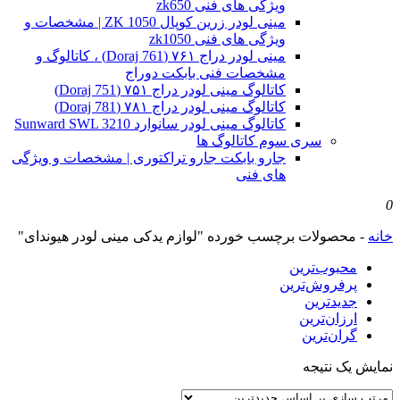
ویژگی های فنی zk650
مینی لودر زرین کوپال ZK 1050 | مشخصات و
ویژگی های فنی zk1050
مینی لودر دراج ۷۶۱ (Doraj 761) ، کاتالوگ و
مشخصات فنی بابکت دوراج
کاتالوگ مینی لودر دراج ۷۵۱ (Doraj 751)
کاتالوگ مینی لودر دراج ۷۸۱ (Doraj 781)
کاتالوگ مینی لودر سانوارد Sunward SWL 3210
سری سوم کاتالوگ ها
جارو بابکت جارو تراکتوری | مشخصات و ویژگی
های فنی
0
خانه
-
محصولات برچسب خورده "لوازم یدکی مینی لودر هیوندای"
محبوب‌ترین
پرفروش‌ترین
جدیدترین
ارزان‌ترین
گران‌ترین
نمایش یک نتیجه