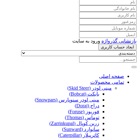
بازنشانی گذرواژه
ورود به سایت
ایجاد حساب کاربری
صفحه اصلی
تمامی محصولات
مینی لودر (Skid Steer)
بابکت (Bobcat)
مینی لودر سنوپارس (Snowpars)
دراج (Doraj)
فوریوز (Foruse)
توماس (Thomas)
زرین کوپال (Zarrinkupal)
سانوارد (Sunward)
کاترپیلار (Caterpillar)