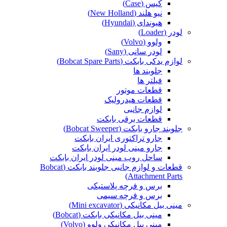
کیس (Case)
نیو هلند (New Holland)
هیوندای (Hyundai)
لودر (Loader)
ولوو (Volvo)
لودر سانی (Sany)
لوازم یدکی بابکت (Bobcat Spare Parts)
جلوبند ها
فیلتر ها
قطعات موتور
قطعات هیدرولیک
لوازم جانبی
قطعات برقی بابکت
جلوبند جارو بابکت (Bobcat Sweeper)
جارو تراکتوری ایران بابکت
جارو مینی لودر ایران بابکت
ساحل روب مینی لودر ایران بابکت
قطعات و لوازم جانبی جلوبند بابکت (Bobcat
Attachment Parts)
برس و فرچه پلاستیکی
برس و فرچه سیمی
مینی بیل مکانیکی (Mini excavator)
مینی بیل مکانیکی بابکت (Bobcat)
مینی بیل مکانیکی ولوو (Volvo)