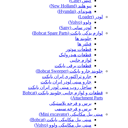
کیس (Case)
نیو هلند (New Holland)
هیوندای (Hyundai)
لودر (Loader)
ولوو (Volvo)
لودر سانی (Sany)
لوازم یدکی بابکت (Bobcat Spare Parts)
جلوبند ها
فیلتر ها
قطعات موتور
قطعات هیدرولیک
لوازم جانبی
قطعات برقی بابکت
جلوبند جارو بابکت (Bobcat Sweeper)
جارو تراکتوری ایران بابکت
جارو مینی لودر ایران بابکت
ساحل روب مینی لودر ایران بابکت
قطعات و لوازم جانبی جلوبند بابکت (Bobcat
Attachment Parts)
برس و فرچه پلاستیکی
برس و فرچه سیمی
مینی بیل مکانیکی (Mini excavator)
مینی بیل مکانیکی بابکت (Bobcat)
مینی بیل مکانیکی ولوو (Volvo)