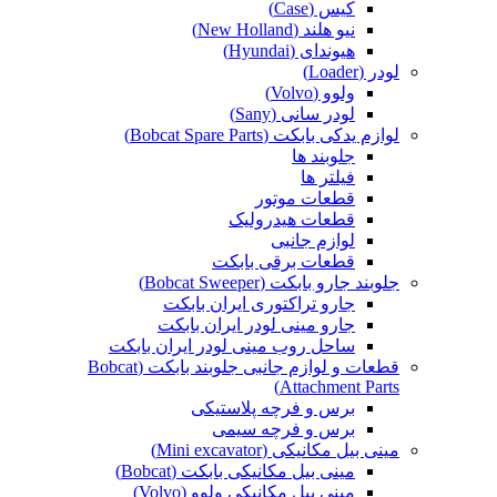
کیس (Case)
نیو هلند (New Holland)
هیوندای (Hyundai)
لودر (Loader)
ولوو (Volvo)
لودر سانی (Sany)
لوازم یدکی بابکت (Bobcat Spare Parts)
جلوبند ها
فیلتر ها
قطعات موتور
قطعات هیدرولیک
لوازم جانبی
قطعات برقی بابکت
جلوبند جارو بابکت (Bobcat Sweeper)
جارو تراکتوری ایران بابکت
جارو مینی لودر ایران بابکت
ساحل روب مینی لودر ایران بابکت
قطعات و لوازم جانبی جلوبند بابکت (Bobcat
Attachment Parts)
برس و فرچه پلاستیکی
برس و فرچه سیمی
مینی بیل مکانیکی (Mini excavator)
مینی بیل مکانیکی بابکت (Bobcat)
مینی بیل مکانیکی ولوو (Volvo)