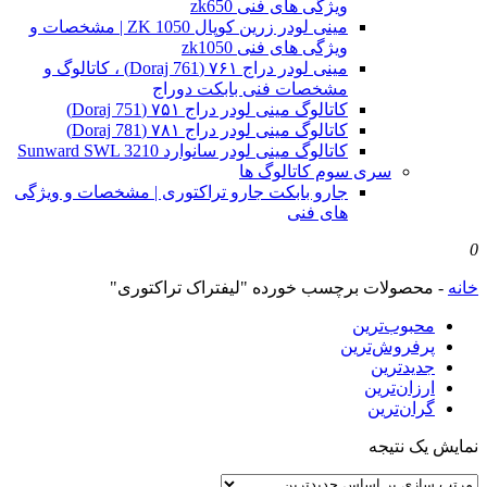
ویژگی های فنی zk650
مینی لودر زرین کوپال ZK 1050 | مشخصات و
ویژگی های فنی zk1050
مینی لودر دراج ۷۶۱ (Doraj 761) ، کاتالوگ و
مشخصات فنی بابکت دوراج
کاتالوگ مینی لودر دراج ۷۵۱ (Doraj 751)
کاتالوگ مینی لودر دراج ۷۸۱ (Doraj 781)
کاتالوگ مینی لودر سانوارد Sunward SWL 3210
سری سوم کاتالوگ ها
جارو بابکت جارو تراکتوری | مشخصات و ویژگی
های فنی
0
خانه
-
محصولات برچسب خورده "لیفتراک تراکتوری"
محبوب‌ترین
پرفروش‌ترین
جدیدترین
ارزان‌ترین
گران‌ترین
نمایش یک نتیجه