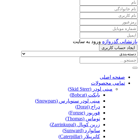
بازنشانی گذرواژه
ورود به سایت
ایجاد حساب کاربری
صفحه اصلی
تمامی محصولات
مینی لودر (Skid Steer)
بابکت (Bobcat)
مینی لودر سنوپارس (Snowpars)
دراج (Doraj)
فوریوز (Foruse)
توماس (Thomas)
زرین کوپال (Zarrinkupal)
سانوارد (Sunward)
کاترپیلار (Caterpillar)