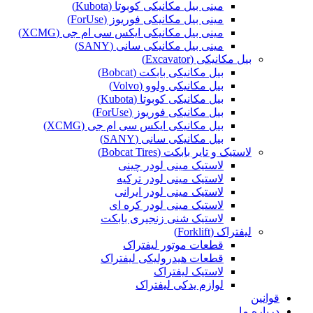
مینی بیل مکانیکی کوبوتا (Kubota)
مینی بیل مکانیکی فوریوز (ForUse)
مینی بیل مکانیکی ایکس سی ام جی (XCMG)
مینی بیل مکانیکی سانی (SANY)
بیل مکانیکی (Excavator)
بیل مکانیکی بابکت (Bobcat)
بیل مکانیکی ولوو (Volvo)
بیل مکانیکی کوبوتا (Kubota)
بیل مکانیکی فوریوز (ForUse)
بیل مکانیکی ایکس سی ام جی (XCMG)
بیل مکانیکی سانی (SANY)
لاستیک و تایر بابکت (Bobcat Tires)
لاستیک مینی لودر چینی
لاستیک مینی لودر ترکیه
لاستیک مینی لودر ایرانی
لاستیک مینی لودر کره ای
لاستیک شنی زنجیری بابکت
لیفتراک (Forklift)
قطعات موتور لیفتراک
قطعات هیدرولیکی لیفتراک
لاستیک لیفتراک
لوازم یدکی لیفتراک
قوانین
درباره ما