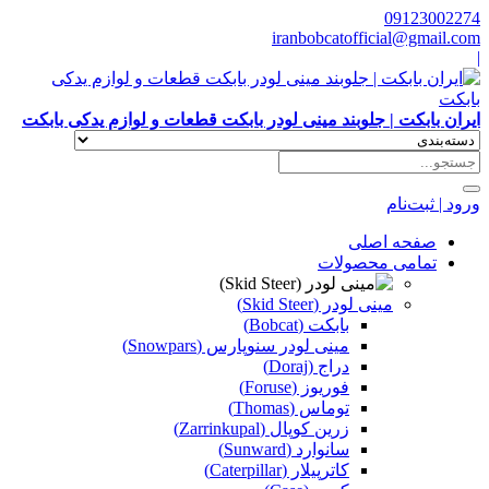
09123002274
iranbobcatofficial@gmail.com
|
ایران بابکت | جلوبند مینی لودر بابکت قطعات و لوازم یدکی بابکت
ورود | ثبت‌نام
صفحه اصلی
تمامی محصولات
مینی لودر (Skid Steer)
بابکت (Bobcat)
مینی لودر سنوپارس (Snowpars)
دراج (Doraj)
فوریوز (Foruse)
توماس (Thomas)
زرین کوپال (Zarrinkupal)
سانوارد (Sunward)
کاترپیلار (Caterpillar)