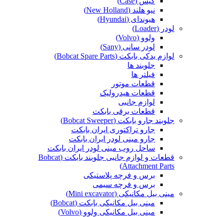
کیس (Case)
نیو هلند (New Holland)
هیوندای (Hyundai)
لودر (Loader)
ولوو (Volvo)
لودر سانی (Sany)
لوازم یدکی بابکت (Bobcat Spare Parts)
جلوبند ها
فیلتر ها
قطعات موتور
قطعات هیدرولیک
لوازم جانبی
قطعات برقی بابکت
جلوبند جارو بابکت (Bobcat Sweeper)
جارو تراکتوری ایران بابکت
جارو مینی لودر ایران بابکت
ساحل روب مینی لودر ایران بابکت
قطعات و لوازم جانبی جلوبند بابکت (Bobcat
Attachment Parts)
برس و فرچه پلاستیکی
برس و فرچه سیمی
مینی بیل مکانیکی (Mini excavator)
مینی بیل مکانیکی بابکت (Bobcat)
مینی بیل مکانیکی ولوو (Volvo)