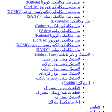
مینی بیل مکانیکی کوبوتا (Kubota)
مینی بیل مکانیکی فوریوز (ForUse)
مینی بیل مکانیکی ایکس سی ام جی (XCMG)
مینی بیل مکانیکی سانی (SANY)
بیل مکانیکی (Excavator)
بیل مکانیکی بابکت (Bobcat)
بیل مکانیکی ولوو (Volvo)
بیل مکانیکی کوبوتا (Kubota)
بیل مکانیکی فوریوز (ForUse)
بیل مکانیکی ایکس سی ام جی (XCMG)
بیل مکانیکی سانی (SANY)
لاستیک و تایر بابکت (Bobcat Tires)
لاستیک مینی لودر چینی
لاستیک مینی لودر ترکیه
لاستیک مینی لودر ایرانی
لاستیک مینی لودر کره ای
لاستیک شنی زنجیری بابکت
لیفتراک (Forklift)
قطعات موتور لیفتراک
قطعات هیدرولیکی لیفتراک
لاستیک لیفتراک
لوازم یدکی لیفتراک
قوانین
درباره ما