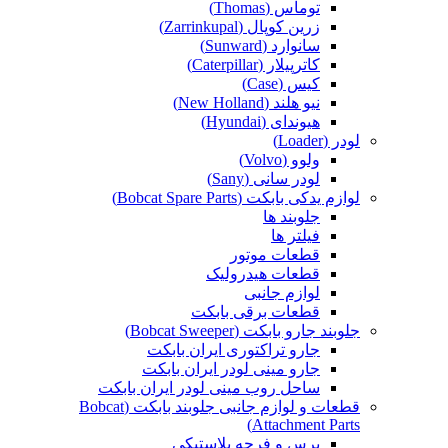
توماس (Thomas)
زرین کوپال (Zarrinkupal)
سانوارد (Sunward)
کاترپیلار (Caterpillar)
کیس (Case)
نیو هلند (New Holland)
هیوندای (Hyundai)
لودر (Loader)
ولوو (Volvo)
لودر سانی (Sany)
لوازم یدکی بابکت (Bobcat Spare Parts)
جلوبند ها
فیلتر ها
قطعات موتور
قطعات هیدرولیک
لوازم جانبی
قطعات برقی بابکت
جلوبند جارو بابکت (Bobcat Sweeper)
جارو تراکتوری ایران بابکت
جارو مینی لودر ایران بابکت
ساحل روب مینی لودر ایران بابکت
قطعات و لوازم جانبی جلوبند بابکت (Bobcat
Attachment Parts)
برس و فرچه پلاستیکی