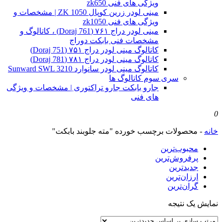
ویژگی های فنی zk650
مینی لودر زرین کوپال ZK 1050 | مشخصات و
ویژگی های فنی zk1050
مینی لودر دراج ۷۶۱ (Doraj 761) ، کاتالوگ و
مشخصات فنی بابکت دوراج
کاتالوگ مینی لودر دراج ۷۵۱ (Doraj 751)
کاتالوگ مینی لودر دراج ۷۸۱ (Doraj 781)
کاتالوگ مینی لودر سانوارد Sunward SWL 3210
سری سوم کاتالوگ ها
جارو بابکت جارو تراکتوری | مشخصات و ویژگی
های فنی
0
خانه
-
محصولات برچسب خورده "مته جلوبند بابکت"
محبوب‌ترین
پرفروش‌ترین
جدیدترین
ارزان‌ترین
گران‌ترین
نمایش یک نتیجه