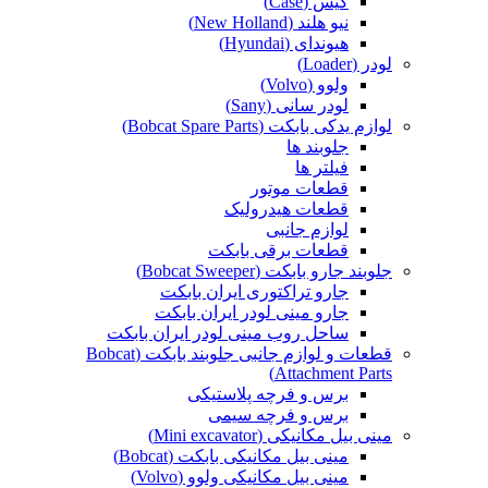
کیس (Case)
نیو هلند (New Holland)
هیوندای (Hyundai)
لودر (Loader)
ولوو (Volvo)
لودر سانی (Sany)
لوازم یدکی بابکت (Bobcat Spare Parts)
جلوبند ها
فیلتر ها
قطعات موتور
قطعات هیدرولیک
لوازم جانبی
قطعات برقی بابکت
جلوبند جارو بابکت (Bobcat Sweeper)
جارو تراکتوری ایران بابکت
جارو مینی لودر ایران بابکت
ساحل روب مینی لودر ایران بابکت
قطعات و لوازم جانبی جلوبند بابکت (Bobcat
Attachment Parts)
برس و فرچه پلاستیکی
برس و فرچه سیمی
مینی بیل مکانیکی (Mini excavator)
مینی بیل مکانیکی بابکت (Bobcat)
مینی بیل مکانیکی ولوو (Volvo)