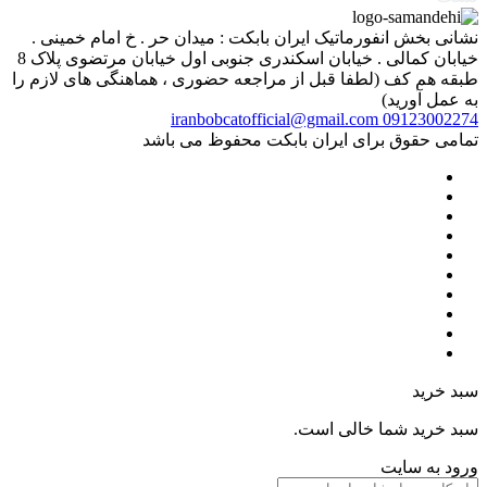
نشانی بخش انفورماتیک ایران بابکت : میدان حر . خ امام خمینی .
خیابان کمالی . خیابان اسکندری جنوبی اول خیابان مرتضوی پلاک 8
طبقه هم کف (لطفا قبل از مراجعه حضوری ، هماهنگی های لازم را
به عمل آورید)
iranbobcatofficial@gmail.com
09123002274
تمامی حقوق برای ایران بابکت محفوظ می باشد
سبد خرید
سبد خرید شما خالی است.
ورود به سایت