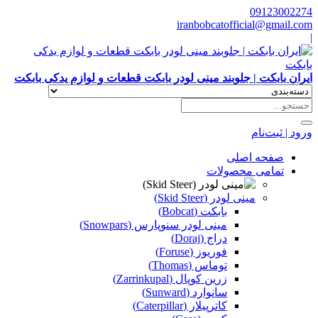
09123002274
iranbobcatofficial@gmail.com
|
ایران بابکت | جلوبند مینی لودر بابکت قطعات و لوازم یدکی بابکت
ورود | ثبت‌نام
صفحه اصلی
تمامی محصولات
مینی لودر (Skid Steer)
بابکت (Bobcat)
مینی لودر سنوپارس (Snowpars)
دراج (Doraj)
فوریوز (Foruse)
توماس (Thomas)
زرین کوپال (Zarrinkupal)
سانوارد (Sunward)
کاترپیلار (Caterpillar)