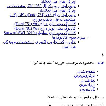
ویژگی های فنی zk650
مینی لودر زرین کوپال ZK 1050 | مشخصات و
ویژگی های فنی zk1050
مینی لودر دراج ۷۶۱ (Doraj 761) ، کاتالوگ و
مشخصات فنی بابکت دوراج
کاتالوگ مینی لودر دراج ۷۵۱ (Doraj 751)
کاتالوگ مینی لودر دراج ۷۸۱ (Doraj 781)
کاتالوگ مینی لودر سانوارد Sunward SWL 3210
سری سوم کاتالوگ ها
جارو بابکت جارو تراکتوری | مشخصات و ویژگی
های فنی
0
خانه
-
محصولات برچسب خورده "مته چاله کن"
محبوب‌ترین
پرفروش‌ترین
جدیدترین
ارزان‌ترین
گران‌ترین
در حال نمایش 2 نتیجه
Sorted by latest