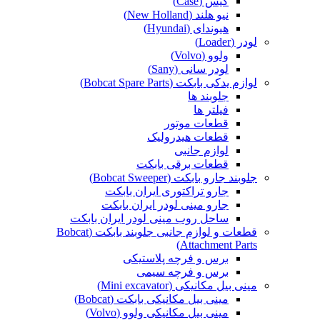
کیس (Case)
نیو هلند (New Holland)
هیوندای (Hyundai)
لودر (Loader)
ولوو (Volvo)
لودر سانی (Sany)
لوازم یدکی بابکت (Bobcat Spare Parts)
جلوبند ها
فیلتر ها
قطعات موتور
قطعات هیدرولیک
لوازم جانبی
قطعات برقی بابکت
جلوبند جارو بابکت (Bobcat Sweeper)
جارو تراکتوری ایران بابکت
جارو مینی لودر ایران بابکت
ساحل روب مینی لودر ایران بابکت
قطعات و لوازم جانبی جلوبند بابکت (Bobcat
Attachment Parts)
برس و فرچه پلاستیکی
برس و فرچه سیمی
مینی بیل مکانیکی (Mini excavator)
مینی بیل مکانیکی بابکت (Bobcat)
مینی بیل مکانیکی ولوو (Volvo)