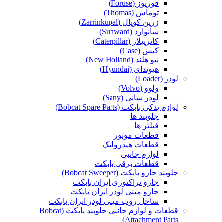
فوریوز (Foruse)
توماس (Thomas)
زرین کوپال (Zarrinkupal)
سانوارد (Sunward)
کاترپیلار (Caterpillar)
کیس (Case)
نیو هلند (New Holland)
هیوندای (Hyundai)
لودر (Loader)
ولوو (Volvo)
لودر سانی (Sany)
لوازم یدکی بابکت (Bobcat Spare Parts)
جلوبند ها
فیلتر ها
قطعات موتور
قطعات هیدرولیک
لوازم جانبی
قطعات برقی بابکت
جلوبند جارو بابکت (Bobcat Sweeper)
جارو تراکتوری ایران بابکت
جارو مینی لودر ایران بابکت
ساحل روب مینی لودر ایران بابکت
قطعات و لوازم جانبی جلوبند بابکت (Bobcat
Attachment Parts)