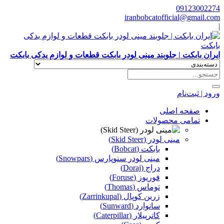
09123002274
iranbobcatofficial@gmail.com
|
ایران بابکت | جلوبند مینی لودر بابکت قطعات و لوازم یدکی بابکت
ورود | ثبت‌نام
صفحه اصلی
تمامی محصولات
مینی لودر (Skid Steer)
بابکت (Bobcat)
مینی لودر سنوپارس (Snowpars)
دراج (Doraj)
فوریوز (Foruse)
توماس (Thomas)
زرین کوپال (Zarrinkupal)
سانوارد (Sunward)
کاترپیلار (Caterpillar)