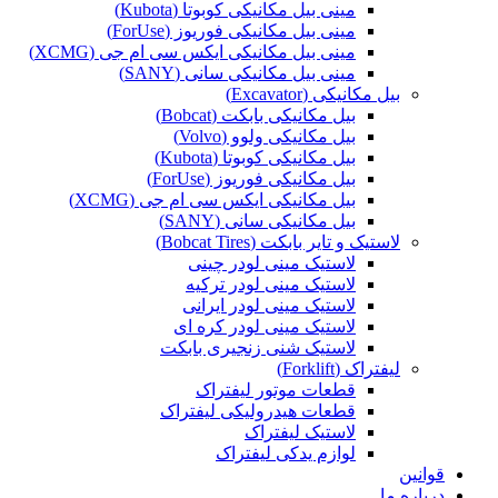
مینی بیل مکانیکی کوبوتا (Kubota)
مینی بیل مکانیکی فوریوز (ForUse)
مینی بیل مکانیکی ایکس سی ام جی (XCMG)
مینی بیل مکانیکی سانی (SANY)
بیل مکانیکی (Excavator)
بیل مکانیکی بابکت (Bobcat)
بیل مکانیکی ولوو (Volvo)
بیل مکانیکی کوبوتا (Kubota)
بیل مکانیکی فوریوز (ForUse)
بیل مکانیکی ایکس سی ام جی (XCMG)
بیل مکانیکی سانی (SANY)
لاستیک و تایر بابکت (Bobcat Tires)
لاستیک مینی لودر چینی
لاستیک مینی لودر ترکیه
لاستیک مینی لودر ایرانی
لاستیک مینی لودر کره ای
لاستیک شنی زنجیری بابکت
لیفتراک (Forklift)
قطعات موتور لیفتراک
قطعات هیدرولیکی لیفتراک
لاستیک لیفتراک
لوازم یدکی لیفتراک
قوانین
درباره ما