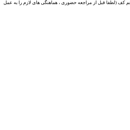
ک ایران بابکت : میدان حر . خ امام خمینی . خیابان کمالی . خیابان اسکندری جنوبی اول خیابان مرتضوی پلاک 8 طبقه هم کف (لطفا قبل از مراجعه حضوری ، هماهنگی های لازم را به عمل