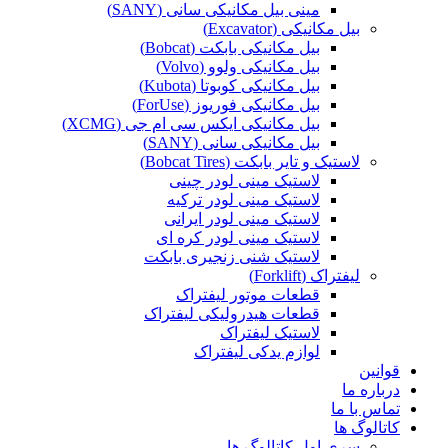
مینی بیل مکانیکی سانی (SANY)
بیل مکانیکی (Excavator)
بیل مکانیکی بابکت (Bobcat)
بیل مکانیکی ولوو (Volvo)
بیل مکانیکی کوبوتا (Kubota)
بیل مکانیکی فوریوز (ForUse)
بیل مکانیکی ایکس سی ام جی (XCMG)
بیل مکانیکی سانی (SANY)
لاستیک و تایر بابکت (Bobcat Tires)
لاستیک مینی لودر چینی
لاستیک مینی لودر ترکیه
لاستیک مینی لودر ایرانی
لاستیک مینی لودر کره ای
لاستیک شنی زنجیری بابکت
لیفتراک (Forklift)
قطعات موتور لیفتراک
قطعات هیدرولیکی لیفتراک
لاستیک لیفتراک
لوازم یدکی لیفتراک
قوانین
درباره ما
تماس با ما
کاتالوگ ها
سری اول کاتالوگ ها