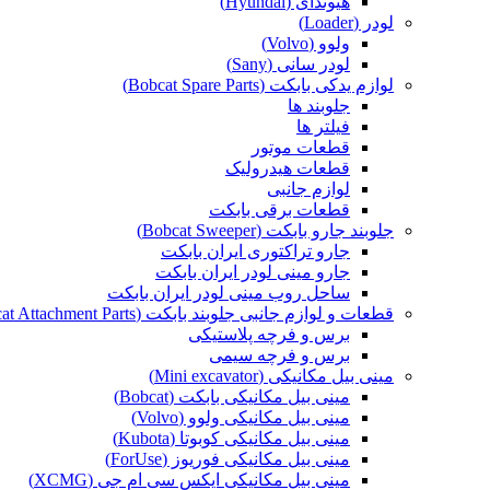
هیوندای (Hyundai)
لودر (Loader)
ولوو (Volvo)
لودر سانی (Sany)
لوازم یدکی بابکت (Bobcat Spare Parts)
جلوبند ها
فیلتر ها
قطعات موتور
قطعات هیدرولیک
لوازم جانبی
قطعات برقی بابکت
جلوبند جارو بابکت (Bobcat Sweeper)
جارو تراکتوری ایران بابکت
جارو مینی لودر ایران بابکت
ساحل روب مینی لودر ایران بابکت
قطعات و لوازم جانبی جلوبند بابکت (Bobcat Attachment Parts)
برس و فرچه پلاستیکی
برس و فرچه سیمی
مینی بیل مکانیکی (Mini excavator)
مینی بیل مکانیکی بابکت (Bobcat)
مینی بیل مکانیکی ولوو (Volvo)
مینی بیل مکانیکی کوبوتا (Kubota)
مینی بیل مکانیکی فوریوز (ForUse)
مینی بیل مکانیکی ایکس سی ام جی (XCMG)