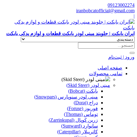
09123002274
iranbobcatofficial@gmail.com
|
ایران بابکت | جلوبند مینی لودر بابکت قطعات و لوازم یدکی بابکت
ورود | ثبت‌نام
صفحه اصلی
تمامی محصولات
مینی لودر (Skid Steer)
بابکت (Bobcat)
مینی لودر سنوپارس (Snowpars)
دراج (Doraj)
فوریوز (Foruse)
توماس (Thomas)
زرین کوپال (Zarrinkupal)
سانوارد (Sunward)
کاترپیلار (Caterpillar)