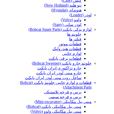
کیس (Case)
نیو هلند (New Holland)
هیوندای (Hyundai)
لودر (Loader)
ولوو (Volvo)
لودر سانی (Sany)
لوازم یدکی بابکت (Bobcat Spare Parts)
جلوبند ها
فیلتر ها
قطعات موتور
قطعات هیدرولیک
لوازم جانبی
قطعات برقی بابکت
جلوبند جارو بابکت (Bobcat Sweeper)
جارو تراکتوری ایران بابکت
جارو مینی لودر ایران بابکت
ساحل روب مینی لودر ایران بابکت
قطعات و لوازم جانبی جلوبند بابکت (Bobcat
Attachment Parts)
برس و فرچه پلاستیکی
برس و فرچه سیمی
مینی بیل مکانیکی (Mini excavator)
مینی بیل مکانیکی بابکت (Bobcat)
مینی بیل مکانیکی ولوو (Volvo)