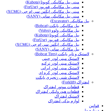
مینی بیل مکانیکی کوبوتا (Kubota)
مینی بیل مکانیکی فوریوز (ForUse)
مینی بیل مکانیکی ایکس سی ام جی (XCMG)
مینی بیل مکانیکی سانی (SANY)
بیل مکانیکی (Excavator)
بیل مکانیکی بابکت (Bobcat)
بیل مکانیکی ولوو (Volvo)
بیل مکانیکی کوبوتا (Kubota)
بیل مکانیکی فوریوز (ForUse)
بیل مکانیکی ایکس سی ام جی (XCMG)
بیل مکانیکی سانی (SANY)
لاستیک و تایر بابکت (Bobcat Tires)
لاستیک مینی لودر چینی
لاستیک مینی لودر ترکیه
لاستیک مینی لودر ایرانی
لاستیک مینی لودر کره ای
لاستیک شنی زنجیری بابکت
لیفتراک (Forklift)
قطعات موتور لیفتراک
قطعات هیدرولیکی لیفتراک
لاستیک لیفتراک
لوازم یدکی لیفتراک
قوانین
درباره ما