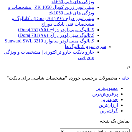
ویژگی های فنی zk650
مینی لودر زرین کوپال ZK 1050 | مشخصات و
ویژگی های فنی zk1050
مینی لودر دراج ۷۶۱ (Doraj 761) ، کاتالوگ و
مشخصات فنی بابکت دوراج
کاتالوگ مینی لودر دراج ۷۵۱ (Doraj 751)
کاتالوگ مینی لودر دراج ۷۸۱ (Doraj 781)
کاتالوگ مینی لودر سانوارد Sunward SWL 3210
سری سوم کاتالوگ ها
جارو بابکت جارو تراکتوری | مشخصات و ویژگی
های فنی
0
خانه
-
محصولات برچسب خورده "مشخصات شاسی برای بابکت"
محبوب‌ترین
پرفروش‌ترین
جدیدترین
ارزان‌ترین
گران‌ترین
نمایش یک نتیجه