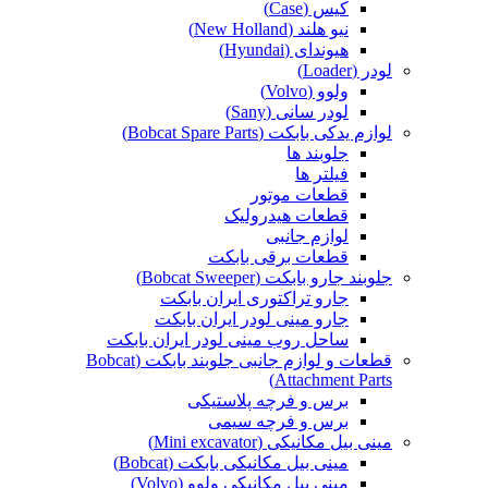
کیس (Case)
نیو هلند (New Holland)
هیوندای (Hyundai)
لودر (Loader)
ولوو (Volvo)
لودر سانی (Sany)
لوازم یدکی بابکت (Bobcat Spare Parts)
جلوبند ها
فیلتر ها
قطعات موتور
قطعات هیدرولیک
لوازم جانبی
قطعات برقی بابکت
جلوبند جارو بابکت (Bobcat Sweeper)
جارو تراکتوری ایران بابکت
جارو مینی لودر ایران بابکت
ساحل روب مینی لودر ایران بابکت
قطعات و لوازم جانبی جلوبند بابکت (Bobcat
Attachment Parts)
برس و فرچه پلاستیکی
برس و فرچه سیمی
مینی بیل مکانیکی (Mini excavator)
مینی بیل مکانیکی بابکت (Bobcat)
مینی بیل مکانیکی ولوو (Volvo)