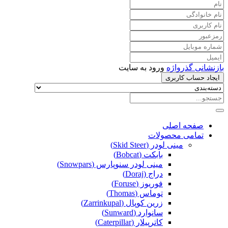
بازنشانی گذرواژه
ورود به سایت
ایجاد حساب کاربری
صفحه اصلی
تمامی محصولات
مینی لودر (Skid Steer)
بابکت (Bobcat)
مینی لودر سنوپارس (Snowpars)
دراج (Doraj)
فوریوز (Foruse)
توماس (Thomas)
زرین کوپال (Zarrinkupal)
سانوارد (Sunward)
کاترپیلار (Caterpillar)