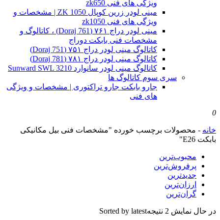
ویژگی های فنی zk650
مینی لودر زرین کوپال ZK 1050 | مشخصات و
ویژگی های فنی zk1050
مینی لودر دراج ۷۶۱ (Doraj 761) ، کاتالوگ و
مشخصات فنی بابکت دوراج
کاتالوگ مینی لودر دراج ۷۵۱ (Doraj 751)
کاتالوگ مینی لودر دراج ۷۸۱ (Doraj 781)
کاتالوگ مینی لودر سانوارد Sunward SWL 3210
سری سوم کاتالوگ ها
جارو بابکت جارو تراکتوری | مشخصات و ویژگی
های فنی
0
خانه
-
محصولات برچسب خورده "مشخصات فنی بیل مکانیکی
بابکت E26"
محبوب‌ترین
پرفروش‌ترین
جدیدترین
ارزان‌ترین
گران‌ترین
در حال نمایش 2 نتیجه
Sorted by latest