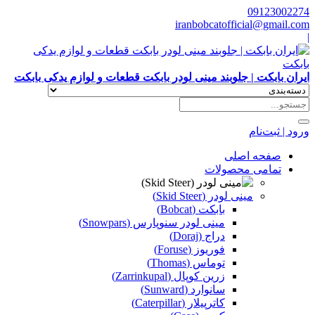
09123002274
iranbobcatofficial@gmail.com
|
ایران بابکت | جلوبند مینی لودر بابکت قطعات و لوازم یدکی بابکت
ورود | ثبت‌نام
صفحه اصلی
تمامی محصولات
مینی لودر (Skid Steer)
بابکت (Bobcat)
مینی لودر سنوپارس (Snowpars)
دراج (Doraj)
فوریوز (Foruse)
توماس (Thomas)
زرین کوپال (Zarrinkupal)
سانوارد (Sunward)
کاترپیلار (Caterpillar)