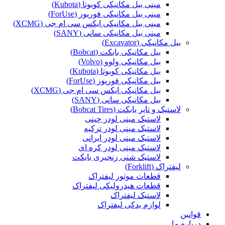
مینی بیل مکانیکی کوبوتا (Kubota)
مینی بیل مکانیکی فوریوز (ForUse)
مینی بیل مکانیکی ایکس سی ام جی (XCMG)
مینی بیل مکانیکی سانی (SANY)
بیل مکانیکی (Excavator)
بیل مکانیکی بابکت (Bobcat)
بیل مکانیکی ولوو (Volvo)
بیل مکانیکی کوبوتا (Kubota)
بیل مکانیکی فوریوز (ForUse)
بیل مکانیکی ایکس سی ام جی (XCMG)
بیل مکانیکی سانی (SANY)
لاستیک و تایر بابکت (Bobcat Tires)
لاستیک مینی لودر چینی
لاستیک مینی لودر ترکیه
لاستیک مینی لودر ایرانی
لاستیک مینی لودر کره ای
لاستیک شنی زنجیری بابکت
لیفتراک (Forklift)
قطعات موتور لیفتراک
قطعات هیدرولیکی لیفتراک
لاستیک لیفتراک
لوازم یدکی لیفتراک
قوانین
درباره ما