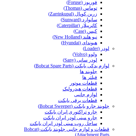
فوریوز (Foruse)
توماس (Thomas)
زرین کوپال (Zarrinkupal)
سانوارد (Sunward)
کاترپیلار (Caterpillar)
کیس (Case)
نیو هلند (New Holland)
هیوندای (Hyundai)
لودر (Loader)
ولوو (Volvo)
لودر سانی (Sany)
لوازم یدکی بابکت (Bobcat Spare Parts)
جلوبند ها
فیلتر ها
قطعات موتور
قطعات هیدرولیک
لوازم جانبی
قطعات برقی بابکت
جلوبند جارو بابکت (Bobcat Sweeper)
جارو تراکتوری ایران بابکت
جارو مینی لودر ایران بابکت
ساحل روب مینی لودر ایران بابکت
قطعات و لوازم جانبی جلوبند بابکت (Bobcat
Attachment Parts)