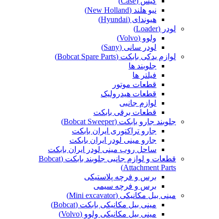
کیس (Case)
نیو هلند (New Holland)
هیوندای (Hyundai)
لودر (Loader)
ولوو (Volvo)
لودر سانی (Sany)
لوازم یدکی بابکت (Bobcat Spare Parts)
جلوبند ها
فیلتر ها
قطعات موتور
قطعات هیدرولیک
لوازم جانبی
قطعات برقی بابکت
جلوبند جارو بابکت (Bobcat Sweeper)
جارو تراکتوری ایران بابکت
جارو مینی لودر ایران بابکت
ساحل روب مینی لودر ایران بابکت
قطعات و لوازم جانبی جلوبند بابکت (Bobcat
Attachment Parts)
برس و فرچه پلاستیکی
برس و فرچه سیمی
مینی بیل مکانیکی (Mini excavator)
مینی بیل مکانیکی بابکت (Bobcat)
مینی بیل مکانیکی ولوو (Volvo)