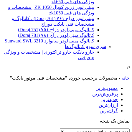
ویژگی های فنی zk650
مینی لودر زرین کوپال ZK 1050 | مشخصات و
ویژگی های فنی zk1050
مینی لودر دراج ۷۶۱ (Doraj 761) ، کاتالوگ و
مشخصات فنی بابکت دوراج
کاتالوگ مینی لودر دراج ۷۵۱ (Doraj 751)
کاتالوگ مینی لودر دراج ۷۸۱ (Doraj 781)
کاتالوگ مینی لودر سانوارد Sunward SWL 3210
سری سوم کاتالوگ ها
جارو بابکت جارو تراکتوری | مشخصات و ویژگی
های فنی
0
خانه
-
محصولات برچسب خورده "مشخصات فنی موتور بابکت"
محبوب‌ترین
پرفروش‌ترین
جدیدترین
ارزان‌ترین
گران‌ترین
نمایش یک نتیجه