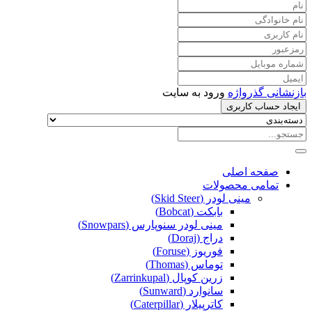
بازنشانی گذرواژه
ورود به سایت
ایجاد حساب کاربری
صفحه اصلی
تمامی محصولات
مینی لودر (Skid Steer)
بابکت (Bobcat)
مینی لودر سنوپارس (Snowpars)
دراج (Doraj)
فوریوز (Foruse)
توماس (Thomas)
زرین کوپال (Zarrinkupal)
سانوارد (Sunward)
کاترپیلار (Caterpillar)