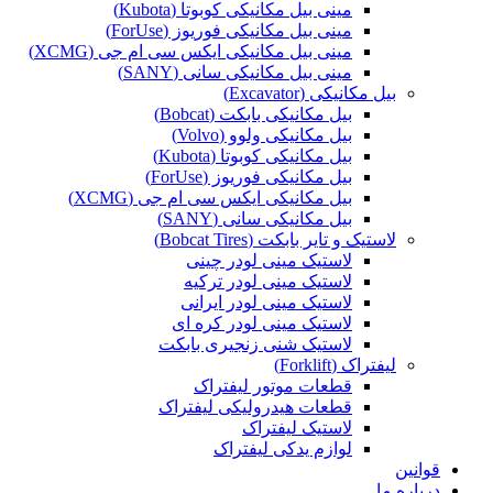
مینی بیل مکانیکی کوبوتا (Kubota)
مینی بیل مکانیکی فوریوز (ForUse)
مینی بیل مکانیکی ایکس سی ام جی (XCMG)
مینی بیل مکانیکی سانی (SANY)
بیل مکانیکی (Excavator)
بیل مکانیکی بابکت (Bobcat)
بیل مکانیکی ولوو (Volvo)
بیل مکانیکی کوبوتا (Kubota)
بیل مکانیکی فوریوز (ForUse)
بیل مکانیکی ایکس سی ام جی (XCMG)
بیل مکانیکی سانی (SANY)
لاستیک و تایر بابکت (Bobcat Tires)
لاستیک مینی لودر چینی
لاستیک مینی لودر ترکیه
لاستیک مینی لودر ایرانی
لاستیک مینی لودر کره ای
لاستیک شنی زنجیری بابکت
لیفتراک (Forklift)
قطعات موتور لیفتراک
قطعات هیدرولیکی لیفتراک
لاستیک لیفتراک
لوازم یدکی لیفتراک
قوانین
درباره ما