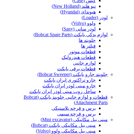
کیس (Case)
نیو هلند (New Holland)
هیوندای (Hyundai)
لودر (Loader)
ولوو (Volvo)
لودر سانی (Sany)
لوازم یدکی بابکت (Bobcat Spare Parts)
جلوبند ها
فیلتر ها
قطعات موتور
قطعات هیدرولیک
لوازم جانبی
قطعات برقی بابکت
جلوبند جارو بابکت (Bobcat Sweeper)
جارو تراکتوری ایران بابکت
جارو مینی لودر ایران بابکت
ساحل روب مینی لودر ایران بابکت
قطعات و لوازم جانبی جلوبند بابکت (Bobcat
Attachment Parts)
برس و فرچه پلاستیکی
برس و فرچه سیمی
مینی بیل مکانیکی (Mini excavator)
مینی بیل مکانیکی بابکت (Bobcat)
مینی بیل مکانیکی ولوو (Volvo)