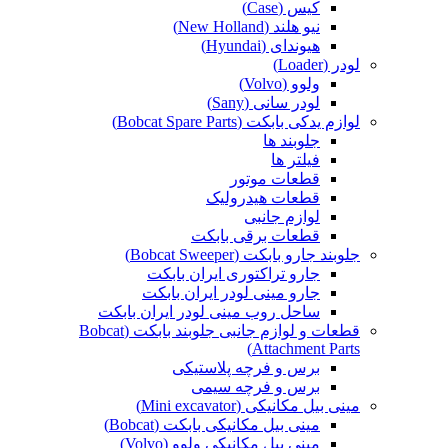
کیس (Case)
نیو هلند (New Holland)
هیوندای (Hyundai)
لودر (Loader)
ولوو (Volvo)
لودر سانی (Sany)
لوازم یدکی بابکت (Bobcat Spare Parts)
جلوبند ها
فیلتر ها
قطعات موتور
قطعات هیدرولیک
لوازم جانبی
قطعات برقی بابکت
جلوبند جارو بابکت (Bobcat Sweeper)
جارو تراکتوری ایران بابکت
جارو مینی لودر ایران بابکت
ساحل روب مینی لودر ایران بابکت
قطعات و لوازم جانبی جلوبند بابکت (Bobcat
Attachment Parts)
برس و فرچه پلاستیکی
برس و فرچه سیمی
مینی بیل مکانیکی (Mini excavator)
مینی بیل مکانیکی بابکت (Bobcat)
مینی بیل مکانیکی ولوو (Volvo)