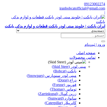
09123002274
iranbobcatofficial@gmail.com
|
ایران بابکت | جلوبند مینی لودر بابکت قطعات و لوازم یدکی بابکت
ورود | ثبت‌نام
صفحه اصلی
تمامی محصولات
مینی لودر (Skid Steer)
بابکت (Bobcat)
مینی لودر سنوپارس (Snowpars)
دراج (Doraj)
فوریوز (Foruse)
توماس (Thomas)
زرین کوپال (Zarrinkupal)
سانوارد (Sunward)
کاترپیلار (Caterpillar)