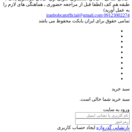
طبقه هم کف (لطفا قبل از مراجعه حضوری ، هماهنگی های لازم را
به عمل آورید)
iranbobcatofficial@gmail.com
09123002274
تمامی حقوق برای ایران بابکت محفوظ می باشد
سبد خرید
سبد خرید شما خالی است.
ورود به سایت
بازنشانی گذرواژه
ایجاد حساب کاربری