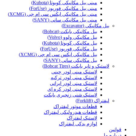
مینی بیل مکانیکی کوبوتا (Kubota)
مینی بیل مکانیکی فوریوز (ForUse)
مینی بیل مکانیکی ایکس سی ام جی (XCMG)
مینی بیل مکانیکی سانی (SANY)
بیل مکانیکی (Excavator)
بیل مکانیکی بابکت (Bobcat)
بیل مکانیکی ولوو (Volvo)
بیل مکانیکی کوبوتا (Kubota)
بیل مکانیکی فوریوز (ForUse)
بیل مکانیکی ایکس سی ام جی (XCMG)
بیل مکانیکی سانی (SANY)
لاستیک و تایر بابکت (Bobcat Tires)
لاستیک مینی لودر چینی
لاستیک مینی لودر ترکیه
لاستیک مینی لودر ایرانی
لاستیک مینی لودر کره ای
لاستیک شنی زنجیری بابکت
لیفتراک (Forklift)
قطعات موتور لیفتراک
قطعات هیدرولیکی لیفتراک
لاستیک لیفتراک
لوازم یدکی لیفتراک
قوانین
درباره ما