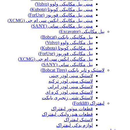
مینی بیل مکانیکی ولوو (Volvo)
مینی بیل مکانیکی کوبوتا (Kubota)
مینی بیل مکانیکی فوریوز (ForUse)
مینی بیل مکانیکی ایکس سی ام جی (XCMG)
مینی بیل مکانیکی سانی (SANY)
بیل مکانیکی (Excavator)
بیل مکانیکی بابکت (Bobcat)
بیل مکانیکی ولوو (Volvo)
بیل مکانیکی کوبوتا (Kubota)
بیل مکانیکی فوریوز (ForUse)
بیل مکانیکی ایکس سی ام جی (XCMG)
بیل مکانیکی سانی (SANY)
لاستیک و تایر بابکت (Bobcat Tires)
لاستیک مینی لودر چینی
لاستیک مینی لودر ترکیه
لاستیک مینی لودر ایرانی
لاستیک مینی لودر کره ای
لاستیک شنی زنجیری بابکت
لیفتراک (Forklift)
قطعات موتور لیفتراک
قطعات هیدرولیکی لیفتراک
لاستیک لیفتراک
لوازم یدکی لیفتراک