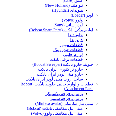
کیس (Case)
نیو هلند (New Holland)
هیوندای (Hyundai)
لودر (Loader)
ولوو (Volvo)
لودر سانی (Sany)
لوازم یدکی بابکت (Bobcat Spare Parts)
جلوبند ها
فیلتر ها
قطعات موتور
قطعات هیدرولیک
لوازم جانبی
قطعات برقی بابکت
جلوبند جارو بابکت (Bobcat Sweeper)
جارو تراکتوری ایران بابکت
جارو مینی لودر ایران بابکت
ساحل روب مینی لودر ایران بابکت
قطعات و لوازم جانبی جلوبند بابکت (Bobcat
Attachment Parts)
برس و فرچه پلاستیکی
برس و فرچه سیمی
مینی بیل مکانیکی (Mini excavator)
مینی بیل مکانیکی بابکت (Bobcat)
مینی بیل مکانیکی ولوو (Volvo)