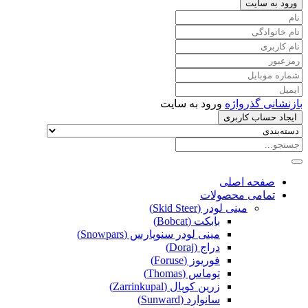
ورود به سایت
بازنشانی گذرواژه
ورود به سایت
ایجاد حساب کاربری
صفحه اصلی
تمامی محصولات
مینی لودر (Skid Steer)
بابکت (Bobcat)
مینی لودر سنوپارس (Snowpars)
دراج (Doraj)
فوریوز (Foruse)
توماس (Thomas)
زرین کوپال (Zarrinkupal)
سانوارد (Sunward)