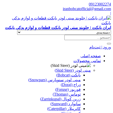
09123002274
iranbobcatofficial@gmail.com
|
ایران بابکت | جلوبند مینی لودر بابکت قطعات و لوازم یدکی بابکت
ورود | ثبت‌نام
صفحه اصلی
تمامی محصولات
مینی لودر (Skid Steer)
بابکت (Bobcat)
مینی لودر سنوپارس (Snowpars)
دراج (Doraj)
فوریوز (Foruse)
توماس (Thomas)
زرین کوپال (Zarrinkupal)
سانوارد (Sunward)
کاترپیلار (Caterpillar)