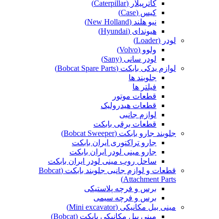
کاترپیلار (Caterpillar)
کیس (Case)
نیو هلند (New Holland)
هیوندای (Hyundai)
لودر (Loader)
ولوو (Volvo)
لودر سانی (Sany)
لوازم یدکی بابکت (Bobcat Spare Parts)
جلوبند ها
فیلتر ها
قطعات موتور
قطعات هیدرولیک
لوازم جانبی
قطعات برقی بابکت
جلوبند جارو بابکت (Bobcat Sweeper)
جارو تراکتوری ایران بابکت
جارو مینی لودر ایران بابکت
ساحل روب مینی لودر ایران بابکت
قطعات و لوازم جانبی جلوبند بابکت (Bobcat
Attachment Parts)
برس و فرچه پلاستیکی
برس و فرچه سیمی
مینی بیل مکانیکی (Mini excavator)
مینی بیل مکانیکی بابکت (Bobcat)