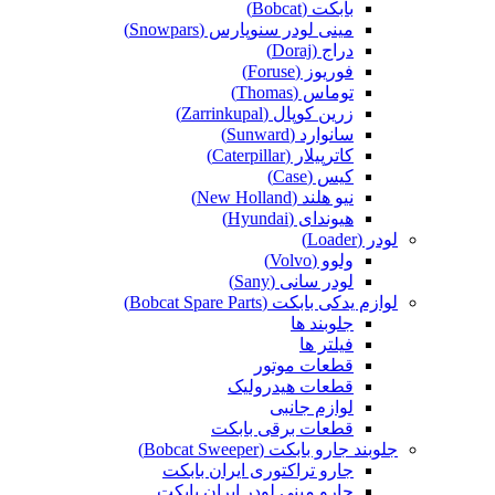
بابکت (Bobcat)
مینی لودر سنوپارس (Snowpars)
دراج (Doraj)
فوریوز (Foruse)
توماس (Thomas)
زرین کوپال (Zarrinkupal)
سانوارد (Sunward)
کاترپیلار (Caterpillar)
کیس (Case)
نیو هلند (New Holland)
هیوندای (Hyundai)
لودر (Loader)
ولوو (Volvo)
لودر سانی (Sany)
لوازم یدکی بابکت (Bobcat Spare Parts)
جلوبند ها
فیلتر ها
قطعات موتور
قطعات هیدرولیک
لوازم جانبی
قطعات برقی بابکت
جلوبند جارو بابکت (Bobcat Sweeper)
جارو تراکتوری ایران بابکت
جارو مینی لودر ایران بابکت