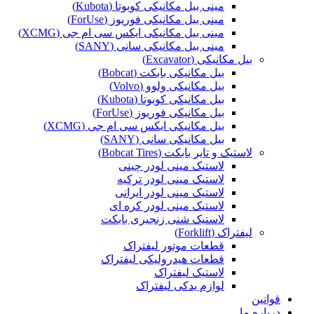
مینی بیل مکانیکی کوبوتا (Kubota)
مینی بیل مکانیکی فوریوز (ForUse)
مینی بیل مکانیکی ایکس سی ام جی (XCMG)
مینی بیل مکانیکی سانی (SANY)
بیل مکانیکی (Excavator)
بیل مکانیکی بابکت (Bobcat)
بیل مکانیکی ولوو (Volvo)
بیل مکانیکی کوبوتا (Kubota)
بیل مکانیکی فوریوز (ForUse)
بیل مکانیکی ایکس سی ام جی (XCMG)
بیل مکانیکی سانی (SANY)
لاستیک و تایر بابکت (Bobcat Tires)
لاستیک مینی لودر چینی
لاستیک مینی لودر ترکیه
لاستیک مینی لودر ایرانی
لاستیک مینی لودر کره ای
لاستیک شنی زنجیری بابکت
لیفتراک (Forklift)
قطعات موتور لیفتراک
قطعات هیدرولیکی لیفتراک
لاستیک لیفتراک
لوازم یدکی لیفتراک
قوانین
درباره ما