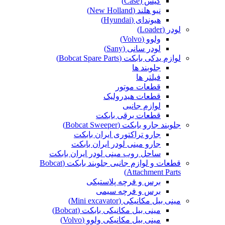
کیس (Case)
نیو هلند (New Holland)
هیوندای (Hyundai)
لودر (Loader)
ولوو (Volvo)
لودر سانی (Sany)
لوازم یدکی بابکت (Bobcat Spare Parts)
جلوبند ها
فیلتر ها
قطعات موتور
قطعات هیدرولیک
لوازم جانبی
قطعات برقی بابکت
جلوبند جارو بابکت (Bobcat Sweeper)
جارو تراکتوری ایران بابکت
جارو مینی لودر ایران بابکت
ساحل روب مینی لودر ایران بابکت
قطعات و لوازم جانبی جلوبند بابکت (Bobcat
Attachment Parts)
برس و فرچه پلاستیکی
برس و فرچه سیمی
مینی بیل مکانیکی (Mini excavator)
مینی بیل مکانیکی بابکت (Bobcat)
مینی بیل مکانیکی ولوو (Volvo)