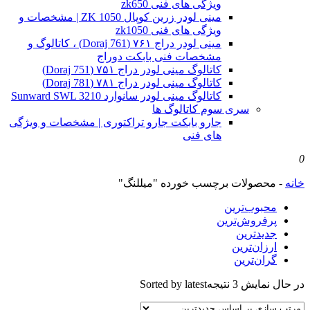
ویژگی های فنی zk650
مینی لودر زرین کوپال ZK 1050 | مشخصات و
ویژگی های فنی zk1050
مینی لودر دراج ۷۶۱ (Doraj 761) ، کاتالوگ و
مشخصات فنی بابکت دوراج
کاتالوگ مینی لودر دراج ۷۵۱ (Doraj 751)
کاتالوگ مینی لودر دراج ۷۸۱ (Doraj 781)
کاتالوگ مینی لودر سانوارد Sunward SWL 3210
سری سوم کاتالوگ ها
جارو بابکت جارو تراکتوری | مشخصات و ویژگی
های فنی
0
خانه
-
محصولات برچسب خورده "میللنگ"
محبوب‌ترین
پرفروش‌ترین
جدیدترین
ارزان‌ترین
گران‌ترین
در حال نمایش 3 نتیجه
Sorted by latest