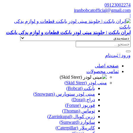
09123002274
iranbobcatofficial@gmail.com
|
ایران بابکت | جلوبند مینی لودر بابکت قطعات و لوازم یدکی بابکت
ورود | ثبت‌نام
صفحه اصلی
تمامی محصولات
مینی لودر (Skid Steer)
بابکت (Bobcat)
مینی لودر سنوپارس (Snowpars)
دراج (Doraj)
فوریوز (Foruse)
توماس (Thomas)
زرین کوپال (Zarrinkupal)
سانوارد (Sunward)
کاترپیلار (Caterpillar)