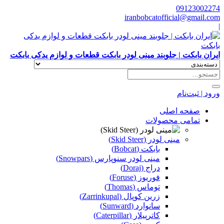
09123002274
iranbobcatofficial@gmail.com
|
ایران بابکت | جلوبند مینی لودر بابکت قطعات و لوازم یدکی بابکت
ورود | ثبت‌نام
صفحه اصلی
تمامی محصولات
مینی لودر (Skid Steer)
بابکت (Bobcat)
مینی لودر سنوپارس (Snowpars)
دراج (Doraj)
فوریوز (Foruse)
توماس (Thomas)
زرین کوپال (Zarrinkupal)
سانوارد (Sunward)
کاترپیلار (Caterpillar)