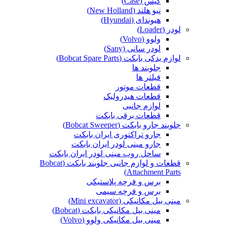
کیس (Case)
نیو هلند (New Holland)
هیوندای (Hyundai)
لودر (Loader)
ولوو (Volvo)
لودر سانی (Sany)
لوازم یدکی بابکت (Bobcat Spare Parts)
جلوبند ها
فیلتر ها
قطعات موتور
قطعات هیدرولیک
لوازم جانبی
قطعات برقی بابکت
جلوبند جارو بابکت (Bobcat Sweeper)
جارو تراکتوری ایران بابکت
جارو مینی لودر ایران بابکت
ساحل روب مینی لودر ایران بابکت
قطعات و لوازم جانبی جلوبند بابکت (Bobcat
Attachment Parts)
برس و فرچه پلاستیکی
برس و فرچه سیمی
مینی بیل مکانیکی (Mini excavator)
مینی بیل مکانیکی بابکت (Bobcat)
مینی بیل مکانیکی ولوو (Volvo)