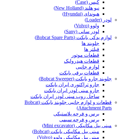
کیس (Case)
نیو هلند (New Holland)
هیوندای (Hyundai)
لودر (Loader)
ولوو (Volvo)
لودر سانی (Sany)
لوازم یدکی بابکت (Bobcat Spare Parts)
جلوبند ها
فیلتر ها
قطعات موتور
قطعات هیدرولیک
لوازم جانبی
قطعات برقی بابکت
جلوبند جارو بابکت (Bobcat Sweeper)
جارو تراکتوری ایران بابکت
جارو مینی لودر ایران بابکت
ساحل روب مینی لودر ایران بابکت
قطعات و لوازم جانبی جلوبند بابکت (Bobcat
Attachment Parts)
برس و فرچه پلاستیکی
برس و فرچه سیمی
مینی بیل مکانیکی (Mini excavator)
مینی بیل مکانیکی بابکت (Bobcat)
مینی بیل مکانیکی ولوو (Volvo)