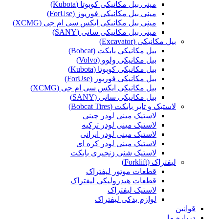
مینی بیل مکانیکی کوبوتا (Kubota)
مینی بیل مکانیکی فوریوز (ForUse)
مینی بیل مکانیکی ایکس سی ام جی (XCMG)
مینی بیل مکانیکی سانی (SANY)
بیل مکانیکی (Excavator)
بیل مکانیکی بابکت (Bobcat)
بیل مکانیکی ولوو (Volvo)
بیل مکانیکی کوبوتا (Kubota)
بیل مکانیکی فوریوز (ForUse)
بیل مکانیکی ایکس سی ام جی (XCMG)
بیل مکانیکی سانی (SANY)
لاستیک و تایر بابکت (Bobcat Tires)
لاستیک مینی لودر چینی
لاستیک مینی لودر ترکیه
لاستیک مینی لودر ایرانی
لاستیک مینی لودر کره ای
لاستیک شنی زنجیری بابکت
لیفتراک (Forklift)
قطعات موتور لیفتراک
قطعات هیدرولیکی لیفتراک
لاستیک لیفتراک
لوازم یدکی لیفتراک
قوانین
درباره ما