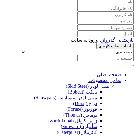
بازنشانی گذرواژه
ورود به سایت
ایجاد حساب کاربری
صفحه اصلی
تمامی محصولات
مینی لودر (Skid Steer)
بابکت (Bobcat)
مینی لودر سنوپارس (Snowpars)
دراج (Doraj)
فوریوز (Foruse)
توماس (Thomas)
زرین کوپال (Zarrinkupal)
سانوارد (Sunward)
کاترپیلار (Caterpillar)