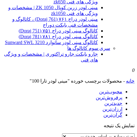
ویژگی های فنی zk650
مینی لودر زرین کوپال ZK 1050 | مشخصات و
ویژگی های فنی zk1050
مینی لودر دراج ۷۶۱ (Doraj 761) ، کاتالوگ و
مشخصات فنی بابکت دوراج
کاتالوگ مینی لودر دراج ۷۵۱ (Doraj 751)
کاتالوگ مینی لودر دراج ۷۸۱ (Doraj 781)
کاتالوگ مینی لودر سانوارد Sunward SWL 3210
سری سوم کاتالوگ ها
جارو بابکت جارو تراکتوری | مشخصات و ویژگی
های فنی
0
خانه
-
محصولات برچسب خورده "مینی لودر تارا 100"
محبوب‌ترین
پرفروش‌ترین
جدیدترین
ارزان‌ترین
گران‌ترین
نمایش یک نتیجه