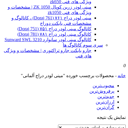
ویژگی های فنی zk650
مینی لودر زرین کوپال ZK 1050 | مشخصات و
ویژگی های فنی zk1050
مینی لودر دراج ۷۶۱ (Doraj 761) ، کاتالوگ و
مشخصات فنی بابکت دوراج
کاتالوگ مینی لودر دراج ۷۵۱ (Doraj 751)
کاتالوگ مینی لودر دراج ۷۸۱ (Doraj 781)
کاتالوگ مینی لودر سانوارد Sunward SWL 3210
سری سوم کاتالوگ ها
جارو بابکت جارو تراکتوری | مشخصات و ویژگی
های فنی
0
خانه
-
محصولات برچسب خورده "مینی لودر دراج آلمانی"
محبوب‌ترین
پرفروش‌ترین
جدیدترین
ارزان‌ترین
گران‌ترین
نمایش یک نتیجه