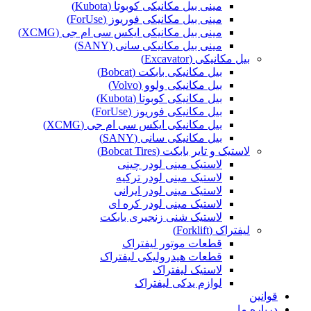
مینی بیل مکانیکی کوبوتا (Kubota)
مینی بیل مکانیکی فوریوز (ForUse)
مینی بیل مکانیکی ایکس سی ام جی (XCMG)
مینی بیل مکانیکی سانی (SANY)
بیل مکانیکی (Excavator)
بیل مکانیکی بابکت (Bobcat)
بیل مکانیکی ولوو (Volvo)
بیل مکانیکی کوبوتا (Kubota)
بیل مکانیکی فوریوز (ForUse)
بیل مکانیکی ایکس سی ام جی (XCMG)
بیل مکانیکی سانی (SANY)
لاستیک و تایر بابکت (Bobcat Tires)
لاستیک مینی لودر چینی
لاستیک مینی لودر ترکیه
لاستیک مینی لودر ایرانی
لاستیک مینی لودر کره ای
لاستیک شنی زنجیری بابکت
لیفتراک (Forklift)
قطعات موتور لیفتراک
قطعات هیدرولیکی لیفتراک
لاستیک لیفتراک
لوازم یدکی لیفتراک
قوانین
درباره ما