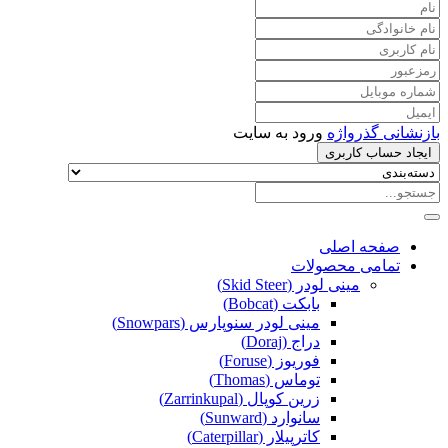
بازنشانی گذرواژه
ورود به سایت
ایجاد حساب کاربری
صفحه اصلی
تمامی محصولات
مینی لودر (Skid Steer)
بابکت (Bobcat)
مینی لودر سنوپارس (Snowpars)
دراج (Doraj)
فوریوز (Foruse)
توماس (Thomas)
زرین کوپال (Zarrinkupal)
سانوارد (Sunward)
کاترپیلار (Caterpillar)