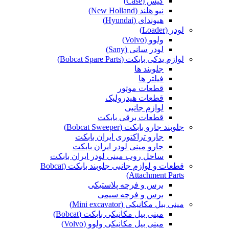
کیس (Case)
نیو هلند (New Holland)
هیوندای (Hyundai)
لودر (Loader)
ولوو (Volvo)
لودر سانی (Sany)
لوازم یدکی بابکت (Bobcat Spare Parts)
جلوبند ها
فیلتر ها
قطعات موتور
قطعات هیدرولیک
لوازم جانبی
قطعات برقی بابکت
جلوبند جارو بابکت (Bobcat Sweeper)
جارو تراکتوری ایران بابکت
جارو مینی لودر ایران بابکت
ساحل روب مینی لودر ایران بابکت
قطعات و لوازم جانبی جلوبند بابکت (Bobcat
Attachment Parts)
برس و فرچه پلاستیکی
برس و فرچه سیمی
مینی بیل مکانیکی (Mini excavator)
مینی بیل مکانیکی بابکت (Bobcat)
مینی بیل مکانیکی ولوو (Volvo)