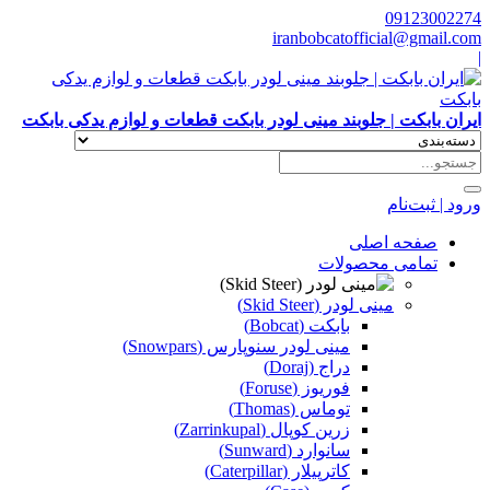
09123002274
iranbobcatofficial@gmail.com
|
ایران بابکت | جلوبند مینی لودر بابکت قطعات و لوازم یدکی بابکت
ورود | ثبت‌نام
صفحه اصلی
تمامی محصولات
مینی لودر (Skid Steer)
بابکت (Bobcat)
مینی لودر سنوپارس (Snowpars)
دراج (Doraj)
فوریوز (Foruse)
توماس (Thomas)
زرین کوپال (Zarrinkupal)
سانوارد (Sunward)
کاترپیلار (Caterpillar)