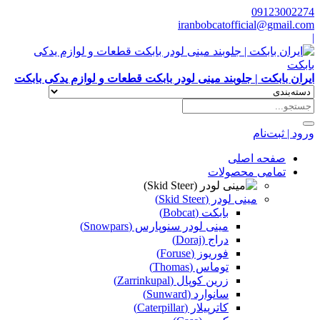
09123002274
iranbobcatofficial@gmail.com
|
ایران بابکت | جلوبند مینی لودر بابکت قطعات و لوازم یدکی بابکت
ورود | ثبت‌نام
صفحه اصلی
تمامی محصولات
مینی لودر (Skid Steer)
بابکت (Bobcat)
مینی لودر سنوپارس (Snowpars)
دراج (Doraj)
فوریوز (Foruse)
توماس (Thomas)
زرین کوپال (Zarrinkupal)
سانوارد (Sunward)
کاترپیلار (Caterpillar)