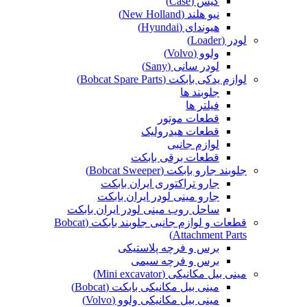
کیس (Case)
نیو هلند (New Holland)
هیوندای (Hyundai)
لودر (Loader)
ولوو (Volvo)
لودر سانی (Sany)
لوازم یدکی بابکت (Bobcat Spare Parts)
جلوبند ها
فیلتر ها
قطعات موتور
قطعات هیدرولیک
لوازم جانبی
قطعات برقی بابکت
جلوبند جارو بابکت (Bobcat Sweeper)
جارو تراکتوری ایران بابکت
جارو مینی لودر ایران بابکت
ساحل روب مینی لودر ایران بابکت
قطعات و لوازم جانبی جلوبند بابکت (Bobcat
Attachment Parts)
برس و فرچه پلاستیکی
برس و فرچه سیمی
مینی بیل مکانیکی (Mini excavator)
مینی بیل مکانیکی بابکت (Bobcat)
مینی بیل مکانیکی ولوو (Volvo)