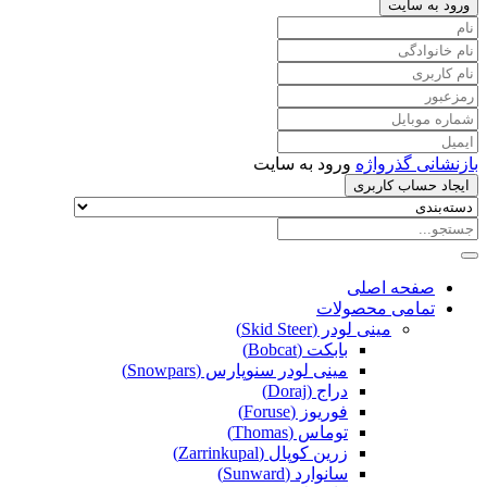
ورود به سایت
بازنشانی گذرواژه
ورود به سایت
ایجاد حساب کاربری
صفحه اصلی
تمامی محصولات
مینی لودر (Skid Steer)
بابکت (Bobcat)
مینی لودر سنوپارس (Snowpars)
دراج (Doraj)
فوریوز (Foruse)
توماس (Thomas)
زرین کوپال (Zarrinkupal)
سانوارد (Sunward)