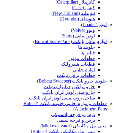
کاترپیلار (Caterpillar)
کیس (Case)
نیو هلند (New Holland)
هیوندای (Hyundai)
لودر (Loader)
ولوو (Volvo)
لودر سانی (Sany)
لوازم یدکی بابکت (Bobcat Spare Parts)
جلوبند ها
فیلتر ها
قطعات موتور
قطعات هیدرولیک
لوازم جانبی
قطعات برقی بابکت
جلوبند جارو بابکت (Bobcat Sweeper)
جارو تراکتوری ایران بابکت
جارو مینی لودر ایران بابکت
ساحل روب مینی لودر ایران بابکت
قطعات و لوازم جانبی جلوبند بابکت (Bobcat
Attachment Parts)
برس و فرچه پلاستیکی
برس و فرچه سیمی
مینی بیل مکانیکی (Mini excavator)
مینی بیل مکانیکی بابکت (Bobcat)