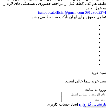
طبقه هم کف (لطفا قبل از مراجعه حضوری ، هماهنگی های لازم را
به عمل آورید)
iranbobcatofficial@gmail.com
09123002274
تمامی حقوق برای ایران بابکت محفوظ می باشد
سبد خرید
سبد خرید شما خالی است.
ورود به سایت
بازنشانی گذرواژه
ایجاد حساب کاربری