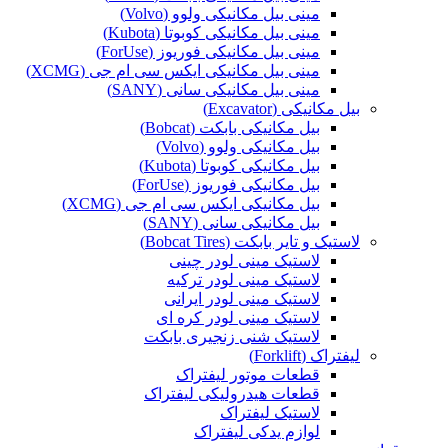
مینی بیل مکانیکی ولوو (Volvo)
مینی بیل مکانیکی کوبوتا (Kubota)
مینی بیل مکانیکی فوریوز (ForUse)
مینی بیل مکانیکی ایکس سی ام جی (XCMG)
مینی بیل مکانیکی سانی (SANY)
بیل مکانیکی (Excavator)
بیل مکانیکی بابکت (Bobcat)
بیل مکانیکی ولوو (Volvo)
بیل مکانیکی کوبوتا (Kubota)
بیل مکانیکی فوریوز (ForUse)
بیل مکانیکی ایکس سی ام جی (XCMG)
بیل مکانیکی سانی (SANY)
لاستیک و تایر بابکت (Bobcat Tires)
لاستیک مینی لودر چینی
لاستیک مینی لودر ترکیه
لاستیک مینی لودر ایرانی
لاستیک مینی لودر کره ای
لاستیک شنی زنجیری بابکت
لیفتراک (Forklift)
قطعات موتور لیفتراک
قطعات هیدرولیکی لیفتراک
لاستیک لیفتراک
لوازم یدکی لیفتراک