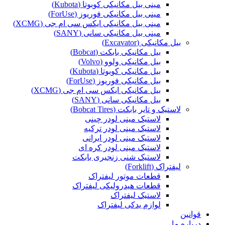
مینی بیل مکانیکی کوبوتا (Kubota)
مینی بیل مکانیکی فوریوز (ForUse)
مینی بیل مکانیکی ایکس سی ام جی (XCMG)
مینی بیل مکانیکی سانی (SANY)
بیل مکانیکی (Excavator)
بیل مکانیکی بابکت (Bobcat)
بیل مکانیکی ولوو (Volvo)
بیل مکانیکی کوبوتا (Kubota)
بیل مکانیکی فوریوز (ForUse)
بیل مکانیکی ایکس سی ام جی (XCMG)
بیل مکانیکی سانی (SANY)
لاستیک و تایر بابکت (Bobcat Tires)
لاستیک مینی لودر چینی
لاستیک مینی لودر ترکیه
لاستیک مینی لودر ایرانی
لاستیک مینی لودر کره ای
لاستیک شنی زنجیری بابکت
لیفتراک (Forklift)
قطعات موتور لیفتراک
قطعات هیدرولیکی لیفتراک
لاستیک لیفتراک
لوازم یدکی لیفتراک
قوانین
درباره ما