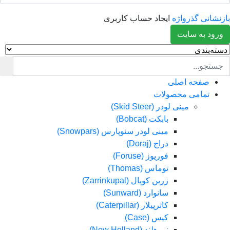
انی گذرواژه
ایجاد حساب کاربری
د به سایت
صفحه اصلی
تمامی محصولات
مینی لودر (Skid Steer)
بابکت (Bobcat)
مینی لودر سنوپارس (Snowpars)
دراج (Doraj)
فوریوز (Foruse)
توماس (Thomas)
زرین کوپال (Zarrinkupal)
سانوارد (Sunward)
کاترپیلار (Caterpillar)
کیس (Case)
نیو هلند (New Holland)