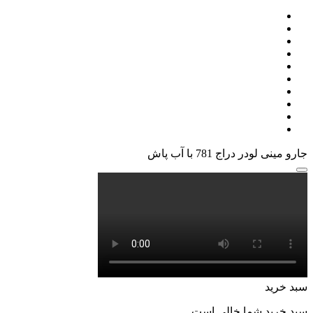
جارو مینی لودر دراج 781 با آب پاش
سبد خرید
سبد خرید شما خالی است.