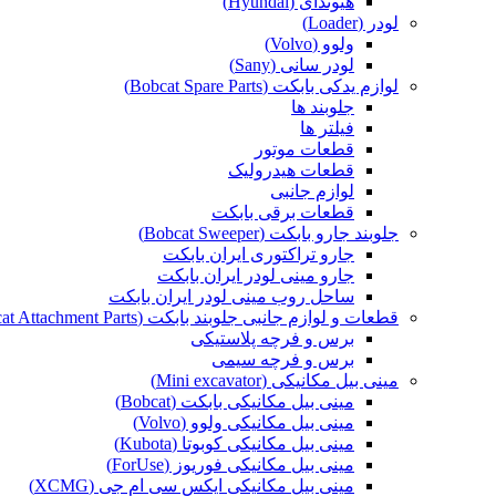
هیوندای (Hyundai)
لودر (Loader)
ولوو (Volvo)
لودر سانی (Sany)
لوازم یدکی بابکت (Bobcat Spare Parts)
جلوبند ها
فیلتر ها
قطعات موتور
قطعات هیدرولیک
لوازم جانبی
قطعات برقی بابکت
جلوبند جارو بابکت (Bobcat Sweeper)
جارو تراکتوری ایران بابکت
جارو مینی لودر ایران بابکت
ساحل روب مینی لودر ایران بابکت
قطعات و لوازم جانبی جلوبند بابکت (Bobcat Attachment Parts)
برس و فرچه پلاستیکی
برس و فرچه سیمی
مینی بیل مکانیکی (Mini excavator)
مینی بیل مکانیکی بابکت (Bobcat)
مینی بیل مکانیکی ولوو (Volvo)
مینی بیل مکانیکی کوبوتا (Kubota)
مینی بیل مکانیکی فوریوز (ForUse)
مینی بیل مکانیکی ایکس سی ام جی (XCMG)