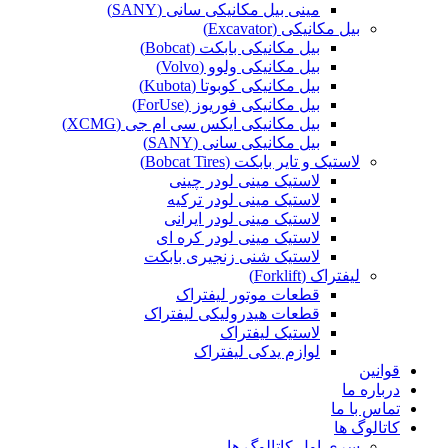
مینی بیل مکانیکی سانی (SANY)
بیل مکانیکی (Excavator)
بیل مکانیکی بابکت (Bobcat)
بیل مکانیکی ولوو (Volvo)
بیل مکانیکی کوبوتا (Kubota)
بیل مکانیکی فوریوز (ForUse)
بیل مکانیکی ایکس سی ام جی (XCMG)
بیل مکانیکی سانی (SANY)
لاستیک و تایر بابکت (Bobcat Tires)
لاستیک مینی لودر چینی
لاستیک مینی لودر ترکیه
لاستیک مینی لودر ایرانی
لاستیک مینی لودر کره ای
لاستیک شنی زنجیری بابکت
لیفتراک (Forklift)
قطعات موتور لیفتراک
قطعات هیدرولیکی لیفتراک
لاستیک لیفتراک
لوازم یدکی لیفتراک
قوانین
درباره ما
تماس با ما
کاتالوگ ها
سری اول کاتالوگ ها