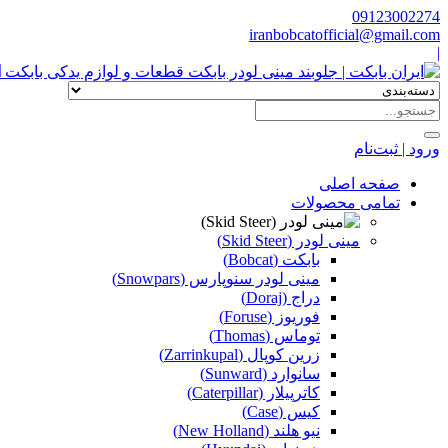
09123002274
iranbobcatofficial@gmail.com
|
ا
ورود | ثبت‌نام
صفحه اصلی
تمامی محصولات
مینی لودر (Skid Steer)
بابکت (Bobcat)
مینی لودر سنوپارس (Snowpars)
دراج (Doraj)
فوریوز (Foruse)
توماس (Thomas)
زرین کوپال (Zarrinkupal)
سانوارد (Sunward)
کاترپیلار (Caterpillar)
کیس (Case)
نیو هلند (New Holland)