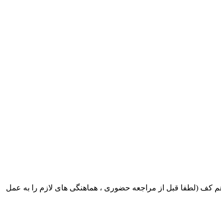
ک ایران بابکت : میدان حر . خ امام خمینی . خیابان کمالی . خیابان اسکندری جنوبی اول خیابان مرتضوی پلاک 8 طبقه هم کف (لطفا قبل از مراجعه حضوری ، هماهنگی های لازم را به عمل