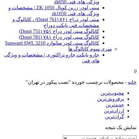
ویژگی های فنی zk650
مینی لودر زرین کوپال ZK 1050 | مشخصات و
ویژگی های فنی zk1050
مینی لودر دراج ۷۶۱ (Doraj 761) ، کاتالوگ و
مشخصات فنی بابکت دوراج
کاتالوگ مینی لودر دراج ۷۵۱ (Doraj 751)
کاتالوگ مینی لودر دراج ۷۸۱ (Doraj 781)
کاتالوگ مینی لودر سانوارد Sunward SWL 3210
سری سوم کاتالوگ ها
جارو بابکت جارو تراکتوری | مشخصات و ویژگی
های فنی
0
خانه
-
محصولات برچسب خورده "نصب پیکور در تهران"
محبوب‌ترین
پرفروش‌ترین
جدیدترین
ارزان‌ترین
گران‌ترین
نمایش یک نتیجه