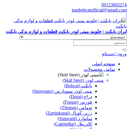
09123002274
iranbobcatofficial@gmail.com
|
ایران بابکت | جلوبند مینی لودر بابکت قطعات و لوازم یدکی بابکت
ورود | ثبت‌نام
صفحه اصلی
تمامی محصولات
مینی لودر (Skid Steer)
بابکت (Bobcat)
مینی لودر سنوپارس (Snowpars)
دراج (Doraj)
فوریوز (Foruse)
توماس (Thomas)
زرین کوپال (Zarrinkupal)
سانوارد (Sunward)
کاترپیلار (Caterpillar)