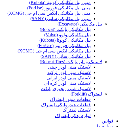
مینی بیل مکانیکی کوبوتا (Kubota)
مینی بیل مکانیکی فوریوز (ForUse)
مینی بیل مکانیکی ایکس سی ام جی (XCMG)
مینی بیل مکانیکی سانی (SANY)
بیل مکانیکی (Excavator)
بیل مکانیکی بابکت (Bobcat)
بیل مکانیکی ولوو (Volvo)
بیل مکانیکی کوبوتا (Kubota)
بیل مکانیکی فوریوز (ForUse)
بیل مکانیکی ایکس سی ام جی (XCMG)
بیل مکانیکی سانی (SANY)
لاستیک و تایر بابکت (Bobcat Tires)
لاستیک مینی لودر چینی
لاستیک مینی لودر ترکیه
لاستیک مینی لودر ایرانی
لاستیک مینی لودر کره ای
لاستیک شنی زنجیری بابکت
لیفتراک (Forklift)
قطعات موتور لیفتراک
قطعات هیدرولیکی لیفتراک
لاستیک لیفتراک
لوازم یدکی لیفتراک
قوانین
درباره ما