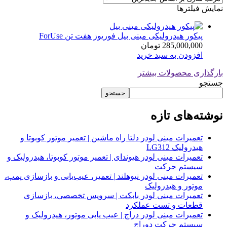
نمایش فیلترها
پیکور هیدرولیکی مینی بیل فوریوز هفت تن ForUse
285,000,000
تومان
افزودن به سبد خرید
بارگذاری محصولات بیشتر
جستجو
جستجو
نوشته‌های تازه
تعمیرات مینی لودر دلتا راه ماشین | تعمیر موتور کوبوتا و
هیدرولیک LG312
تعمیرات مینی لودر هیوندای | تعمیر موتور کوبوتا، هیدرولیک و
سیستم حرکت
تعمیرات مینی لودر نیوهلند | تعمیر، عیب‌یابی و بازسازی پمپ،
موتور و هیدرولیک
تعمیرات مینی لودر بابکت | سرویس تخصصی، بازسازی
قطعات و تست عملکرد
تعمیرات مینی لودر دراج | عیب یابی موتور، هیدرولیک و
سیستم حرکت دوراج