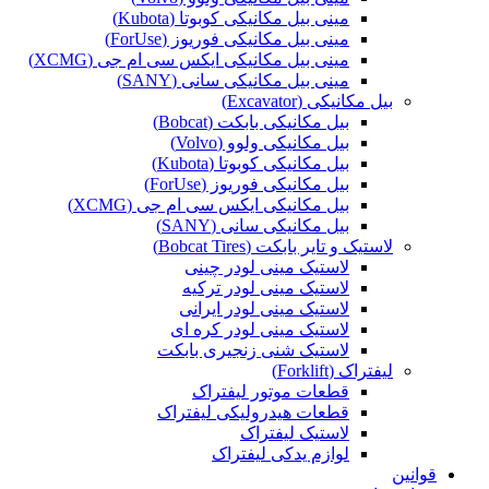
مینی بیل مکانیکی کوبوتا (Kubota)
مینی بیل مکانیکی فوریوز (ForUse)
مینی بیل مکانیکی ایکس سی ام جی (XCMG)
مینی بیل مکانیکی سانی (SANY)
بیل مکانیکی (Excavator)
بیل مکانیکی بابکت (Bobcat)
بیل مکانیکی ولوو (Volvo)
بیل مکانیکی کوبوتا (Kubota)
بیل مکانیکی فوریوز (ForUse)
بیل مکانیکی ایکس سی ام جی (XCMG)
بیل مکانیکی سانی (SANY)
لاستیک و تایر بابکت (Bobcat Tires)
لاستیک مینی لودر چینی
لاستیک مینی لودر ترکیه
لاستیک مینی لودر ایرانی
لاستیک مینی لودر کره ای
لاستیک شنی زنجیری بابکت
لیفتراک (Forklift)
قطعات موتور لیفتراک
قطعات هیدرولیکی لیفتراک
لاستیک لیفتراک
لوازم یدکی لیفتراک
قوانین