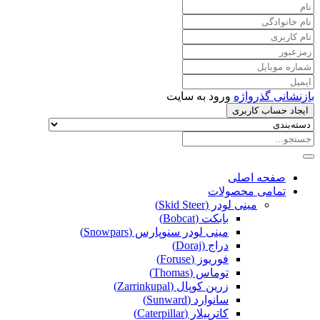
بازنشانی گذرواژه
ورود به سایت
ایجاد حساب کاربری
صفحه اصلی
تمامی محصولات
مینی لودر (Skid Steer)
بابکت (Bobcat)
مینی لودر سنوپارس (Snowpars)
دراج (Doraj)
فوریوز (Foruse)
توماس (Thomas)
زرین کوپال (Zarrinkupal)
سانوارد (Sunward)
کاترپیلار (Caterpillar)