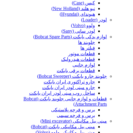
کیس (Case)
نیو هلند (New Holland)
هیوندای (Hyundai)
لودر (Loader)
ولوو (Volvo)
لودر سانی (Sany)
لوازم یدکی بابکت (Bobcat Spare Parts)
جلوبند ها
فیلتر ها
قطعات موتور
قطعات هیدرولیک
لوازم جانبی
قطعات برقی بابکت
جلوبند جارو بابکت (Bobcat Sweeper)
جارو تراکتوری ایران بابکت
جارو مینی لودر ایران بابکت
ساحل روب مینی لودر ایران بابکت
قطعات و لوازم جانبی جلوبند بابکت (Bobcat
Attachment Parts)
برس و فرچه پلاستیکی
برس و فرچه سیمی
مینی بیل مکانیکی (Mini excavator)
مینی بیل مکانیکی بابکت (Bobcat)
مینی بیل مکانیکی ولوو (Volvo)