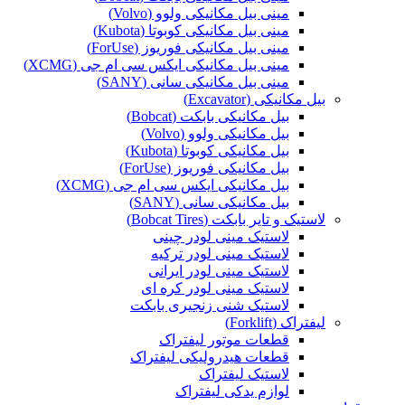
مینی بیل مکانیکی ولوو (Volvo)
مینی بیل مکانیکی کوبوتا (Kubota)
مینی بیل مکانیکی فوریوز (ForUse)
مینی بیل مکانیکی ایکس سی ام جی (XCMG)
مینی بیل مکانیکی سانی (SANY)
بیل مکانیکی (Excavator)
بیل مکانیکی بابکت (Bobcat)
بیل مکانیکی ولوو (Volvo)
بیل مکانیکی کوبوتا (Kubota)
بیل مکانیکی فوریوز (ForUse)
بیل مکانیکی ایکس سی ام جی (XCMG)
بیل مکانیکی سانی (SANY)
لاستیک و تایر بابکت (Bobcat Tires)
لاستیک مینی لودر چینی
لاستیک مینی لودر ترکیه
لاستیک مینی لودر ایرانی
لاستیک مینی لودر کره ای
لاستیک شنی زنجیری بابکت
لیفتراک (Forklift)
قطعات موتور لیفتراک
قطعات هیدرولیکی لیفتراک
لاستیک لیفتراک
لوازم یدکی لیفتراک