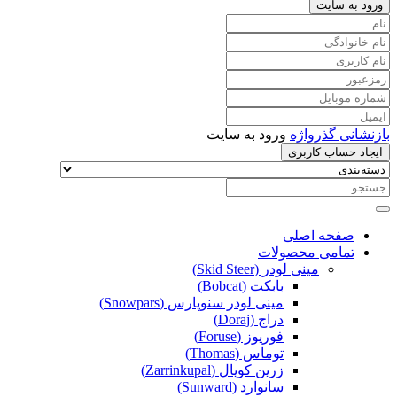
ورود به سایت
بازنشانی گذرواژه
ورود به سایت
ایجاد حساب کاربری
صفحه اصلی
تمامی محصولات
مینی لودر (Skid Steer)
بابکت (Bobcat)
مینی لودر سنوپارس (Snowpars)
دراج (Doraj)
فوریوز (Foruse)
توماس (Thomas)
زرین کوپال (Zarrinkupal)
سانوارد (Sunward)