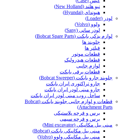
کیس (Case)
نیو هلند (New Holland)
هیوندای (Hyundai)
لودر (Loader)
ولوو (Volvo)
لودر سانی (Sany)
لوازم یدکی بابکت (Bobcat Spare Parts)
جلوبند ها
فیلتر ها
قطعات موتور
قطعات هیدرولیک
لوازم جانبی
قطعات برقی بابکت
جلوبند جارو بابکت (Bobcat Sweeper)
جارو تراکتوری ایران بابکت
جارو مینی لودر ایران بابکت
ساحل روب مینی لودر ایران بابکت
قطعات و لوازم جانبی جلوبند بابکت (Bobcat
Attachment Parts)
برس و فرچه پلاستیکی
برس و فرچه سیمی
مینی بیل مکانیکی (Mini excavator)
مینی بیل مکانیکی بابکت (Bobcat)
مینی بیل مکانیکی ولوو (Volvo)