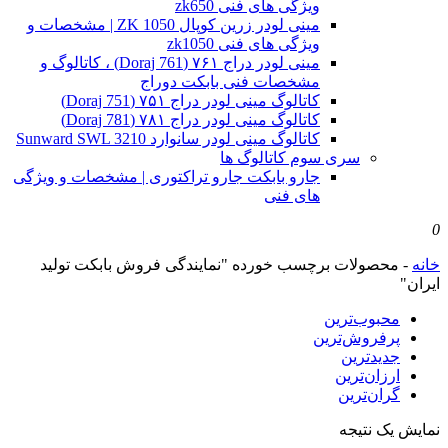
ویژگی های فنی zk650
مینی لودر زرین کوپال ZK 1050 | مشخصات و
ویژگی های فنی zk1050
مینی لودر دراج ۷۶۱ (Doraj 761) ، کاتالوگ و
مشخصات فنی بابکت دوراج
کاتالوگ مینی لودر دراج ۷۵۱ (Doraj 751)
کاتالوگ مینی لودر دراج ۷۸۱ (Doraj 781)
کاتالوگ مینی لودر سانوارد Sunward SWL 3210
سری سوم کاتالوگ ها
جارو بابکت جارو تراکتوری | مشخصات و ویژگی
های فنی
0
خانه
-
محصولات برچسب خورده "نمایندگی فروش بابکت تولید
ایران"
محبوب‌ترین
پرفروش‌ترین
جدیدترین
ارزان‌ترین
گران‌ترین
نمایش یک نتیجه