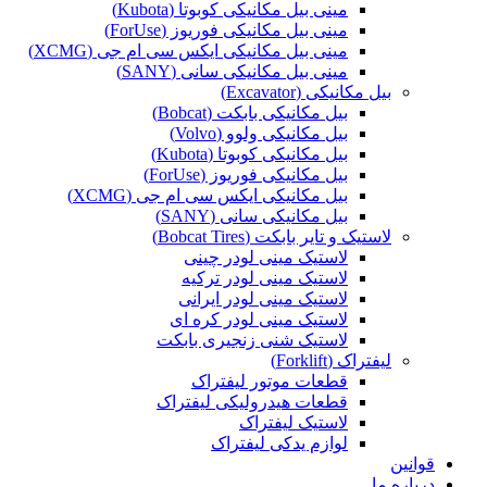
مینی بیل مکانیکی کوبوتا (Kubota)
مینی بیل مکانیکی فوریوز (ForUse)
مینی بیل مکانیکی ایکس سی ام جی (XCMG)
مینی بیل مکانیکی سانی (SANY)
بیل مکانیکی (Excavator)
بیل مکانیکی بابکت (Bobcat)
بیل مکانیکی ولوو (Volvo)
بیل مکانیکی کوبوتا (Kubota)
بیل مکانیکی فوریوز (ForUse)
بیل مکانیکی ایکس سی ام جی (XCMG)
بیل مکانیکی سانی (SANY)
لاستیک و تایر بابکت (Bobcat Tires)
لاستیک مینی لودر چینی
لاستیک مینی لودر ترکیه
لاستیک مینی لودر ایرانی
لاستیک مینی لودر کره ای
لاستیک شنی زنجیری بابکت
لیفتراک (Forklift)
قطعات موتور لیفتراک
قطعات هیدرولیکی لیفتراک
لاستیک لیفتراک
لوازم یدکی لیفتراک
قوانین
درباره ما