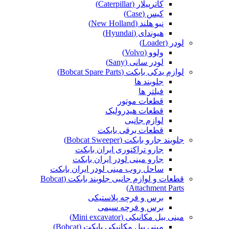
کاترپیلار (Caterpillar)
کیس (Case)
نیو هلند (New Holland)
هیوندای (Hyundai)
لودر (Loader)
ولوو (Volvo)
لودر سانی (Sany)
لوازم یدکی بابکت (Bobcat Spare Parts)
جلوبند ها
فیلتر ها
قطعات موتور
قطعات هیدرولیک
لوازم جانبی
قطعات برقی بابکت
جلوبند جارو بابکت (Bobcat Sweeper)
جارو تراکتوری ایران بابکت
جارو مینی لودر ایران بابکت
ساحل روب مینی لودر ایران بابکت
قطعات و لوازم جانبی جلوبند بابکت (Bobcat
Attachment Parts)
برس و فرچه پلاستیکی
برس و فرچه سیمی
مینی بیل مکانیکی (Mini excavator)
مینی بیل مکانیکی بابکت (Bobcat)