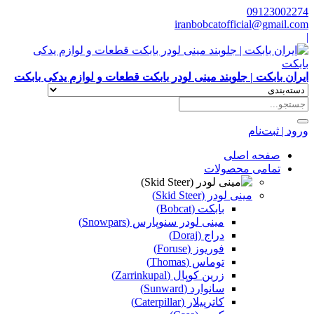
09123002274
iranbobcatofficial@gmail.com
|
ایران بابکت | جلوبند مینی لودر بابکت قطعات و لوازم یدکی بابکت
ورود | ثبت‌نام
صفحه اصلی
تمامی محصولات
مینی لودر (Skid Steer)
بابکت (Bobcat)
مینی لودر سنوپارس (Snowpars)
دراج (Doraj)
فوریوز (Foruse)
توماس (Thomas)
زرین کوپال (Zarrinkupal)
سانوارد (Sunward)
کاترپیلار (Caterpillar)