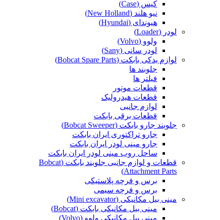
کیس (Case)
نیو هلند (New Holland)
هیوندای (Hyundai)
لودر (Loader)
ولوو (Volvo)
لودر سانی (Sany)
لوازم یدکی بابکت (Bobcat Spare Parts)
جلوبند ها
فیلتر ها
قطعات موتور
قطعات هیدرولیک
لوازم جانبی
قطعات برقی بابکت
جلوبند جارو بابکت (Bobcat Sweeper)
جارو تراکتوری ایران بابکت
جارو مینی لودر ایران بابکت
ساحل روب مینی لودر ایران بابکت
قطعات و لوازم جانبی جلوبند بابکت (Bobcat
Attachment Parts)
برس و فرچه پلاستیکی
برس و فرچه سیمی
مینی بیل مکانیکی (Mini excavator)
مینی بیل مکانیکی بابکت (Bobcat)
مینی بیل مکانیکی ولوو (Volvo)