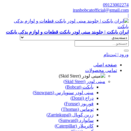
09123002274
iranbobcatofficial@gmail.com
|
ایران بابکت | جلوبند مینی لودر بابکت قطعات و لوازم یدکی بابکت
ورود | ثبت‌نام
صفحه اصلی
تمامی محصولات
مینی لودر (Skid Steer)
بابکت (Bobcat)
مینی لودر سنوپارس (Snowpars)
دراج (Doraj)
فوریوز (Foruse)
توماس (Thomas)
زرین کوپال (Zarrinkupal)
سانوارد (Sunward)
کاترپیلار (Caterpillar)