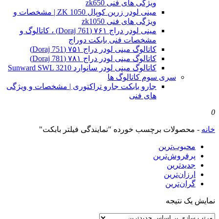
ویژگی های فنی zk650
مینی لودر زرین کوپال ZK 1050 | مشخصات و
ویژگی های فنی zk1050
مینی لودر دراج ۷۶۱ (Doraj 761) ، کاتالوگ و
مشخصات فنی بابکت دوراج
کاتالوگ مینی لودر دراج ۷۵۱ (Doraj 751)
کاتالوگ مینی لودر دراج ۷۸۱ (Doraj 781)
کاتالوگ مینی لودر سانوارد Sunward SWL 3210
سری سوم کاتالوگ ها
جارو بابکت جارو تراکتوری | مشخصات و ویژگی
های فنی
0
خانه
-
محصولات برچسب خورده "نمایندگی فیلتر بابکت"
محبوب‌ترین
پرفروش‌ترین
جدیدترین
ارزان‌ترین
گران‌ترین
نمایش یک نتیجه