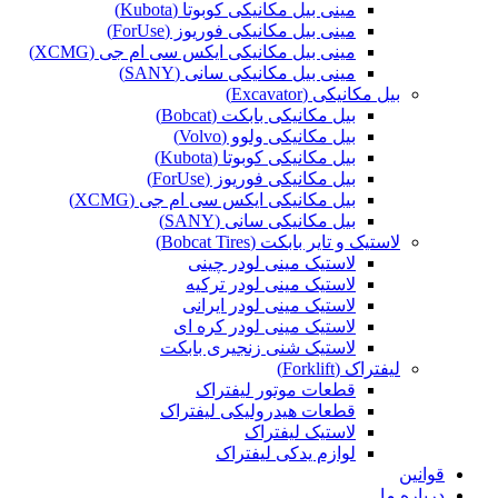
مینی بیل مکانیکی کوبوتا (Kubota)
مینی بیل مکانیکی فوریوز (ForUse)
مینی بیل مکانیکی ایکس سی ام جی (XCMG)
مینی بیل مکانیکی سانی (SANY)
بیل مکانیکی (Excavator)
بیل مکانیکی بابکت (Bobcat)
بیل مکانیکی ولوو (Volvo)
بیل مکانیکی کوبوتا (Kubota)
بیل مکانیکی فوریوز (ForUse)
بیل مکانیکی ایکس سی ام جی (XCMG)
بیل مکانیکی سانی (SANY)
لاستیک و تایر بابکت (Bobcat Tires)
لاستیک مینی لودر چینی
لاستیک مینی لودر ترکیه
لاستیک مینی لودر ایرانی
لاستیک مینی لودر کره ای
لاستیک شنی زنجیری بابکت
لیفتراک (Forklift)
قطعات موتور لیفتراک
قطعات هیدرولیکی لیفتراک
لاستیک لیفتراک
لوازم یدکی لیفتراک
قوانین
درباره ما