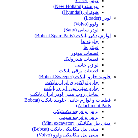
کیس (Case)
نیو هلند (New Holland)
هیوندای (Hyundai)
لودر (Loader)
ولوو (Volvo)
لودر سانی (Sany)
لوازم یدکی بابکت (Bobcat Spare Parts)
جلوبند ها
فیلتر ها
قطعات موتور
قطعات هیدرولیک
لوازم جانبی
قطعات برقی بابکت
جلوبند جارو بابکت (Bobcat Sweeper)
جارو تراکتوری ایران بابکت
جارو مینی لودر ایران بابکت
ساحل روب مینی لودر ایران بابکت
قطعات و لوازم جانبی جلوبند بابکت (Bobcat
Attachment Parts)
برس و فرچه پلاستیکی
برس و فرچه سیمی
مینی بیل مکانیکی (Mini excavator)
مینی بیل مکانیکی بابکت (Bobcat)
مینی بیل مکانیکی ولوو (Volvo)