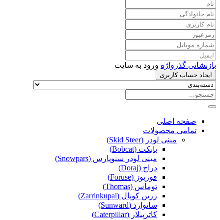
بازنشانی گذرواژه
ورود به سایت
ایجاد حساب کاربری
صفحه اصلی
تمامی محصولات
مینی لودر (Skid Steer)
بابکت (Bobcat)
مینی لودر سنوپارس (Snowpars)
دراج (Doraj)
فوریوز (Foruse)
توماس (Thomas)
زرین کوپال (Zarrinkupal)
سانوارد (Sunward)
کاترپیلار (Caterpillar)