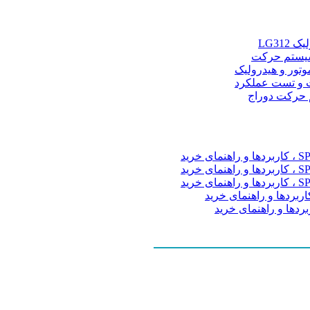
LG31
و سیستم حرکت
موتور و هیدرولیک
 و تست عملکرد
م حرکت دوراج