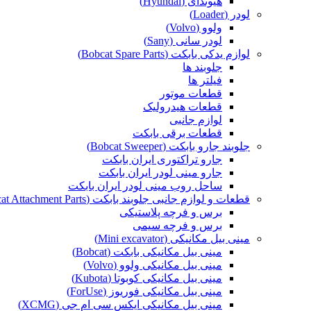
هیوندای (Hyundai)
لودر (Loader)
ولوو (Volvo)
لودر سانی (Sany)
لوازم یدکی بابکت (Bobcat Spare Parts)
جلوبند ها
فیلتر ها
قطعات موتور
قطعات هیدرولیک
لوازم جانبی
قطعات برقی بابکت
جلوبند جارو بابکت (Bobcat Sweeper)
جارو تراکتوری ایران بابکت
جارو مینی لودر ایران بابکت
ساحل روب مینی لودر ایران بابکت
قطعات و لوازم جانبی جلوبند بابکت (Bobcat Attachment Parts)
برس و فرچه پلاستیکی
برس و فرچه سیمی
مینی بیل مکانیکی (Mini excavator)
مینی بیل مکانیکی بابکت (Bobcat)
مینی بیل مکانیکی ولوو (Volvo)
مینی بیل مکانیکی کوبوتا (Kubota)
مینی بیل مکانیکی فوریوز (ForUse)
مینی بیل مکانیکی ایکس سی ام جی (XCMG)