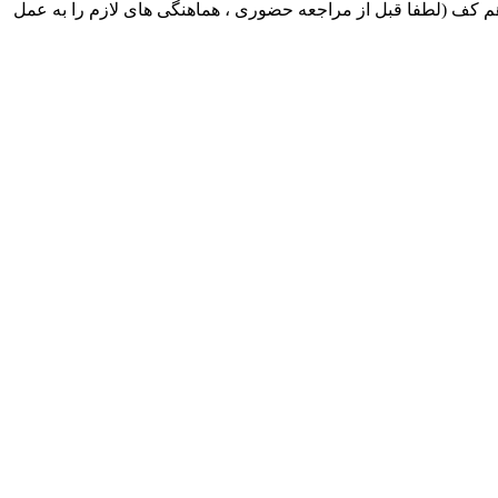
ک ایران بابکت : میدان حر . خ امام خمینی . خیابان کمالی . خیابان اسکندری جنوبی اول خیابان مرتضوی پلاک 8 طبقه هم کف (لطفا قبل از مراجعه حضوری ، هماهنگی های لازم را به عمل