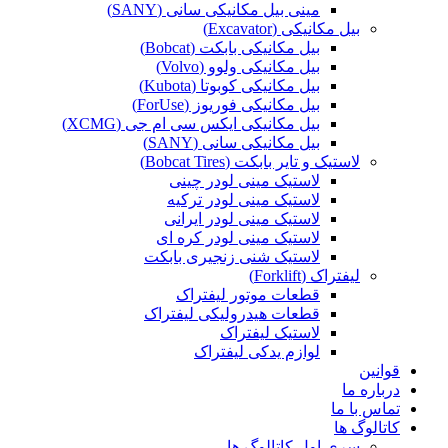
مینی بیل مکانیکی سانی (SANY)
بیل مکانیکی (Excavator)
بیل مکانیکی بابکت (Bobcat)
بیل مکانیکی ولوو (Volvo)
بیل مکانیکی کوبوتا (Kubota)
بیل مکانیکی فوریوز (ForUse)
بیل مکانیکی ایکس سی ام جی (XCMG)
بیل مکانیکی سانی (SANY)
لاستیک و تایر بابکت (Bobcat Tires)
لاستیک مینی لودر چینی
لاستیک مینی لودر ترکیه
لاستیک مینی لودر ایرانی
لاستیک مینی لودر کره ای
لاستیک شنی زنجیری بابکت
لیفتراک (Forklift)
قطعات موتور لیفتراک
قطعات هیدرولیکی لیفتراک
لاستیک لیفتراک
لوازم یدکی لیفتراک
قوانین
درباره ما
تماس با ما
کاتالوگ ها
سری اول کاتالوگ ها