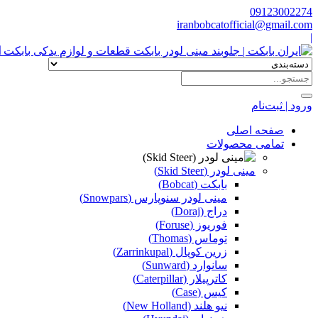
09123002274
iranbobcatofficial@gmail.com
|
ا
ورود | ثبت‌نام
صفحه اصلی
تمامی محصولات
مینی لودر (Skid Steer)
بابکت (Bobcat)
مینی لودر سنوپارس (Snowpars)
دراج (Doraj)
فوریوز (Foruse)
توماس (Thomas)
زرین کوپال (Zarrinkupal)
سانوارد (Sunward)
کاترپیلار (Caterpillar)
کیس (Case)
نیو هلند (New Holland)