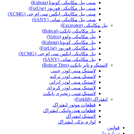
مینی بیل مکانیکی کوبوتا (Kubota)
مینی بیل مکانیکی فوریوز (ForUse)
مینی بیل مکانیکی ایکس سی ام جی (XCMG)
مینی بیل مکانیکی سانی (SANY)
بیل مکانیکی (Excavator)
بیل مکانیکی بابکت (Bobcat)
بیل مکانیکی ولوو (Volvo)
بیل مکانیکی کوبوتا (Kubota)
بیل مکانیکی فوریوز (ForUse)
بیل مکانیکی ایکس سی ام جی (XCMG)
بیل مکانیکی سانی (SANY)
لاستیک و تایر بابکت (Bobcat Tires)
لاستیک مینی لودر چینی
لاستیک مینی لودر ترکیه
لاستیک مینی لودر ایرانی
لاستیک مینی لودر کره ای
لاستیک شنی زنجیری بابکت
لیفتراک (Forklift)
قطعات موتور لیفتراک
قطعات هیدرولیکی لیفتراک
لاستیک لیفتراک
لوازم یدکی لیفتراک
قوانین
درباره ما