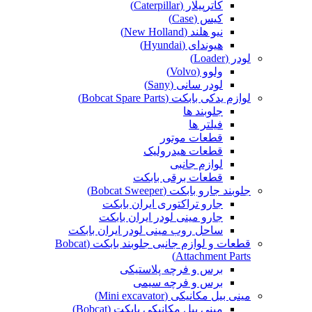
کاترپیلار (Caterpillar)
کیس (Case)
نیو هلند (New Holland)
هیوندای (Hyundai)
لودر (Loader)
ولوو (Volvo)
لودر سانی (Sany)
لوازم یدکی بابکت (Bobcat Spare Parts)
جلوبند ها
فیلتر ها
قطعات موتور
قطعات هیدرولیک
لوازم جانبی
قطعات برقی بابکت
جلوبند جارو بابکت (Bobcat Sweeper)
جارو تراکتوری ایران بابکت
جارو مینی لودر ایران بابکت
ساحل روب مینی لودر ایران بابکت
قطعات و لوازم جانبی جلوبند بابکت (Bobcat
Attachment Parts)
برس و فرچه پلاستیکی
برس و فرچه سیمی
مینی بیل مکانیکی (Mini excavator)
مینی بیل مکانیکی بابکت (Bobcat)