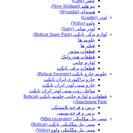
کیس (Case)
نیو هلند (New Holland)
هیوندای (Hyundai)
لودر (Loader)
ولوو (Volvo)
لودر سانی (Sany)
لوازم یدکی بابکت (Bobcat Spare Parts)
جلوبند ها
فیلتر ها
قطعات موتور
قطعات هیدرولیک
لوازم جانبی
قطعات برقی بابکت
جلوبند جارو بابکت (Bobcat Sweeper)
جارو تراکتوری ایران بابکت
جارو مینی لودر ایران بابکت
ساحل روب مینی لودر ایران بابکت
قطعات و لوازم جانبی جلوبند بابکت (Bobcat
Attachment Parts)
برس و فرچه پلاستیکی
برس و فرچه سیمی
مینی بیل مکانیکی (Mini excavator)
مینی بیل مکانیکی بابکت (Bobcat)
مینی بیل مکانیکی ولوو (Volvo)