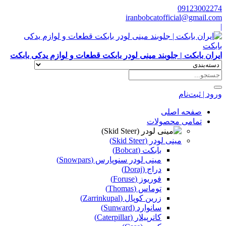
09123002274
iranbobcatofficial@gmail.com
|
ایران بابکت | جلوبند مینی لودر بابکت قطعات و لوازم یدکی بابکت
ورود | ثبت‌نام
صفحه اصلی
تمامی محصولات
مینی لودر (Skid Steer)
بابکت (Bobcat)
مینی لودر سنوپارس (Snowpars)
دراج (Doraj)
فوریوز (Foruse)
توماس (Thomas)
زرین کوپال (Zarrinkupal)
سانوارد (Sunward)
کاترپیلار (Caterpillar)