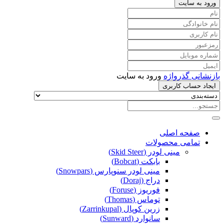
ورود به سایت
بازنشانی گذرواژه
ورود به سایت
ایجاد حساب کاربری
صفحه اصلی
تمامی محصولات
مینی لودر (Skid Steer)
بابکت (Bobcat)
مینی لودر سنوپارس (Snowpars)
دراج (Doraj)
فوریوز (Foruse)
توماس (Thomas)
زرین کوپال (Zarrinkupal)
سانوارد (Sunward)