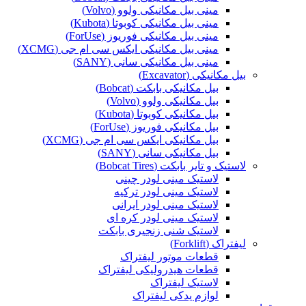
مینی بیل مکانیکی ولوو (Volvo)
مینی بیل مکانیکی کوبوتا (Kubota)
مینی بیل مکانیکی فوریوز (ForUse)
مینی بیل مکانیکی ایکس سی ام جی (XCMG)
مینی بیل مکانیکی سانی (SANY)
بیل مکانیکی (Excavator)
بیل مکانیکی بابکت (Bobcat)
بیل مکانیکی ولوو (Volvo)
بیل مکانیکی کوبوتا (Kubota)
بیل مکانیکی فوریوز (ForUse)
بیل مکانیکی ایکس سی ام جی (XCMG)
بیل مکانیکی سانی (SANY)
لاستیک و تایر بابکت (Bobcat Tires)
لاستیک مینی لودر چینی
لاستیک مینی لودر ترکیه
لاستیک مینی لودر ایرانی
لاستیک مینی لودر کره ای
لاستیک شنی زنجیری بابکت
لیفتراک (Forklift)
قطعات موتور لیفتراک
قطعات هیدرولیکی لیفتراک
لاستیک لیفتراک
لوازم یدکی لیفتراک