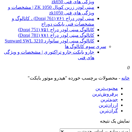
ویژگی های فنی zk650
مینی لودر زرین کوپال ZK 1050 | مشخصات و
ویژگی های فنی zk1050
مینی لودر دراج ۷۶۱ (Doraj 761) ، کاتالوگ و
مشخصات فنی بابکت دوراج
کاتالوگ مینی لودر دراج ۷۵۱ (Doraj 751)
کاتالوگ مینی لودر دراج ۷۸۱ (Doraj 781)
کاتالوگ مینی لودر سانوارد Sunward SWL 3210
سری سوم کاتالوگ ها
جارو بابکت جارو تراکتوری | مشخصات و ویژگی
های فنی
0
خانه
-
محصولات برچسب خورده "هیدرو موتور بابکت"
محبوب‌ترین
پرفروش‌ترین
جدیدترین
ارزان‌ترین
گران‌ترین
نمایش یک نتیجه