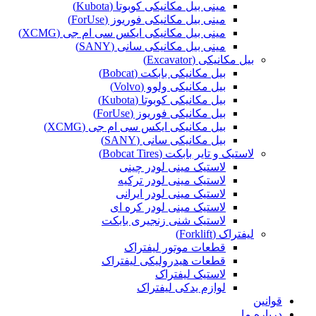
مینی بیل مکانیکی کوبوتا (Kubota)
مینی بیل مکانیکی فوریوز (ForUse)
مینی بیل مکانیکی ایکس سی ام جی (XCMG)
مینی بیل مکانیکی سانی (SANY)
بیل مکانیکی (Excavator)
بیل مکانیکی بابکت (Bobcat)
بیل مکانیکی ولوو (Volvo)
بیل مکانیکی کوبوتا (Kubota)
بیل مکانیکی فوریوز (ForUse)
بیل مکانیکی ایکس سی ام جی (XCMG)
بیل مکانیکی سانی (SANY)
لاستیک و تایر بابکت (Bobcat Tires)
لاستیک مینی لودر چینی
لاستیک مینی لودر ترکیه
لاستیک مینی لودر ایرانی
لاستیک مینی لودر کره ای
لاستیک شنی زنجیری بابکت
لیفتراک (Forklift)
قطعات موتور لیفتراک
قطعات هیدرولیکی لیفتراک
لاستیک لیفتراک
لوازم یدکی لیفتراک
قوانین
درباره ما