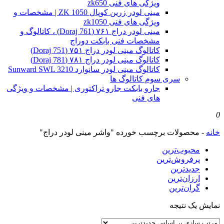
ویژگی های فنی zk650
مینی لودر زرین کوپال ZK 1050 | مشخصات و
ویژگی های فنی zk1050
مینی لودر دراج ۷۶۱ (Doraj 761) ، کاتالوگ و
مشخصات فنی بابکت دوراج
کاتالوگ مینی لودر دراج ۷۵۱ (Doraj 751)
کاتالوگ مینی لودر دراج ۷۸۱ (Doraj 781)
کاتالوگ مینی لودر سانوارد Sunward SWL 3210
سری سوم کاتالوگ ها
جارو بابکت جارو تراکتوری | مشخصات و ویژگی
های فنی
0
خانه
-
محصولات برچسب خورده "واشر مینی لودر دراج"
محبوب‌ترین
پرفروش‌ترین
جدیدترین
ارزان‌ترین
گران‌ترین
نمایش یک نتیجه