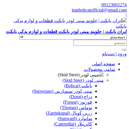
09123002274
iranbobcatofficial@gmail.com
|
ایران بابکت | جلوبند مینی لودر بابکت قطعات و لوازم یدکی بابکت
ورود | ثبت‌نام
صفحه اصلی
تمامی محصولات
مینی لودر (Skid Steer)
بابکت (Bobcat)
مینی لودر سنوپارس (Snowpars)
دراج (Doraj)
فوریوز (Foruse)
توماس (Thomas)
زرین کوپال (Zarrinkupal)
سانوارد (Sunward)
کاترپیلار (Caterpillar)