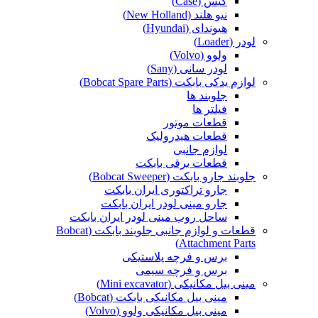
کیس (Case)
نیو هلند (New Holland)
هیوندای (Hyundai)
لودر (Loader)
ولوو (Volvo)
لودر سانی (Sany)
لوازم یدکی بابکت (Bobcat Spare Parts)
جلوبند ها
فیلتر ها
قطعات موتور
قطعات هیدرولیک
لوازم جانبی
قطعات برقی بابکت
جلوبند جارو بابکت (Bobcat Sweeper)
جارو تراکتوری ایران بابکت
جارو مینی لودر ایران بابکت
ساحل روب مینی لودر ایران بابکت
قطعات و لوازم جانبی جلوبند بابکت (Bobcat
Attachment Parts)
برس و فرچه پلاستیکی
برس و فرچه سیمی
مینی بیل مکانیکی (Mini excavator)
مینی بیل مکانیکی بابکت (Bobcat)
مینی بیل مکانیکی ولوو (Volvo)