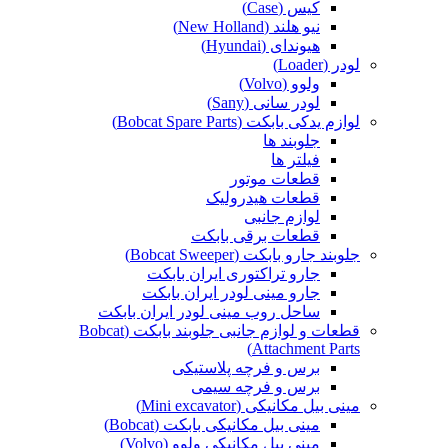
کیس (Case)
نیو هلند (New Holland)
هیوندای (Hyundai)
لودر (Loader)
ولوو (Volvo)
لودر سانی (Sany)
لوازم یدکی بابکت (Bobcat Spare Parts)
جلوبند ها
فیلتر ها
قطعات موتور
قطعات هیدرولیک
لوازم جانبی
قطعات برقی بابکت
جلوبند جارو بابکت (Bobcat Sweeper)
جارو تراکتوری ایران بابکت
جارو مینی لودر ایران بابکت
ساحل روب مینی لودر ایران بابکت
قطعات و لوازم جانبی جلوبند بابکت (Bobcat
Attachment Parts)
برس و فرچه پلاستیکی
برس و فرچه سیمی
مینی بیل مکانیکی (Mini excavator)
مینی بیل مکانیکی بابکت (Bobcat)
مینی بیل مکانیکی ولوو (Volvo)