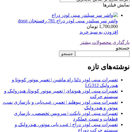
نمایش فیلترها
واشر سر سیلندر مینی لودر دراج 781 رفسنجان doraj
1,700,000
تومان
افزودن به سبد خرید
بارگذاری محصولات بیشتر
جستجو
جستجو
نوشته‌های تازه
تعمیرات مینی لودر دلتا راه ماشین | تعمیر موتور کوبوتا و
هیدرولیک LG312
تعمیرات مینی لودر هیوندای | تعمیر موتور کوبوتا، هیدرولیک و
سیستم حرکت
تعمیرات مینی لودر نیوهلند | تعمیر، عیب‌یابی و بازسازی پمپ،
موتور و هیدرولیک
تعمیرات مینی لودر بابکت | سرویس تخصصی، بازسازی
قطعات و تست عملکرد
تعمیرات مینی لودر دراج | عیب یابی موتور، هیدرولیک و
سیستم حرکت دوراج