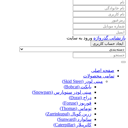
بازنشانی گذرواژه
ورود به سایت
ایجاد حساب کاربری
صفحه اصلی
تمامی محصولات
مینی لودر (Skid Steer)
بابکت (Bobcat)
مینی لودر سنوپارس (Snowpars)
دراج (Doraj)
فوریوز (Foruse)
توماس (Thomas)
زرین کوپال (Zarrinkupal)
سانوارد (Sunward)
کاترپیلار (Caterpillar)