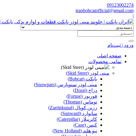
09123002274
iranbobcatofficial@gmail.com
|
ا
ورود | ثبت‌نام
صفحه اصلی
تمامی محصولات
مینی لودر (Skid Steer)
بابکت (Bobcat)
مینی لودر سنوپارس (Snowpars)
دراج (Doraj)
فوریوز (Foruse)
توماس (Thomas)
زرین کوپال (Zarrinkupal)
سانوارد (Sunward)
کاترپیلار (Caterpillar)
کیس (Case)
نیو هلند (New Holland)