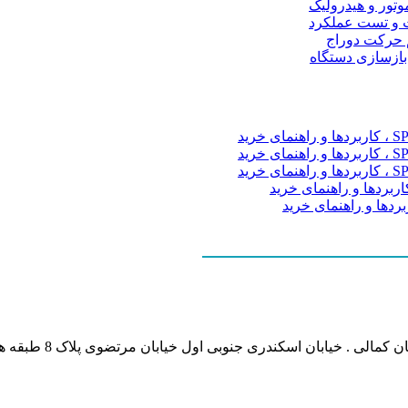
موتور و هیدرولیک
 و تست عملکرد
م حرکت دوراج
 بازسازی دستگاه
نشانی بخش انفورماتی