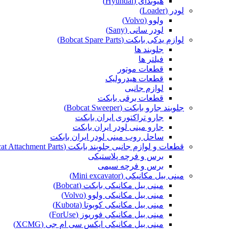
هیوندای (Hyundai)
لودر (Loader)
ولوو (Volvo)
لودر سانی (Sany)
لوازم یدکی بابکت (Bobcat Spare Parts)
جلوبند ها
فیلتر ها
قطعات موتور
قطعات هیدرولیک
لوازم جانبی
قطعات برقی بابکت
جلوبند جارو بابکت (Bobcat Sweeper)
جارو تراکتوری ایران بابکت
جارو مینی لودر ایران بابکت
ساحل روب مینی لودر ایران بابکت
قطعات و لوازم جانبی جلوبند بابکت (Bobcat Attachment Parts)
برس و فرچه پلاستیکی
برس و فرچه سیمی
مینی بیل مکانیکی (Mini excavator)
مینی بیل مکانیکی بابکت (Bobcat)
مینی بیل مکانیکی ولوو (Volvo)
مینی بیل مکانیکی کوبوتا (Kubota)
مینی بیل مکانیکی فوریوز (ForUse)
مینی بیل مکانیکی ایکس سی ام جی (XCMG)