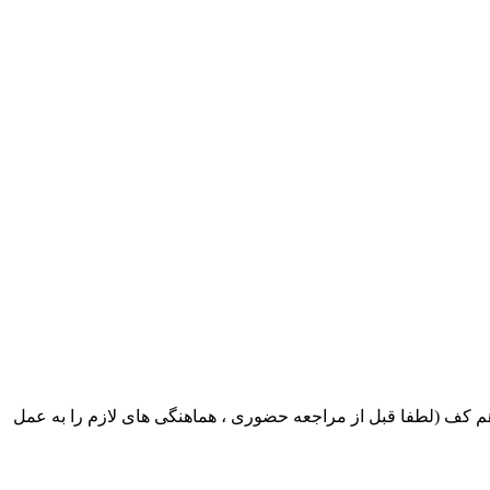
ک ایران بابکت : میدان حر . خ امام خمینی . خیابان کمالی . خیابان اسکندری جنوبی اول خیابان مرتضوی پلاک 8 طبقه هم کف (لطفا قبل از مراجعه حضوری ، هماهنگی های لازم را به عمل