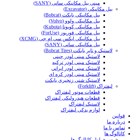
مینی بیل مکانیکی سانی (SANY)
بیل مکانیکی (Excavator)
بیل مکانیکی بابکت (Bobcat)
بیل مکانیکی ولوو (Volvo)
بیل مکانیکی کوبوتا (Kubota)
بیل مکانیکی فوریوز (ForUse)
بیل مکانیکی ایکس سی ام جی (XCMG)
بیل مکانیکی سانی (SANY)
لاستیک و تایر بابکت (Bobcat Tires)
لاستیک مینی لودر چینی
لاستیک مینی لودر ترکیه
لاستیک مینی لودر ایرانی
لاستیک مینی لودر کره ای
لاستیک شنی زنجیری بابکت
لیفتراک (Forklift)
قطعات موتور لیفتراک
قطعات هیدرولیکی لیفتراک
لاستیک لیفتراک
لوازم یدکی لیفتراک
قوانین
درباره ما
تماس با ما
کاتالوگ ها
سری اول کاتالوگ ها