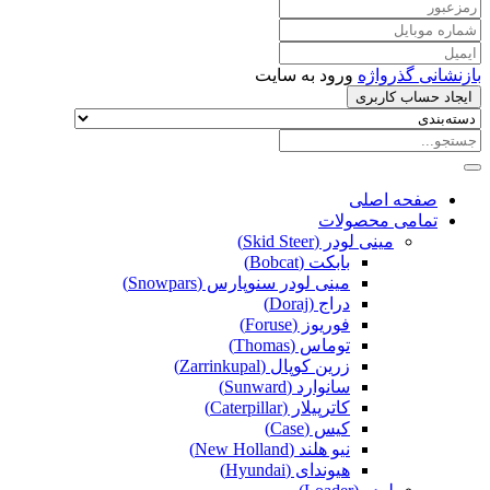
بازنشانی گذرواژه
ورود به سایت
ایجاد حساب کاربری
صفحه اصلی
تمامی محصولات
مینی لودر (Skid Steer)
بابکت (Bobcat)
مینی لودر سنوپارس (Snowpars)
دراج (Doraj)
فوریوز (Foruse)
توماس (Thomas)
زرین کوپال (Zarrinkupal)
سانوارد (Sunward)
کاترپیلار (Caterpillar)
کیس (Case)
نیو هلند (New Holland)
هیوندای (Hyundai)