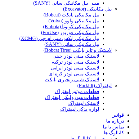
مینی بیل مکانیکی سانی (SANY)
بیل مکانیکی (Excavator)
بیل مکانیکی بابکت (Bobcat)
بیل مکانیکی ولوو (Volvo)
بیل مکانیکی کوبوتا (Kubota)
بیل مکانیکی فوریوز (ForUse)
بیل مکانیکی ایکس سی ام جی (XCMG)
بیل مکانیکی سانی (SANY)
لاستیک و تایر بابکت (Bobcat Tires)
لاستیک مینی لودر چینی
لاستیک مینی لودر ترکیه
لاستیک مینی لودر ایرانی
لاستیک مینی لودر کره ای
لاستیک شنی زنجیری بابکت
لیفتراک (Forklift)
قطعات موتور لیفتراک
قطعات هیدرولیکی لیفتراک
لاستیک لیفتراک
لوازم یدکی لیفتراک
قوانین
درباره ما
تماس با ما
کاتالوگ ها
سری اول کاتالوگ ها