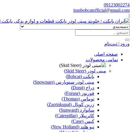
09123002274
iranbobcatofficial@gmail.com
|
ا
ورود | ثبت‌نام
صفحه اصلی
تمامی محصولات
مینی لودر (Skid Steer)
بابکت (Bobcat)
مینی لودر سنوپارس (Snowpars)
دراج (Doraj)
فوریوز (Foruse)
توماس (Thomas)
زرین کوپال (Zarrinkupal)
سانوارد (Sunward)
کاترپیلار (Caterpillar)
کیس (Case)
نیو هلند (New Holland)