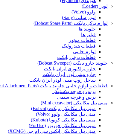
هیوندای (Hyundai)
لودر (Loader)
ولوو (Volvo)
لودر سانی (Sany)
لوازم یدکی بابکت (Bobcat Spare Parts)
جلوبند ها
فیلتر ها
قطعات موتور
قطعات هیدرولیک
لوازم جانبی
قطعات برقی بابکت
جلوبند جارو بابکت (Bobcat Sweeper)
جارو تراکتوری ایران بابکت
جارو مینی لودر ایران بابکت
ساحل روب مینی لودر ایران بابکت
قطعات و لوازم جانبی جلوبند بابکت (Bobcat Attachment Parts)
برس و فرچه پلاستیکی
برس و فرچه سیمی
مینی بیل مکانیکی (Mini excavator)
مینی بیل مکانیکی بابکت (Bobcat)
مینی بیل مکانیکی ولوو (Volvo)
مینی بیل مکانیکی کوبوتا (Kubota)
مینی بیل مکانیکی فوریوز (ForUse)
مینی بیل مکانیکی ایکس سی ام جی (XCMG)