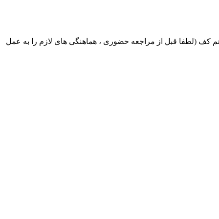
ک ایران بابکت : میدان حر . خ امام خمینی . خیابان کمالی . خیابان اسکندری جنوبی اول خیابان مرتضوی پلاک 8 طبقه هم کف (لطفا قبل از مراجعه حضوری ، هماهنگی های لازم را به عمل