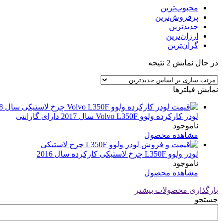
محبوب‌ترین
پرفروش‌ترین
جدیدترین
ارزان‌ترین
گران‌ترین
Sorted
در حال نمایش 2 نتیجه
by
latest
نمایش فیلترها
لودر کارکرده ولوو Volvo L350F سال 2017 دارای گارانتی
ناموجود
مشاهده محصول
لودر ولوو L350F چرخ لاستیکی کارکرده سال 2016
ناموجود
مشاهده محصول
بارگذاری محصولات بیشتر
جستجو