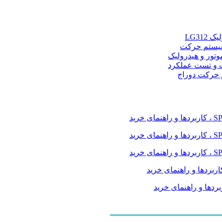
LG31
و سیستم حرکت
موتور و هیدرولیک
 و تست عملکرد
م حرکت دوراج