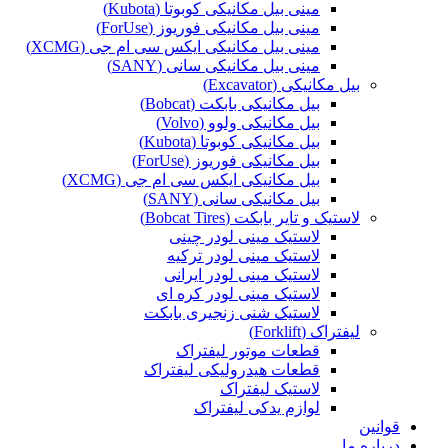
مینی بیل مکانیکی کوبوتا (Kubota)
مینی بیل مکانیکی فوریوز (ForUse)
مینی بیل مکانیکی ایکس سی ام جی (XCMG)
مینی بیل مکانیکی سانی (SANY)
بیل مکانیکی (Excavator)
بیل مکانیکی بابکت (Bobcat)
بیل مکانیکی ولوو (Volvo)
بیل مکانیکی کوبوتا (Kubota)
بیل مکانیکی فوریوز (ForUse)
بیل مکانیکی ایکس سی ام جی (XCMG)
بیل مکانیکی سانی (SANY)
لاستیک و تایر بابکت (Bobcat Tires)
لاستیک مینی لودر چینی
لاستیک مینی لودر ترکیه
لاستیک مینی لودر ایرانی
لاستیک مینی لودر کره ای
لاستیک شنی زنجیری بابکت
لیفتراک (Forklift)
قطعات موتور لیفتراک
قطعات هیدرولیکی لیفتراک
لاستیک لیفتراک
لوازم یدکی لیفتراک
قوانین
درباره ما