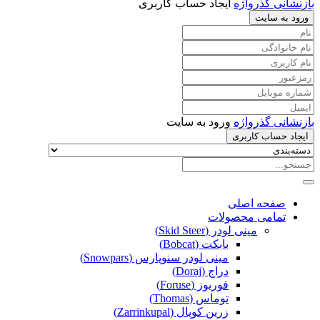
بازنشانی گذرواژه
ایجاد حساب کاربری
ورود به سایت
بازنشانی گذرواژه
ورود به سایت
ایجاد حساب کاربری
صفحه اصلی
تمامی محصولات
مینی لودر (Skid Steer)
بابکت (Bobcat)
مینی لودر سنوپارس (Snowpars)
دراج (Doraj)
فوریوز (Foruse)
توماس (Thomas)
زرین کوپال (Zarrinkupal)