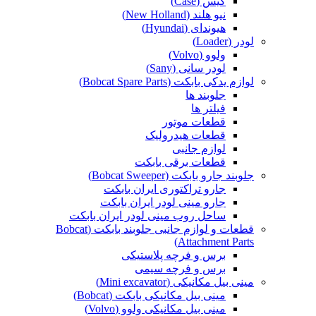
کیس (Case)
نیو هلند (New Holland)
هیوندای (Hyundai)
لودر (Loader)
ولوو (Volvo)
لودر سانی (Sany)
لوازم یدکی بابکت (Bobcat Spare Parts)
جلوبند ها
فیلتر ها
قطعات موتور
قطعات هیدرولیک
لوازم جانبی
قطعات برقی بابکت
جلوبند جارو بابکت (Bobcat Sweeper)
جارو تراکتوری ایران بابکت
جارو مینی لودر ایران بابکت
ساحل روب مینی لودر ایران بابکت
قطعات و لوازم جانبی جلوبند بابکت (Bobcat
Attachment Parts)
برس و فرچه پلاستیکی
برس و فرچه سیمی
مینی بیل مکانیکی (Mini excavator)
مینی بیل مکانیکی بابکت (Bobcat)
مینی بیل مکانیکی ولوو (Volvo)