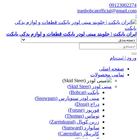
09123002274
iranbobcatofficial@gmail.com
|
ایران بابکت | جلوبند مینی لودر بابکت قطعات و لوازم یدکی بابکت
ورود | ثبت‌نام
صفحه اصلی
تمامی محصولات
مینی لودر (Skid Steer)
بابکت (Bobcat)
مینی لودر سنوپارس (Snowpars)
دراج (Doraj)
فوریوز (Foruse)
توماس (Thomas)
زرین کوپال (Zarrinkupal)
سانوارد (Sunward)
کاترپیلار (Caterpillar)