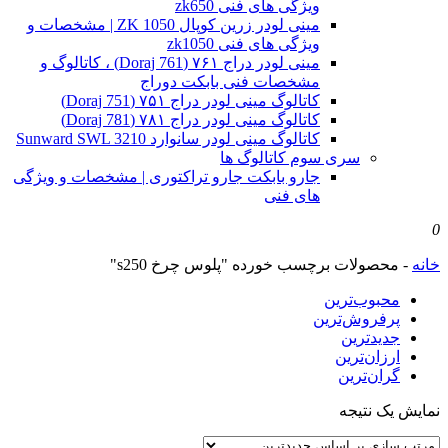
ویژگی های فنی zk650
مینی لودر زرین کوپال ZK 1050 | مشخصات و
ویژگی های فنی zk1050
مینی لودر دراج ۷۶۱ (Doraj 761) ، کاتالوگ و
مشخصات فنی بابکت دوراج
کاتالوگ مینی لودر دراج ۷۵۱ (Doraj 751)
کاتالوگ مینی لودر دراج ۷۸۱ (Doraj 781)
کاتالوگ مینی لودر سانوارد Sunward SWL 3210
سری سوم کاتالوگ ها
جارو بابکت جارو تراکتوری | مشخصات و ویژگی
های فنی
0
خانه
-
محصولات برچسب خورده "پلوس چرخ s250"
محبوب‌ترین
پرفروش‌ترین
جدیدترین
ارزان‌ترین
گران‌ترین
نمایش یک نتیجه