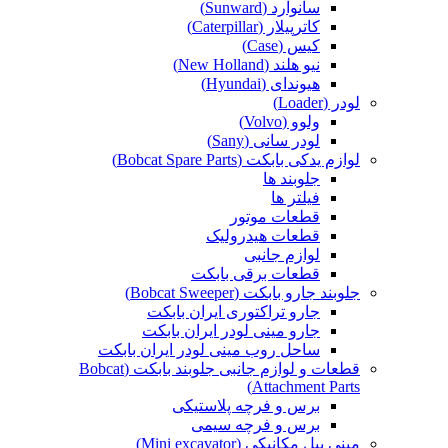
سانوارد (Sunward)
کاترپیلار (Caterpillar)
کیس (Case)
نیو هلند (New Holland)
هیوندای (Hyundai)
لودر (Loader)
ولوو (Volvo)
لودر سانی (Sany)
لوازم یدکی بابکت (Bobcat Spare Parts)
جلوبند ها
فیلتر ها
قطعات موتور
قطعات هیدرولیک
لوازم جانبی
قطعات برقی بابکت
جلوبند جارو بابکت (Bobcat Sweeper)
جارو تراکتوری ایران بابکت
جارو مینی لودر ایران بابکت
ساحل روب مینی لودر ایران بابکت
قطعات و لوازم جانبی جلوبند بابکت (Bobcat
Attachment Parts)
برس و فرچه پلاستیکی
برس و فرچه سیمی
مینی بیل مکانیکی (Mini excavator)