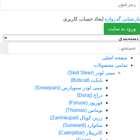
انی گذرواژه
ایجاد حساب کاربری
د به سایت
صفحه اصلی
تمامی محصولات
مینی لودر (Skid Steer)
بابکت (Bobcat)
مینی لودر سنوپارس (Snowpars)
دراج (Doraj)
فوریوز (Foruse)
توماس (Thomas)
زرین کوپال (Zarrinkupal)
سانوارد (Sunward)
کاترپیلار (Caterpillar)