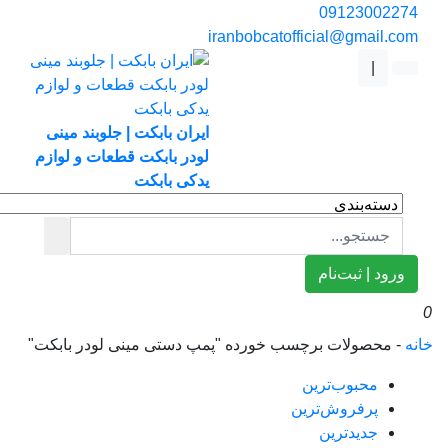
0912300227
iranbobcatofficial@gmail.co
|
ایران بابکت | جلوبند مینی
لودر بابکت قطعات و لوازم
یدکی بابکت
ورود | ثبت‌نام
ه
-
محصولات برچسب خورده "پمپ دستی مینی لودر بابکت"
محبوب‌ترین
پرفروش‌ترین
جدیدترین