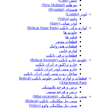
کیس (Case)
نیو هلند (New Holland)
هیوندای (Hyundai)
لودر (Loader)
ولوو (Volvo)
لودر سانی (Sany)
لوازم یدکی بابکت (Bobcat Spare Parts)
جلوبند ها
فیلتر ها
قطعات موتور
قطعات هیدرولیک
لوازم جانبی
قطعات برقی بابکت
جلوبند جارو بابکت (Bobcat Sweeper)
جارو تراکتوری ایران بابکت
جارو مینی لودر ایران بابکت
ساحل روب مینی لودر ایران بابکت
قطعات و لوازم جانبی جلوبند بابکت (Bobcat
Attachment Parts)
برس و فرچه پلاستیکی
برس و فرچه سیمی
مینی بیل مکانیکی (Mini excavator)
مینی بیل مکانیکی بابکت (Bobcat)
مینی بیل مکانیکی ولوو (Volvo)