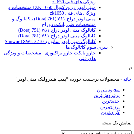
ویژگی های فنی zk650
مینی لودر زرین کوپال ZK 1050 | مشخصات و
ویژگی های فنی zk1050
مینی لودر دراج ۷۶۱ (Doraj 761) ، کاتالوگ و
مشخصات فنی بابکت دوراج
کاتالوگ مینی لودر دراج ۷۵۱ (Doraj 751)
کاتالوگ مینی لودر دراج ۷۸۱ (Doraj 781)
کاتالوگ مینی لودر سانوارد Sunward SWL 3210
سری سوم کاتالوگ ها
جارو بابکت جارو تراکتوری | مشخصات و ویژگی
های فنی
0
خانه
-
محصولات برچسب خورده "پمپ هیدرولیک مینی لودر"
محبوب‌ترین
پرفروش‌ترین
جدیدترین
ارزان‌ترین
گران‌ترین
نمایش یک نتیجه