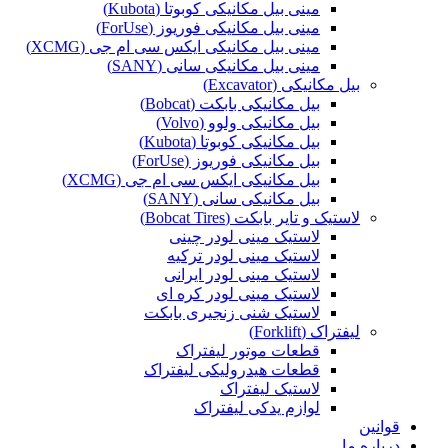
مینی بیل مکانیکی کوبوتا (Kubota)
مینی بیل مکانیکی فوریوز (ForUse)
مینی بیل مکانیکی ایکس سی ام جی (XCMG)
مینی بیل مکانیکی سانی (SANY)
بیل مکانیکی (Excavator)
بیل مکانیکی بابکت (Bobcat)
بیل مکانیکی ولوو (Volvo)
بیل مکانیکی کوبوتا (Kubota)
بیل مکانیکی فوریوز (ForUse)
بیل مکانیکی ایکس سی ام جی (XCMG)
بیل مکانیکی سانی (SANY)
لاستیک و تایر بابکت (Bobcat Tires)
لاستیک مینی لودر چینی
لاستیک مینی لودر ترکیه
لاستیک مینی لودر ایرانی
لاستیک مینی لودر کره ای
لاستیک شنی زنجیری بابکت
لیفتراک (Forklift)
قطعات موتور لیفتراک
قطعات هیدرولیکی لیفتراک
لاستیک لیفتراک
لوازم یدکی لیفتراک
قوانین
درباره ما