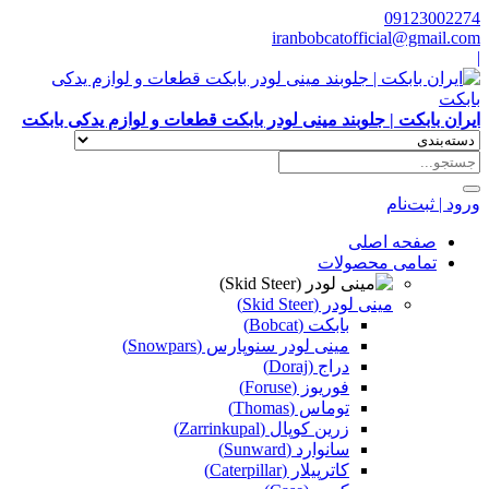
09123002274
iranbobcatofficial@gmail.com
|
ایران بابکت | جلوبند مینی لودر بابکت قطعات و لوازم یدکی بابکت
ورود | ثبت‌نام
صفحه اصلی
تمامی محصولات
مینی لودر (Skid Steer)
بابکت (Bobcat)
مینی لودر سنوپارس (Snowpars)
دراج (Doraj)
فوریوز (Foruse)
توماس (Thomas)
زرین کوپال (Zarrinkupal)
سانوارد (Sunward)
کاترپیلار (Caterpillar)