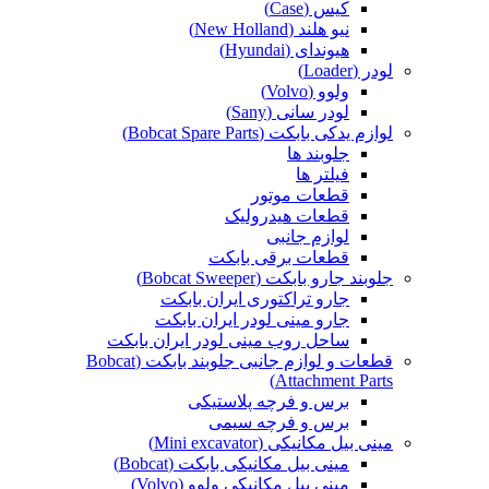
کیس (Case)
نیو هلند (New Holland)
هیوندای (Hyundai)
لودر (Loader)
ولوو (Volvo)
لودر سانی (Sany)
لوازم یدکی بابکت (Bobcat Spare Parts)
جلوبند ها
فیلتر ها
قطعات موتور
قطعات هیدرولیک
لوازم جانبی
قطعات برقی بابکت
جلوبند جارو بابکت (Bobcat Sweeper)
جارو تراکتوری ایران بابکت
جارو مینی لودر ایران بابکت
ساحل روب مینی لودر ایران بابکت
قطعات و لوازم جانبی جلوبند بابکت (Bobcat
Attachment Parts)
برس و فرچه پلاستیکی
برس و فرچه سیمی
مینی بیل مکانیکی (Mini excavator)
مینی بیل مکانیکی بابکت (Bobcat)
مینی بیل مکانیکی ولوو (Volvo)