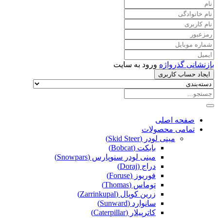
بازنشانی گذرواژه
ورود به سایت
ایجاد حساب کاربری
صفحه اصلی
تمامی محصولات
مینی لودر (Skid Steer)
بابکت (Bobcat)
مینی لودر سنوپارس (Snowpars)
دراج (Doraj)
فوریوز (Foruse)
توماس (Thomas)
زرین کوپال (Zarrinkupal)
سانوارد (Sunward)
کاترپیلار (Caterpillar)