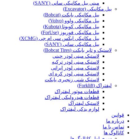
مینی بیل مکانیکی سانی (SANY)
بیل مکانیکی (Excavator)
بیل مکانیکی بابکت (Bobcat)
بیل مکانیکی ولوو (Volvo)
بیل مکانیکی کوبوتا (Kubota)
بیل مکانیکی فوریوز (ForUse)
بیل مکانیکی ایکس سی ام جی (XCMG)
بیل مکانیکی سانی (SANY)
لاستیک و تایر بابکت (Bobcat Tires)
لاستیک مینی لودر چینی
لاستیک مینی لودر ترکیه
لاستیک مینی لودر ایرانی
لاستیک مینی لودر کره ای
لاستیک شنی زنجیری بابکت
لیفتراک (Forklift)
قطعات موتور لیفتراک
قطعات هیدرولیکی لیفتراک
لاستیک لیفتراک
لوازم یدکی لیفتراک
قوانین
درباره ما
تماس با ما
کاتالوگ ها
سری اول کاتالوگ ها