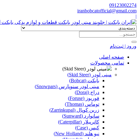
09123002274
iranbobcatofficial@gmail.com
|
ا
ورود | ثبت‌نام
صفحه اصلی
تمامی محصولات
مینی لودر (Skid Steer)
بابکت (Bobcat)
مینی لودر سنوپارس (Snowpars)
دراج (Doraj)
فوریوز (Foruse)
توماس (Thomas)
زرین کوپال (Zarrinkupal)
سانوارد (Sunward)
کاترپیلار (Caterpillar)
کیس (Case)
نیو هلند (New Holland)