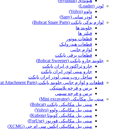
هیوندای (Hyundai)
لودر (Loader)
ولوو (Volvo)
لودر سانی (Sany)
لوازم یدکی بابکت (Bobcat Spare Parts)
جلوبند ها
فیلتر ها
قطعات موتور
قطعات هیدرولیک
لوازم جانبی
قطعات برقی بابکت
جلوبند جارو بابکت (Bobcat Sweeper)
جارو تراکتوری ایران بابکت
جارو مینی لودر ایران بابکت
ساحل روب مینی لودر ایران بابکت
قطعات و لوازم جانبی جلوبند بابکت (Bobcat Attachment Parts)
برس و فرچه پلاستیکی
برس و فرچه سیمی
مینی بیل مکانیکی (Mini excavator)
مینی بیل مکانیکی بابکت (Bobcat)
مینی بیل مکانیکی ولوو (Volvo)
مینی بیل مکانیکی کوبوتا (Kubota)
مینی بیل مکانیکی فوریوز (ForUse)
مینی بیل مکانیکی ایکس سی ام جی (XCMG)