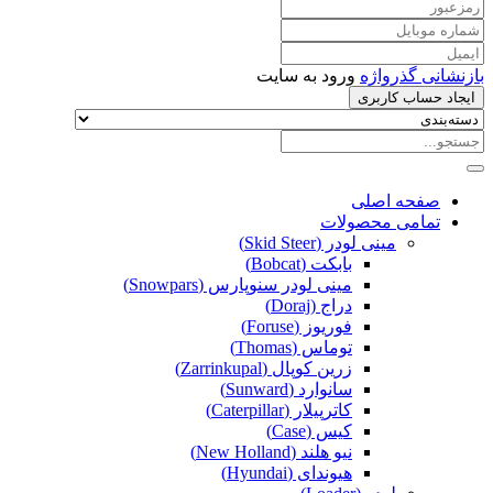
بازنشانی گذرواژه
ورود به سایت
ایجاد حساب کاربری
صفحه اصلی
تمامی محصولات
مینی لودر (Skid Steer)
بابکت (Bobcat)
مینی لودر سنوپارس (Snowpars)
دراج (Doraj)
فوریوز (Foruse)
توماس (Thomas)
زرین کوپال (Zarrinkupal)
سانوارد (Sunward)
کاترپیلار (Caterpillar)
کیس (Case)
نیو هلند (New Holland)
هیوندای (Hyundai)