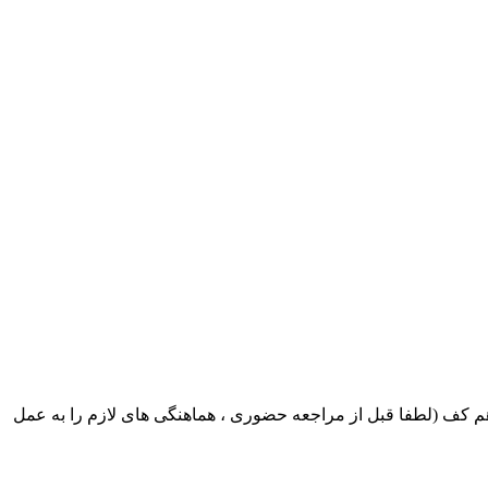
ک ایران بابکت : میدان حر . خ امام خمینی . خیابان کمالی . خیابان اسکندری جنوبی اول خیابان مرتضوی پلاک 8 طبقه هم کف (لطفا قبل از مراجعه حضوری ، هماهنگی های لازم را به عمل