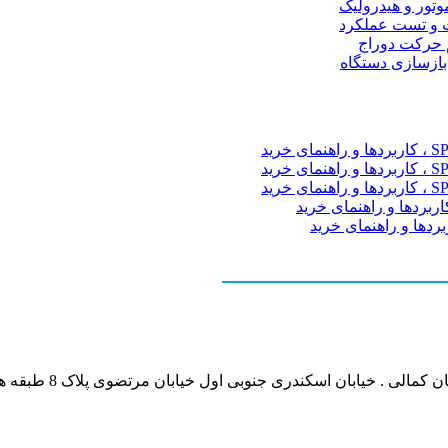
موتور و هیدرولیک
 و تست عملکرد
م حرکت دوراج
 بازسازی دستگاه
نشانی بخش انفورماتی