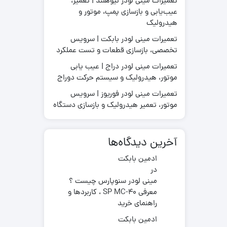
تعمیرات مینی لودر نیوهلند | تعمیر،
عیب‌یابی و بازسازی پمپ، موتور و
هیدرولیک
تعمیرات مینی لودر بابکت | سرویس
قطعات موتور لیفتراک
تخصصی، بازسازی قطعات و تست عملکرد
در چینی
قطعات هیدرولیکی لیفتراک
در ترکیه
لاستیک لیفتراک
تعمیرات مینی لودر دراج | عیب یابی
ر ایرانی
موتور، هیدرولیک و سیستم حرکت دوراج
لوازم یدکی لیفتراک
در کره ای
تعمیرات مینی لودر فوریوز | سرویس
جیری بابکت
موتور، تعمیر هیدرولیک و بازسازی دستگاه
آخرین دیدگاه‌ها
ادمین بابکت
در
مینی لودر سنوپارس چیست ؟
معرفی SP MC-40 ، کاربردها و
راهنمای خرید
ادمین بابکت