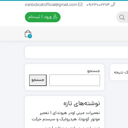
iranbobcatofficial@gmail.com
09123002274
ورود | ثبت‌نام
0
جستجو
یران بابکت
برس و فرچه پلاستیکی
ک نتیجه
ایران بابکت
برس و فرچه سیمی
جستجو
لودر ایران بابکت
نوشته‌های تازه
تعمیرات مینی لودر هیوندای | تعمیر
موتور کوبوتا، هیدرولیک و سیستم حرکت