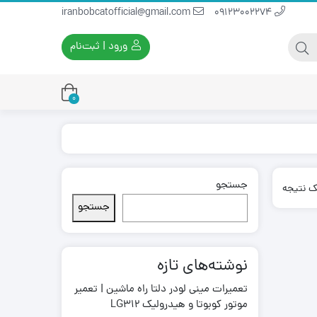
iranbobcatofficial@gmail.com
09123002274
ورود | ثبت‌نام
0
جستجو
یران بابکت
برس و فرچه پلاستیکی
ک نتیجه
ایران بابکت
برس و فرچه سیمی
جستجو
لودر ایران بابکت
نوشته‌های تازه
تعمیرات مینی لودر دلتا راه ماشین | تعمیر
موتور کوبوتا و هیدرولیک LG312