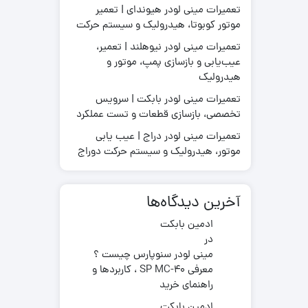
تعمیرات مینی لودر هیوندای | تعمیر
موتور کوبوتا، هیدرولیک و سیستم حرکت
تعمیرات مینی لودر نیوهلند | تعمیر،
عیب‌یابی و بازسازی پمپ، موتور و
قطعات موتور لیفتراک
هیدرولیک
در چینی
قطعات هیدرولیکی لیفتراک
در ترکیه
لاستیک لیفتراک
تعمیرات مینی لودر بابکت | سرویس
ر ایرانی
تخصصی، بازسازی قطعات و تست عملکرد
لوازم یدکی لیفتراک
در کره ای
تعمیرات مینی لودر دراج | عیب یابی
جیری بابکت
موتور، هیدرولیک و سیستم حرکت دوراج
آخرین دیدگاه‌ها
ادمین بابکت
در
مینی لودر سنوپارس چیست ؟
معرفی SP MC-40 ، کاربردها و
راهنمای خرید
ادمین بابکت