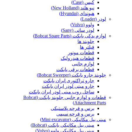
کیس (Case)
نیو هلند (New Holland)
هیوندای (Hyundai)
لودر (Loader)
ولوو (Volvo)
لودر سانی (Sany)
لوازم یدکی بابکت (Bobcat Spare Parts)
جلوبند ها
فیلتر ها
قطعات موتور
قطعات هیدرولیک
لوازم جانبی
قطعات برقی بابکت
جلوبند جارو بابکت (Bobcat Sweeper)
جارو تراکتوری ایران بابکت
جارو مینی لودر ایران بابکت
ساحل روب مینی لودر ایران بابکت
قطعات و لوازم جانبی جلوبند بابکت (Bobcat
Attachment Parts)
برس و فرچه پلاستیکی
برس و فرچه سیمی
مینی بیل مکانیکی (Mini excavator)
مینی بیل مکانیکی بابکت (Bobcat)
مینی بیل مکانیکی ولوو (Volvo)