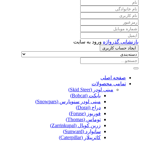
بازنشانی گذرواژه
ورود به سایت
ایجاد حساب کاربری
صفحه اصلی
تمامی محصولات
مینی لودر (Skid Steer)
بابکت (Bobcat)
مینی لودر سنوپارس (Snowpars)
دراج (Doraj)
فوریوز (Foruse)
توماس (Thomas)
زرین کوپال (Zarrinkupal)
سانوارد (Sunward)
کاترپیلار (Caterpillar)