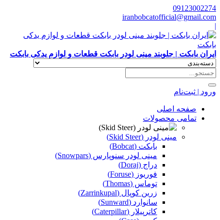
09123002274
iranbobcatofficial@gmail.com
|
ایران بابکت | جلوبند مینی لودر بابکت قطعات و لوازم یدکی بابکت
ورود | ثبت‌نام
صفحه اصلی
تمامی محصولات
مینی لودر (Skid Steer)
بابکت (Bobcat)
مینی لودر سنوپارس (Snowpars)
دراج (Doraj)
فوریوز (Foruse)
توماس (Thomas)
زرین کوپال (Zarrinkupal)
سانوارد (Sunward)
کاترپیلار (Caterpillar)