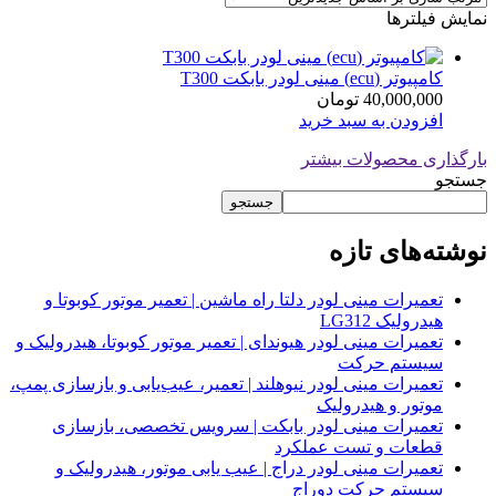
نمایش فیلترها
کامپیوتر (ecu) مینی لودر بابکت T300
40,000,000
تومان
افزودن به سبد خرید
بارگذاری محصولات بیشتر
جستجو
جستجو
نوشته‌های تازه
تعمیرات مینی لودر دلتا راه ماشین | تعمیر موتور کوبوتا و
هیدرولیک LG312
تعمیرات مینی لودر هیوندای | تعمیر موتور کوبوتا، هیدرولیک و
سیستم حرکت
تعمیرات مینی لودر نیوهلند | تعمیر، عیب‌یابی و بازسازی پمپ،
موتور و هیدرولیک
تعمیرات مینی لودر بابکت | سرویس تخصصی، بازسازی
قطعات و تست عملکرد
تعمیرات مینی لودر دراج | عیب یابی موتور، هیدرولیک و
سیستم حرکت دوراج