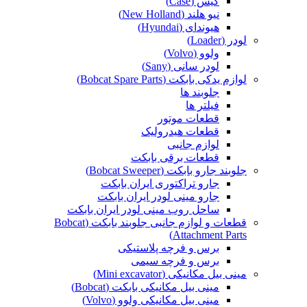
کیس (Case)
نیو هلند (New Holland)
هیوندای (Hyundai)
لودر (Loader)
ولوو (Volvo)
لودر سانی (Sany)
لوازم یدکی بابکت (Bobcat Spare Parts)
جلوبند ها
فیلتر ها
قطعات موتور
قطعات هیدرولیک
لوازم جانبی
قطعات برقی بابکت
جلوبند جارو بابکت (Bobcat Sweeper)
جارو تراکتوری ایران بابکت
جارو مینی لودر ایران بابکت
ساحل روب مینی لودر ایران بابکت
قطعات و لوازم جانبی جلوبند بابکت (Bobcat
Attachment Parts)
برس و فرچه پلاستیکی
برس و فرچه سیمی
مینی بیل مکانیکی (Mini excavator)
مینی بیل مکانیکی بابکت (Bobcat)
مینی بیل مکانیکی ولوو (Volvo)