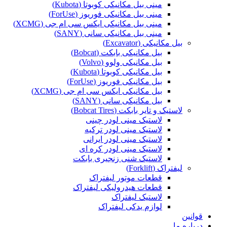
مینی بیل مکانیکی کوبوتا (Kubota)
مینی بیل مکانیکی فوریوز (ForUse)
مینی بیل مکانیکی ایکس سی ام جی (XCMG)
مینی بیل مکانیکی سانی (SANY)
بیل مکانیکی (Excavator)
بیل مکانیکی بابکت (Bobcat)
بیل مکانیکی ولوو (Volvo)
بیل مکانیکی کوبوتا (Kubota)
بیل مکانیکی فوریوز (ForUse)
بیل مکانیکی ایکس سی ام جی (XCMG)
بیل مکانیکی سانی (SANY)
لاستیک و تایر بابکت (Bobcat Tires)
لاستیک مینی لودر چینی
لاستیک مینی لودر ترکیه
لاستیک مینی لودر ایرانی
لاستیک مینی لودر کره ای
لاستیک شنی زنجیری بابکت
لیفتراک (Forklift)
قطعات موتور لیفتراک
قطعات هیدرولیکی لیفتراک
لاستیک لیفتراک
لوازم یدکی لیفتراک
قوانین
درباره ما