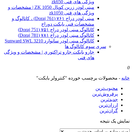
ویژگی های فنی zk650
مینی لودر زرین کوپال ZK 1050 | مشخصات و
ویژگی های فنی zk1050
مینی لودر دراج ۷۶۱ (Doraj 761) ، کاتالوگ و
مشخصات فنی بابکت دوراج
کاتالوگ مینی لودر دراج ۷۵۱ (Doraj 751)
کاتالوگ مینی لودر دراج ۷۸۱ (Doraj 781)
کاتالوگ مینی لودر سانوارد Sunward SWL 3210
سری سوم کاتالوگ ها
جارو بابکت جارو تراکتوری | مشخصات و ویژگی
های فنی
0
خانه
-
محصولات برچسب خورده "کنترولر بابکت"
محبوب‌ترین
پرفروش‌ترین
جدیدترین
ارزان‌ترین
گران‌ترین
نمایش یک نتیجه