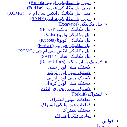
مینی بیل مکانیکی کوبوتا (Kubota)
مینی بیل مکانیکی فوریوز (ForUse)
مینی بیل مکانیکی ایکس سی ام جی (XCMG)
مینی بیل مکانیکی سانی (SANY)
بیل مکانیکی (Excavator)
بیل مکانیکی بابکت (Bobcat)
بیل مکانیکی ولوو (Volvo)
بیل مکانیکی کوبوتا (Kubota)
بیل مکانیکی فوریوز (ForUse)
بیل مکانیکی ایکس سی ام جی (XCMG)
بیل مکانیکی سانی (SANY)
لاستیک و تایر بابکت (Bobcat Tires)
لاستیک مینی لودر چینی
لاستیک مینی لودر ترکیه
لاستیک مینی لودر ایرانی
لاستیک مینی لودر کره ای
لاستیک شنی زنجیری بابکت
لیفتراک (Forklift)
قطعات موتور لیفتراک
قطعات هیدرولیکی لیفتراک
لاستیک لیفتراک
لوازم یدکی لیفتراک
قوانین
درباره ما