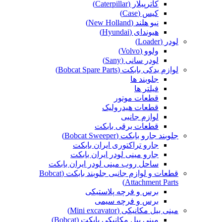
کاترپیلار (Caterpillar)
کیس (Case)
نیو هلند (New Holland)
هیوندای (Hyundai)
لودر (Loader)
ولوو (Volvo)
لودر سانی (Sany)
لوازم یدکی بابکت (Bobcat Spare Parts)
جلوبند ها
فیلتر ها
قطعات موتور
قطعات هیدرولیک
لوازم جانبی
قطعات برقی بابکت
جلوبند جارو بابکت (Bobcat Sweeper)
جارو تراکتوری ایران بابکت
جارو مینی لودر ایران بابکت
ساحل روب مینی لودر ایران بابکت
قطعات و لوازم جانبی جلوبند بابکت (Bobcat
Attachment Parts)
برس و فرچه پلاستیکی
برس و فرچه سیمی
مینی بیل مکانیکی (Mini excavator)
مینی بیل مکانیکی بابکت (Bobcat)