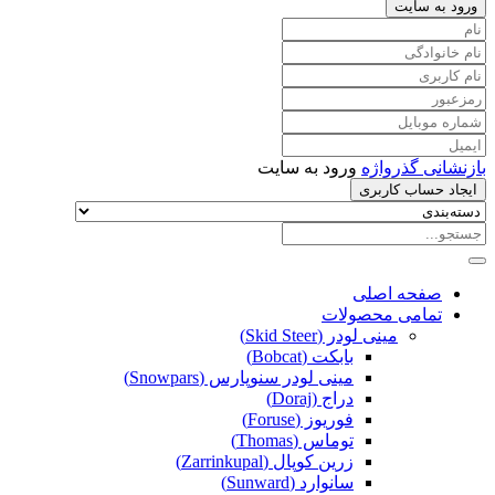
ورود به سایت
بازنشانی گذرواژه
ورود به سایت
ایجاد حساب کاربری
صفحه اصلی
تمامی محصولات
مینی لودر (Skid Steer)
بابکت (Bobcat)
مینی لودر سنوپارس (Snowpars)
دراج (Doraj)
فوریوز (Foruse)
توماس (Thomas)
زرین کوپال (Zarrinkupal)
سانوارد (Sunward)