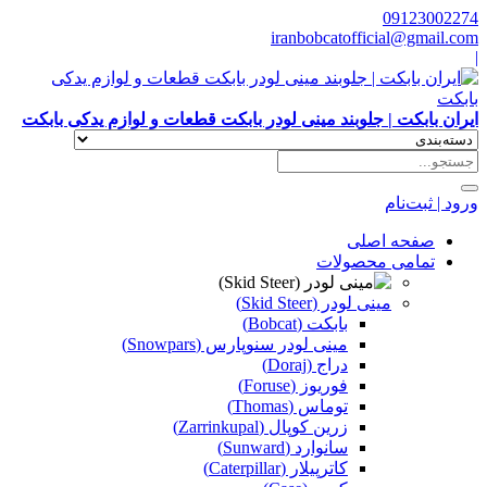
09123002274
iranbobcatofficial@gmail.com
|
ایران بابکت | جلوبند مینی لودر بابکت قطعات و لوازم یدکی بابکت
ورود | ثبت‌نام
صفحه اصلی
تمامی محصولات
مینی لودر (Skid Steer)
بابکت (Bobcat)
مینی لودر سنوپارس (Snowpars)
دراج (Doraj)
فوریوز (Foruse)
توماس (Thomas)
زرین کوپال (Zarrinkupal)
سانوارد (Sunward)
کاترپیلار (Caterpillar)