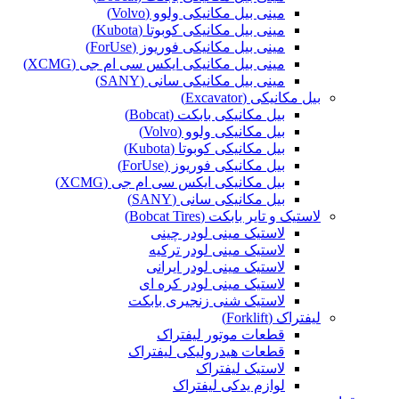
مینی بیل مکانیکی ولوو (Volvo)
مینی بیل مکانیکی کوبوتا (Kubota)
مینی بیل مکانیکی فوریوز (ForUse)
مینی بیل مکانیکی ایکس سی ام جی (XCMG)
مینی بیل مکانیکی سانی (SANY)
بیل مکانیکی (Excavator)
بیل مکانیکی بابکت (Bobcat)
بیل مکانیکی ولوو (Volvo)
بیل مکانیکی کوبوتا (Kubota)
بیل مکانیکی فوریوز (ForUse)
بیل مکانیکی ایکس سی ام جی (XCMG)
بیل مکانیکی سانی (SANY)
لاستیک و تایر بابکت (Bobcat Tires)
لاستیک مینی لودر چینی
لاستیک مینی لودر ترکیه
لاستیک مینی لودر ایرانی
لاستیک مینی لودر کره ای
لاستیک شنی زنجیری بابکت
لیفتراک (Forklift)
قطعات موتور لیفتراک
قطعات هیدرولیکی لیفتراک
لاستیک لیفتراک
لوازم یدکی لیفتراک