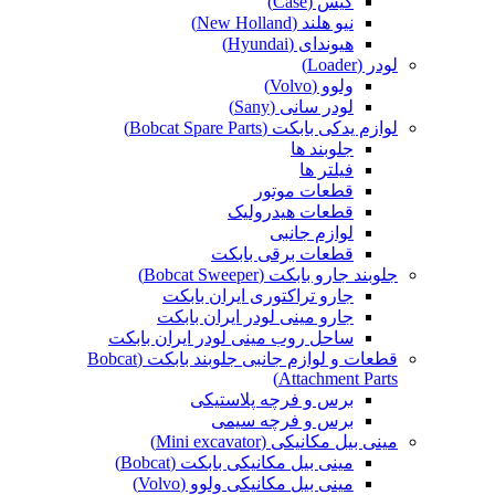
کیس (Case)
نیو هلند (New Holland)
هیوندای (Hyundai)
لودر (Loader)
ولوو (Volvo)
لودر سانی (Sany)
لوازم یدکی بابکت (Bobcat Spare Parts)
جلوبند ها
فیلتر ها
قطعات موتور
قطعات هیدرولیک
لوازم جانبی
قطعات برقی بابکت
جلوبند جارو بابکت (Bobcat Sweeper)
جارو تراکتوری ایران بابکت
جارو مینی لودر ایران بابکت
ساحل روب مینی لودر ایران بابکت
قطعات و لوازم جانبی جلوبند بابکت (Bobcat
Attachment Parts)
برس و فرچه پلاستیکی
برس و فرچه سیمی
مینی بیل مکانیکی (Mini excavator)
مینی بیل مکانیکی بابکت (Bobcat)
مینی بیل مکانیکی ولوو (Volvo)