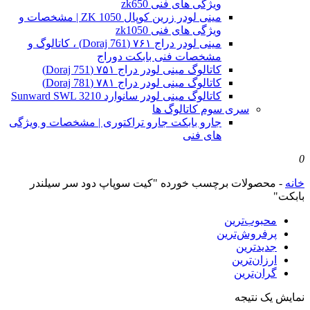
ویژگی های فنی zk650
مینی لودر زرین کوپال ZK 1050 | مشخصات و
ویژگی های فنی zk1050
مینی لودر دراج ۷۶۱ (Doraj 761) ، کاتالوگ و
مشخصات فنی بابکت دوراج
کاتالوگ مینی لودر دراج ۷۵۱ (Doraj 751)
کاتالوگ مینی لودر دراج ۷۸۱ (Doraj 781)
کاتالوگ مینی لودر سانوارد Sunward SWL 3210
سری سوم کاتالوگ ها
جارو بابکت جارو تراکتوری | مشخصات و ویژگی
های فنی
0
خانه
-
محصولات برچسب خورده "کیت سوپاپ دود سر سیلندر
بابکت"
محبوب‌ترین
پرفروش‌ترین
جدیدترین
ارزان‌ترین
گران‌ترین
نمایش یک نتیجه