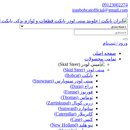
09123002274
iranbobcatofficial@gmail.com
|
ا
ورود | ثبت‌نام
صفحه اصلی
تمامی محصولات
مینی لودر (Skid Steer)
بابکت (Bobcat)
مینی لودر سنوپارس (Snowpars)
دراج (Doraj)
فوریوز (Foruse)
توماس (Thomas)
زرین کوپال (Zarrinkupal)
سانوارد (Sunward)
کاترپیلار (Caterpillar)
کیس (Case)
نیو هلند (New Holland)