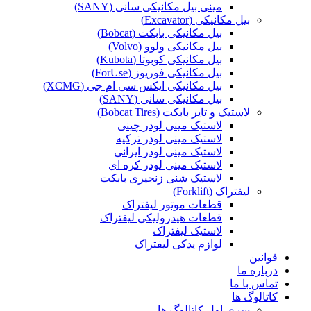
مینی بیل مکانیکی سانی (SANY)
بیل مکانیکی (Excavator)
بیل مکانیکی بابکت (Bobcat)
بیل مکانیکی ولوو (Volvo)
بیل مکانیکی کوبوتا (Kubota)
بیل مکانیکی فوریوز (ForUse)
بیل مکانیکی ایکس سی ام جی (XCMG)
بیل مکانیکی سانی (SANY)
لاستیک و تایر بابکت (Bobcat Tires)
لاستیک مینی لودر چینی
لاستیک مینی لودر ترکیه
لاستیک مینی لودر ایرانی
لاستیک مینی لودر کره ای
لاستیک شنی زنجیری بابکت
لیفتراک (Forklift)
قطعات موتور لیفتراک
قطعات هیدرولیکی لیفتراک
لاستیک لیفتراک
لوازم یدکی لیفتراک
قوانین
درباره ما
تماس با ما
کاتالوگ ها
سری اول کاتالوگ ها