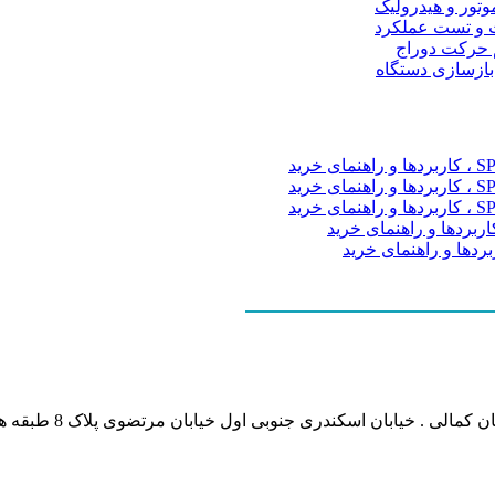
موتور و هیدرولیک
 و تست عملکرد
م حرکت دوراج
 بازسازی دستگاه
نشانی بخش انفورماتی