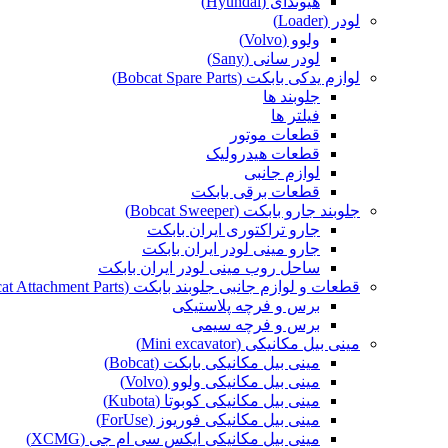
هیوندای (Hyundai)
لودر (Loader)
ولوو (Volvo)
لودر سانی (Sany)
لوازم یدکی بابکت (Bobcat Spare Parts)
جلوبند ها
فیلتر ها
قطعات موتور
قطعات هیدرولیک
لوازم جانبی
قطعات برقی بابکت
جلوبند جارو بابکت (Bobcat Sweeper)
جارو تراکتوری ایران بابکت
جارو مینی لودر ایران بابکت
ساحل روب مینی لودر ایران بابکت
قطعات و لوازم جانبی جلوبند بابکت (Bobcat Attachment Parts)
برس و فرچه پلاستیکی
برس و فرچه سیمی
مینی بیل مکانیکی (Mini excavator)
مینی بیل مکانیکی بابکت (Bobcat)
مینی بیل مکانیکی ولوو (Volvo)
مینی بیل مکانیکی کوبوتا (Kubota)
مینی بیل مکانیکی فوریوز (ForUse)
مینی بیل مکانیکی ایکس سی ام جی (XCMG)