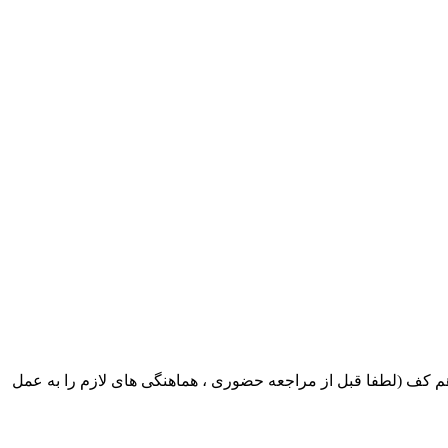
ک ایران بابکت : میدان حر . خ امام خمینی . خیابان کمالی . خیابان اسکندری جنوبی اول خیابان مرتضوی پلاک 8 طبقه هم کف (لطفا قبل از مراجعه حضوری ، هماهنگی های لازم را به عمل