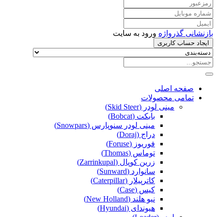
بازنشانی گذرواژه
ورود به سایت
ایجاد حساب کاربری
صفحه اصلی
تمامی محصولات
مینی لودر (Skid Steer)
بابکت (Bobcat)
مینی لودر سنوپارس (Snowpars)
دراج (Doraj)
فوریوز (Foruse)
توماس (Thomas)
زرین کوپال (Zarrinkupal)
سانوارد (Sunward)
کاترپیلار (Caterpillar)
کیس (Case)
نیو هلند (New Holland)
هیوندای (Hyundai)