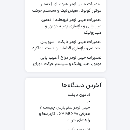
تعمیرات مینی لودر هیوندای | تعمیر
موتور کوبوتا، هیدرولیک و سیستم حرکت
تعمیرات مینی لودر نیوهلند | تعمیر،
عیب‌یابی و بازسازی پمپ، موتور و
قطعات موتور لیفتراک
هیدرولیک
در چینی
قطعات هیدرولیکی لیفتراک
در ترکیه
لاستیک لیفتراک
تعمیرات مینی لودر بابکت | سرویس
ر ایرانی
تخصصی، بازسازی قطعات و تست عملکرد
لوازم یدکی لیفتراک
در کره ای
تعمیرات مینی لودر دراج | عیب یابی
جیری بابکت
موتور، هیدرولیک و سیستم حرکت دوراج
آخرین دیدگاه‌ها
ادمین بابکت
در
مینی لودر سنوپارس چیست ؟
معرفی SP MC-40 ، کاربردها و
راهنمای خرید
ادمین بابکت