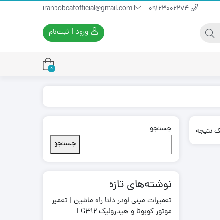
iranbobcatofficial@gmail.com
09123002274
ورود | ثبت‌نام
0
جستجو
یران بابکت
برس و فرچه پلاستیکی
ک نتیجه
ایران بابکت
برس و فرچه سیمی
جستجو
لودر ایران بابکت
نوشته‌های تازه
تعمیرات مینی لودر دلتا راه ماشین | تعمیر
موتور کوبوتا و هیدرولیک LG312