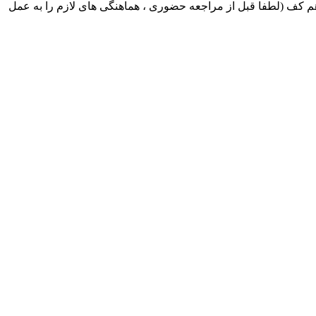
ک ایران بابکت : میدان حر . خ امام خمینی . خیابان کمالی . خیابان اسکندری جنوبی اول خیابان مرتضوی پلاک 8 طبقه هم کف (لطفا قبل از مراجعه حضوری ، هماهنگی های لازم را به عمل