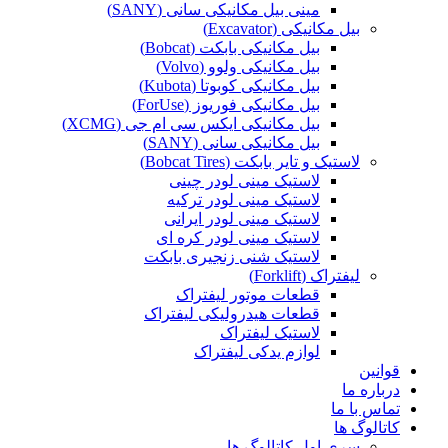
مینی بیل مکانیکی سانی (SANY)
بیل مکانیکی (Excavator)
بیل مکانیکی بابکت (Bobcat)
بیل مکانیکی ولوو (Volvo)
بیل مکانیکی کوبوتا (Kubota)
بیل مکانیکی فوریوز (ForUse)
بیل مکانیکی ایکس سی ام جی (XCMG)
بیل مکانیکی سانی (SANY)
لاستیک و تایر بابکت (Bobcat Tires)
لاستیک مینی لودر چینی
لاستیک مینی لودر ترکیه
لاستیک مینی لودر ایرانی
لاستیک مینی لودر کره ای
لاستیک شنی زنجیری بابکت
لیفتراک (Forklift)
قطعات موتور لیفتراک
قطعات هیدرولیکی لیفتراک
لاستیک لیفتراک
لوازم یدکی لیفتراک
قوانین
درباره ما
تماس با ما
کاتالوگ ها
سری اول کاتالوگ ها