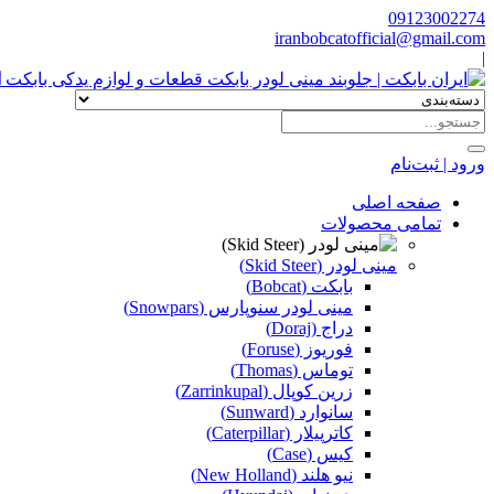
09123002274
iranbobcatofficial@gmail.com
|
ا
ورود | ثبت‌نام
صفحه اصلی
تمامی محصولات
مینی لودر (Skid Steer)
بابکت (Bobcat)
مینی لودر سنوپارس (Snowpars)
دراج (Doraj)
فوریوز (Foruse)
توماس (Thomas)
زرین کوپال (Zarrinkupal)
سانوارد (Sunward)
کاترپیلار (Caterpillar)
کیس (Case)
نیو هلند (New Holland)