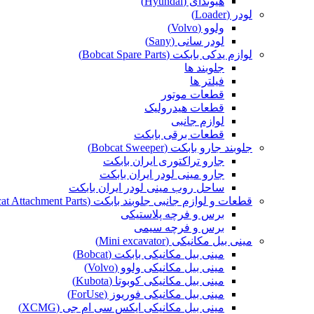
هیوندای (Hyundai)
لودر (Loader)
ولوو (Volvo)
لودر سانی (Sany)
لوازم یدکی بابکت (Bobcat Spare Parts)
جلوبند ها
فیلتر ها
قطعات موتور
قطعات هیدرولیک
لوازم جانبی
قطعات برقی بابکت
جلوبند جارو بابکت (Bobcat Sweeper)
جارو تراکتوری ایران بابکت
جارو مینی لودر ایران بابکت
ساحل روب مینی لودر ایران بابکت
قطعات و لوازم جانبی جلوبند بابکت (Bobcat Attachment Parts)
برس و فرچه پلاستیکی
برس و فرچه سیمی
مینی بیل مکانیکی (Mini excavator)
مینی بیل مکانیکی بابکت (Bobcat)
مینی بیل مکانیکی ولوو (Volvo)
مینی بیل مکانیکی کوبوتا (Kubota)
مینی بیل مکانیکی فوریوز (ForUse)
مینی بیل مکانیکی ایکس سی ام جی (XCMG)