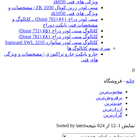
ویژگی های فنی zk650
مینی لودر زرین کوپال ZK 1050 | مشخصات و
ویژگی های فنی zk1050
مینی لودر دراج ۷۶۱ (Doraj 761) ، کاتالوگ و
مشخصات فنی بابکت دوراج
کاتالوگ مینی لودر دراج ۷۵۱ (Doraj 751)
کاتالوگ مینی لودر دراج ۷۸۱ (Doraj 781)
کاتالوگ مینی لودر سانوارد Sunward SWL 3210
سری سوم کاتالوگ ها
جارو بابکت جارو تراکتوری | مشخصات و ویژگی
های فنی
0
خانه
-
فروشگاه
محبوب‌ترین
پرفروش‌ترین
جدیدترین
ارزان‌ترین
گران‌ترین
نمایش 1–12 از 624 نتیجه
Sorted by latest