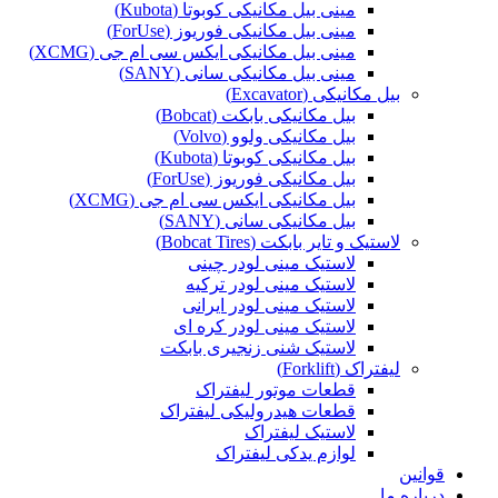
مینی بیل مکانیکی کوبوتا (Kubota)
مینی بیل مکانیکی فوریوز (ForUse)
مینی بیل مکانیکی ایکس سی ام جی (XCMG)
مینی بیل مکانیکی سانی (SANY)
بیل مکانیکی (Excavator)
بیل مکانیکی بابکت (Bobcat)
بیل مکانیکی ولوو (Volvo)
بیل مکانیکی کوبوتا (Kubota)
بیل مکانیکی فوریوز (ForUse)
بیل مکانیکی ایکس سی ام جی (XCMG)
بیل مکانیکی سانی (SANY)
لاستیک و تایر بابکت (Bobcat Tires)
لاستیک مینی لودر چینی
لاستیک مینی لودر ترکیه
لاستیک مینی لودر ایرانی
لاستیک مینی لودر کره ای
لاستیک شنی زنجیری بابکت
لیفتراک (Forklift)
قطعات موتور لیفتراک
قطعات هیدرولیکی لیفتراک
لاستیک لیفتراک
لوازم یدکی لیفتراک
قوانین
درباره ما