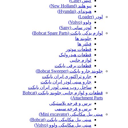
کیس (Case)
نیو هلند (New Holland)
هیوندای (Hyundai)
لودر (Loader)
ولوو (Volvo)
لودر سانی (Sany)
لوازم یدکی بابکت (Bobcat Spare Parts)
جلوبند ها
فیلتر ها
قطعات موتور
قطعات هیدرولیک
لوازم جانبی
قطعات برقی بابکت
جلوبند جارو بابکت (Bobcat Sweeper)
جارو تراکتوری ایران بابکت
جارو مینی لودر ایران بابکت
ساحل روب مینی لودر ایران بابکت
قطعات و لوازم جانبی جلوبند بابکت (Bobcat
Attachment Parts)
برس و فرچه پلاستیکی
برس و فرچه سیمی
مینی بیل مکانیکی (Mini excavator)
مینی بیل مکانیکی بابکت (Bobcat)
مینی بیل مکانیکی ولوو (Volvo)