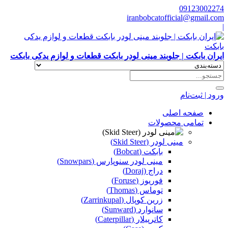
09123002274
iranbobcatofficial@gmail.com
|
ایران بابکت | جلوبند مینی لودر بابکت قطعات و لوازم یدکی بابکت
ورود | ثبت‌نام
صفحه اصلی
تمامی محصولات
مینی لودر (Skid Steer)
بابکت (Bobcat)
مینی لودر سنوپارس (Snowpars)
دراج (Doraj)
فوریوز (Foruse)
توماس (Thomas)
زرین کوپال (Zarrinkupal)
سانوارد (Sunward)
کاترپیلار (Caterpillar)