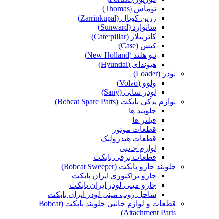
توماس (Thomas)
زرین کوپال (Zarrinkupal)
سانوارد (Sunward)
کاترپیلار (Caterpillar)
کیس (Case)
نیو هلند (New Holland)
هیوندای (Hyundai)
لودر (Loader)
ولوو (Volvo)
لودر سانی (Sany)
لوازم یدکی بابکت (Bobcat Spare Parts)
جلوبند ها
فیلتر ها
قطعات موتور
قطعات هیدرولیک
لوازم جانبی
قطعات برقی بابکت
جلوبند جارو بابکت (Bobcat Sweeper)
جارو تراکتوری ایران بابکت
جارو مینی لودر ایران بابکت
ساحل روب مینی لودر ایران بابکت
قطعات و لوازم جانبی جلوبند بابکت (Bobcat
Attachment Parts)