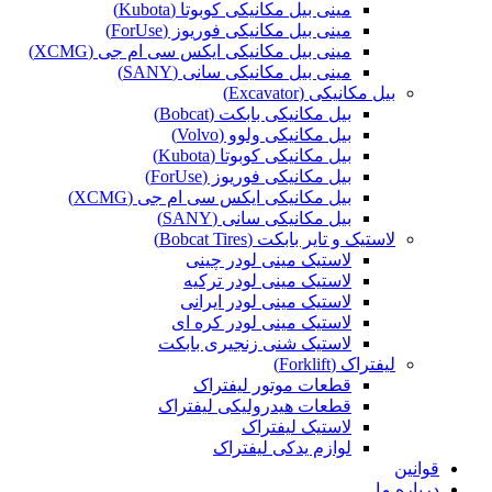
مینی بیل مکانیکی کوبوتا (Kubota)
مینی بیل مکانیکی فوریوز (ForUse)
مینی بیل مکانیکی ایکس سی ام جی (XCMG)
مینی بیل مکانیکی سانی (SANY)
بیل مکانیکی (Excavator)
بیل مکانیکی بابکت (Bobcat)
بیل مکانیکی ولوو (Volvo)
بیل مکانیکی کوبوتا (Kubota)
بیل مکانیکی فوریوز (ForUse)
بیل مکانیکی ایکس سی ام جی (XCMG)
بیل مکانیکی سانی (SANY)
لاستیک و تایر بابکت (Bobcat Tires)
لاستیک مینی لودر چینی
لاستیک مینی لودر ترکیه
لاستیک مینی لودر ایرانی
لاستیک مینی لودر کره ای
لاستیک شنی زنجیری بابکت
لیفتراک (Forklift)
قطعات موتور لیفتراک
قطعات هیدرولیکی لیفتراک
لاستیک لیفتراک
لوازم یدکی لیفتراک
قوانین
درباره ما