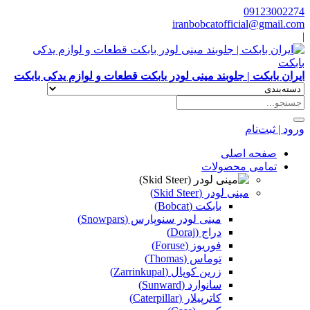
09123002274
iranbobcatofficial@gmail.com
|
ایران بابکت | جلوبند مینی لودر بابکت قطعات و لوازم یدکی بابکت
ورود | ثبت‌نام
صفحه اصلی
تمامی محصولات
مینی لودر (Skid Steer)
بابکت (Bobcat)
مینی لودر سنوپارس (Snowpars)
دراج (Doraj)
فوریوز (Foruse)
توماس (Thomas)
زرین کوپال (Zarrinkupal)
سانوارد (Sunward)
کاترپیلار (Caterpillar)