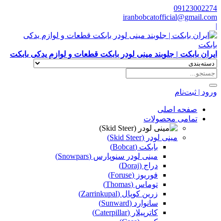
09123002274
iranbobcatofficial@gmail.com
|
ایران بابکت | جلوبند مینی لودر بابکت قطعات و لوازم یدکی بابکت
ورود | ثبت‌نام
صفحه اصلی
تمامی محصولات
مینی لودر (Skid Steer)
بابکت (Bobcat)
مینی لودر سنوپارس (Snowpars)
دراج (Doraj)
فوریوز (Foruse)
توماس (Thomas)
زرین کوپال (Zarrinkupal)
سانوارد (Sunward)
کاترپیلار (Caterpillar)