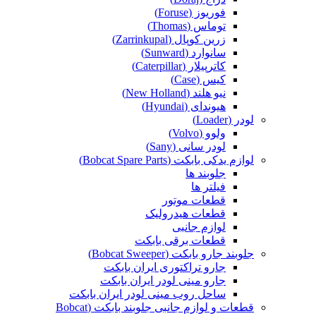
فوریوز (Foruse)
توماس (Thomas)
زرین کوپال (Zarrinkupal)
سانوارد (Sunward)
کاترپیلار (Caterpillar)
کیس (Case)
نیو هلند (New Holland)
هیوندای (Hyundai)
لودر (Loader)
ولوو (Volvo)
لودر سانی (Sany)
لوازم یدکی بابکت (Bobcat Spare Parts)
جلوبند ها
فیلتر ها
قطعات موتور
قطعات هیدرولیک
لوازم جانبی
قطعات برقی بابکت
جلوبند جارو بابکت (Bobcat Sweeper)
جارو تراکتوری ایران بابکت
جارو مینی لودر ایران بابکت
ساحل روب مینی لودر ایران بابکت
قطعات و لوازم جانبی جلوبند بابکت (Bobcat