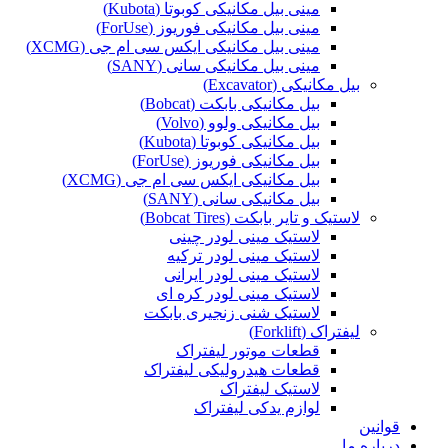
مینی بیل مکانیکی کوبوتا (Kubota)
مینی بیل مکانیکی فوریوز (ForUse)
مینی بیل مکانیکی ایکس سی ام جی (XCMG)
مینی بیل مکانیکی سانی (SANY)
بیل مکانیکی (Excavator)
بیل مکانیکی بابکت (Bobcat)
بیل مکانیکی ولوو (Volvo)
بیل مکانیکی کوبوتا (Kubota)
بیل مکانیکی فوریوز (ForUse)
بیل مکانیکی ایکس سی ام جی (XCMG)
بیل مکانیکی سانی (SANY)
لاستیک و تایر بابکت (Bobcat Tires)
لاستیک مینی لودر چینی
لاستیک مینی لودر ترکیه
لاستیک مینی لودر ایرانی
لاستیک مینی لودر کره ای
لاستیک شنی زنجیری بابکت
لیفتراک (Forklift)
قطعات موتور لیفتراک
قطعات هیدرولیکی لیفتراک
لاستیک لیفتراک
لوازم یدکی لیفتراک
قوانین
درباره ما