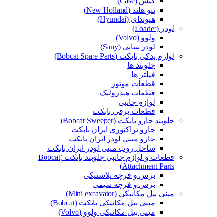
کیس (Case)
نیو هلند (New Holland)
هیوندای (Hyundai)
لودر (Loader)
ولوو (Volvo)
لودر سانی (Sany)
لوازم یدکی بابکت (Bobcat Spare Parts)
جلوبند ها
فیلتر ها
قطعات موتور
قطعات هیدرولیک
لوازم جانبی
قطعات برقی بابکت
جلوبند جارو بابکت (Bobcat Sweeper)
جارو تراکتوری ایران بابکت
جارو مینی لودر ایران بابکت
ساحل روب مینی لودر ایران بابکت
قطعات و لوازم جانبی جلوبند بابکت (Bobcat
Attachment Parts)
برس و فرچه پلاستیکی
برس و فرچه سیمی
مینی بیل مکانیکی (Mini excavator)
مینی بیل مکانیکی بابکت (Bobcat)
مینی بیل مکانیکی ولوو (Volvo)