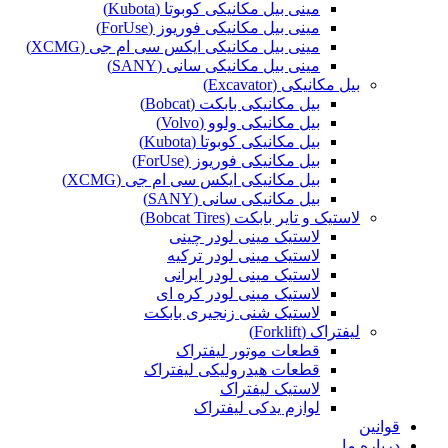
مینی بیل مکانیکی کوبوتا (Kubota)
مینی بیل مکانیکی فوریوز (ForUse)
مینی بیل مکانیکی ایکس سی ام جی (XCMG)
مینی بیل مکانیکی سانی (SANY)
بیل مکانیکی (Excavator)
بیل مکانیکی بابکت (Bobcat)
بیل مکانیکی ولوو (Volvo)
بیل مکانیکی کوبوتا (Kubota)
بیل مکانیکی فوریوز (ForUse)
بیل مکانیکی ایکس سی ام جی (XCMG)
بیل مکانیکی سانی (SANY)
لاستیک و تایر بابکت (Bobcat Tires)
لاستیک مینی لودر چینی
لاستیک مینی لودر ترکیه
لاستیک مینی لودر ایرانی
لاستیک مینی لودر کره ای
لاستیک شنی زنجیری بابکت
لیفتراک (Forklift)
قطعات موتور لیفتراک
قطعات هیدرولیکی لیفتراک
لاستیک لیفتراک
لوازم یدکی لیفتراک
قوانین
درباره ما