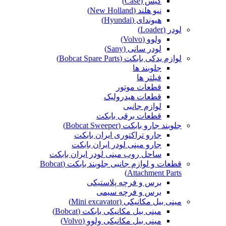
کیس (Case)
نیو هلند (New Holland)
هیوندای (Hyundai)
لودر (Loader)
ولوو (Volvo)
لودر سانی (Sany)
لوازم یدکی بابکت (Bobcat Spare Parts)
جلوبند ها
فیلتر ها
قطعات موتور
قطعات هیدرولیک
لوازم جانبی
قطعات برقی بابکت
جلوبند جارو بابکت (Bobcat Sweeper)
جارو تراکتوری ایران بابکت
جارو مینی لودر ایران بابکت
ساحل روب مینی لودر ایران بابکت
قطعات و لوازم جانبی جلوبند بابکت (Bobcat
Attachment Parts)
برس و فرچه پلاستیکی
برس و فرچه سیمی
مینی بیل مکانیکی (Mini excavator)
مینی بیل مکانیکی بابکت (Bobcat)
مینی بیل مکانیکی ولوو (Volvo)