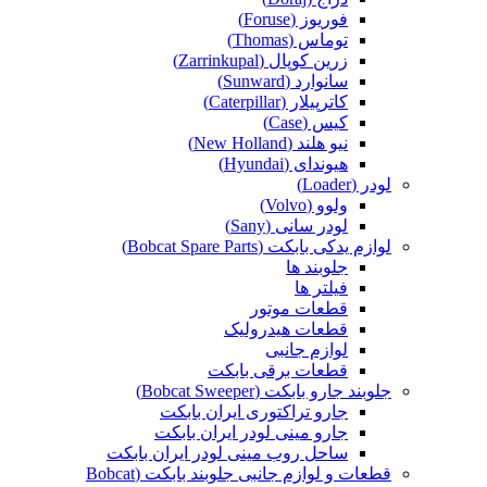
فوریوز (Foruse)
توماس (Thomas)
زرین کوپال (Zarrinkupal)
سانوارد (Sunward)
کاترپیلار (Caterpillar)
کیس (Case)
نیو هلند (New Holland)
هیوندای (Hyundai)
لودر (Loader)
ولوو (Volvo)
لودر سانی (Sany)
لوازم یدکی بابکت (Bobcat Spare Parts)
جلوبند ها
فیلتر ها
قطعات موتور
قطعات هیدرولیک
لوازم جانبی
قطعات برقی بابکت
جلوبند جارو بابکت (Bobcat Sweeper)
جارو تراکتوری ایران بابکت
جارو مینی لودر ایران بابکت
ساحل روب مینی لودر ایران بابکت
قطعات و لوازم جانبی جلوبند بابکت (Bobcat