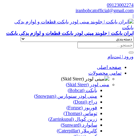
09123002274
iranbobcatofficial@gmail.com
|
ایران بابکت | جلوبند مینی لودر بابکت قطعات و لوازم یدکی بابکت
ورود | ثبت‌نام
صفحه اصلی
تمامی محصولات
مینی لودر (Skid Steer)
بابکت (Bobcat)
مینی لودر سنوپارس (Snowpars)
دراج (Doraj)
فوریوز (Foruse)
توماس (Thomas)
زرین کوپال (Zarrinkupal)
سانوارد (Sunward)
کاترپیلار (Caterpillar)