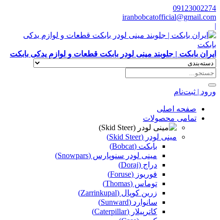
09123002274
iranbobcatofficial@gmail.com
|
ایران بابکت | جلوبند مینی لودر بابکت قطعات و لوازم یدکی بابکت
ورود | ثبت‌نام
صفحه اصلی
تمامی محصولات
مینی لودر (Skid Steer)
بابکت (Bobcat)
مینی لودر سنوپارس (Snowpars)
دراج (Doraj)
فوریوز (Foruse)
توماس (Thomas)
زرین کوپال (Zarrinkupal)
سانوارد (Sunward)
کاترپیلار (Caterpillar)