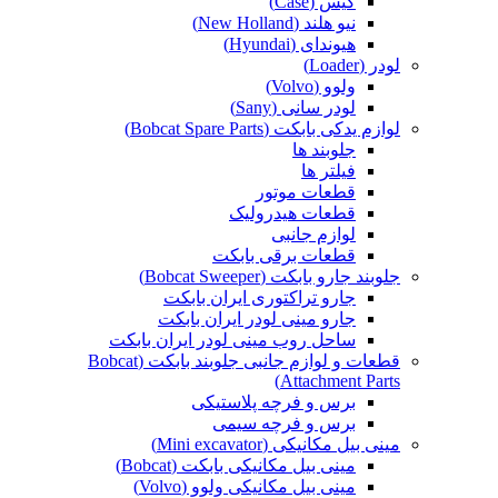
کیس (Case)
نیو هلند (New Holland)
هیوندای (Hyundai)
لودر (Loader)
ولوو (Volvo)
لودر سانی (Sany)
لوازم یدکی بابکت (Bobcat Spare Parts)
جلوبند ها
فیلتر ها
قطعات موتور
قطعات هیدرولیک
لوازم جانبی
قطعات برقی بابکت
جلوبند جارو بابکت (Bobcat Sweeper)
جارو تراکتوری ایران بابکت
جارو مینی لودر ایران بابکت
ساحل روب مینی لودر ایران بابکت
قطعات و لوازم جانبی جلوبند بابکت (Bobcat
Attachment Parts)
برس و فرچه پلاستیکی
برس و فرچه سیمی
مینی بیل مکانیکی (Mini excavator)
مینی بیل مکانیکی بابکت (Bobcat)
مینی بیل مکانیکی ولوو (Volvo)