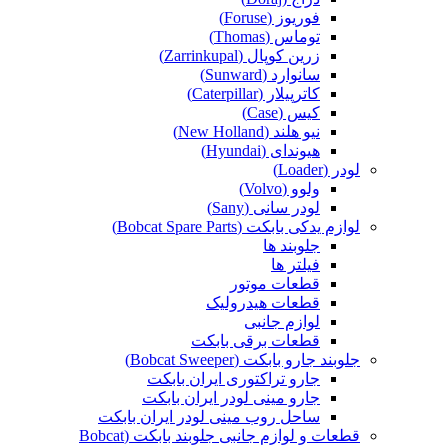
فوریوز (Foruse)
توماس (Thomas)
زرین کوپال (Zarrinkupal)
سانوارد (Sunward)
کاترپیلار (Caterpillar)
کیس (Case)
نیو هلند (New Holland)
هیوندای (Hyundai)
لودر (Loader)
ولوو (Volvo)
لودر سانی (Sany)
لوازم یدکی بابکت (Bobcat Spare Parts)
جلوبند ها
فیلتر ها
قطعات موتور
قطعات هیدرولیک
لوازم جانبی
قطعات برقی بابکت
جلوبند جارو بابکت (Bobcat Sweeper)
جارو تراکتوری ایران بابکت
جارو مینی لودر ایران بابکت
ساحل روب مینی لودر ایران بابکت
قطعات و لوازم جانبی جلوبند بابکت (Bobcat