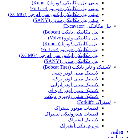
مینی بیل مکانیکی کوبوتا (Kubota)
مینی بیل مکانیکی فوریوز (ForUse)
مینی بیل مکانیکی ایکس سی ام جی (XCMG)
مینی بیل مکانیکی سانی (SANY)
بیل مکانیکی (Excavator)
بیل مکانیکی بابکت (Bobcat)
بیل مکانیکی ولوو (Volvo)
بیل مکانیکی کوبوتا (Kubota)
بیل مکانیکی فوریوز (ForUse)
بیل مکانیکی ایکس سی ام جی (XCMG)
بیل مکانیکی سانی (SANY)
لاستیک و تایر بابکت (Bobcat Tires)
لاستیک مینی لودر چینی
لاستیک مینی لودر ترکیه
لاستیک مینی لودر ایرانی
لاستیک مینی لودر کره ای
لاستیک شنی زنجیری بابکت
لیفتراک (Forklift)
قطعات موتور لیفتراک
قطعات هیدرولیکی لیفتراک
لاستیک لیفتراک
لوازم یدکی لیفتراک
قوانین
درباره ما